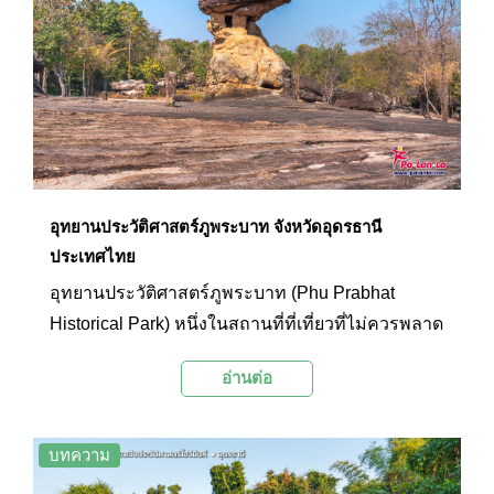
และจังหวัดแม่ฮ่องสอน จนกล่าวกันว่าหากไม่ได้มา
เที่ยวสะพานแห่งนี้ก็เหมือนมาไม่ถึงปายเลยทีเดียว
อุทยานประวัติศาสตร์ภูพระบาท จังหวัดอุดรธานี
ประเทศไทย
อุทยานประวัติศาสตร์ภูพระบาท (Phu Prabhat
Historical Park) หนึ่งในสถานที่ที่เที่ยวที่ไม่ควรพลาด
ของจังหวัดอุดรธานี เพราะนอกจากรอย
อ่านต่อ
พระพุทธบาทที่ประดิษฐานอยู่บนเทือกเขาแห่งนี้แล้ว
ยังมีเสาหินและเพิงหินขนาดใหญ่ที่เกิดจาก
กระบวนการทางธรรมชาติที่กัดเซาะมาเป็นเวลา
บทความ
หลายล้านปีกระจายตัวอยู่ทั่วไป เป็นสภาพภูมิประเทศ