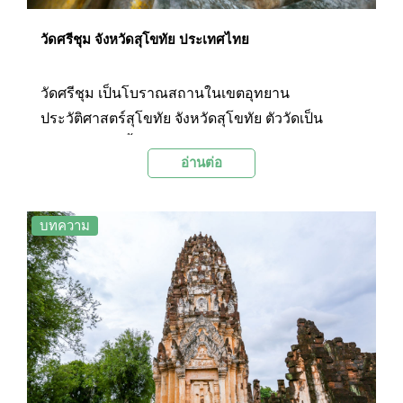
วัดศรีชุม จังหวัดสุโขทัย ประเทศไทย
วัดศรีชุม เป็นโบราณสถานในเขตอุทยาน
ประวัติศาสตร์สุโขทัย จังหวัดสุโขทัย ตัววัดเป็น
โบราณสถานตั้งอยู่ทางทิศตะวันตกเฉียงเหนือ นอก
อ่านต่อ
กำแพงเมืองวัดนี้เป็นที่ประดิษฐานพระพุทธรูปปาง
มารวิชัยองค์ใหญ่ มีนามว่า "พระอจนะ" ซึ่งเป็นที่
เลื่องลือถึงความศักดิ์สิทธิ์มีมนต์เสน่ห์และเอกลักษณ์
บทความ
ชวนให้นักท่องเที่ยวมาเที่ยวชมและสักการะอย่างไม่
ขาดสาย