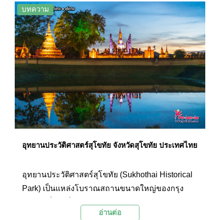
รำลึกถึงประวัติศาตร์ที่เป็นจุดเปลี่ยนของแต่ละยุค
บทความ
สมัยผ่านทางการท่องเที่ยวพระบรมราชานุสาวรีย์สี่
แห่งที่เป็นตัวแทนจากยุคต่างๆ โดยเริ่มจากยุคกรุง
สุโขทัย ณ พระบรมราชานุสาวรีย์พ่อขุนรามคำแหง
มหาราช จังหวัดสุโขทัย, ยุคกรุงศรีอยุธยา ณ
พระบรมราชานุสาวรีย์สมเด็จพระนเรศวรมหาราช
จังหวัดพระนครศรีอยุธยา, ยุคกรุงธนบุรี ณ พระบรม
ราชานุสาวรีย์สมเด็จพระเจ้าตากสินมหาราช
กรุงเทพฯ ฝั่งธน และยุครัตนโกสินทร์ ณ พระบรม
ราชานุสาวรีย์พระบาทสมเด็จพระพุทธยอดฟ้าจุฬา
โลกมหาราช รัชกาลที่ 1 กรุงเทพฯ ฝั่งพระนคร
อุทยานประวัติศาสตร์สุโขทัย จังหวัดสุโขทัย ประเทศไทย
อุทยานประวัติศาสตร์สุโขทัย (Sukhothai Historical
Park) เป็นแหล่งโบราณสถานขนาดใหญ่ของกรุง
สุโขทัยที่เคยเป็นศูนย์กลางการปกครอง เศรษฐกิจ
อ่านต่อ
และศิลปะวัฒนธรรมที่เคยรุ่งเรืองเมื่อในอดีตราวเจ็ด