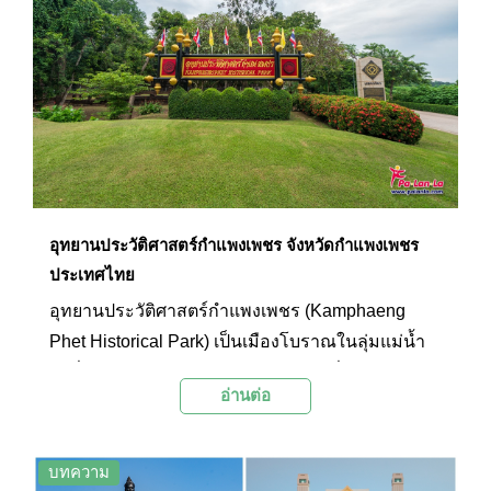
ภูมิภาคกลาง อีกทั้งไม่ไกลจากกรุงเทพฯ อีกด้วยนะ
คะ แต่ละสถานที่นั้นมีสิ่งที่น่าสนใจ และมีความเป็น
มาอย่างไร พร้อมแล้วตามไปเที่ยวได้เลยค่ะ
อุทยานประวัติศาสตร์กำแพงเพชร จังหวัดกำแพงเพชร
ประเทศไทย
อุทยานประวัติศาสตร์กำแพงเพชร (Kamphaeng
Phet Historical Park) เป็นเมืองโบราณในลุ่มแม่น้ำ
ปิงที่มีกลุ่มโบราณสถานหลายแห่งให้เที่ยวชมความ
อ่านต่อ
อลังการของศิลปกรรมไทยในยุคแรกๆ ที่ยังคงหลง
เหลืออยู่ โดยโบราณสถานที่สำคัญภายในเขตกำแพง
เมือง เช่น วัดพระแก้ว วัดพระธาตุ และวัดกลางนคร
บทความ