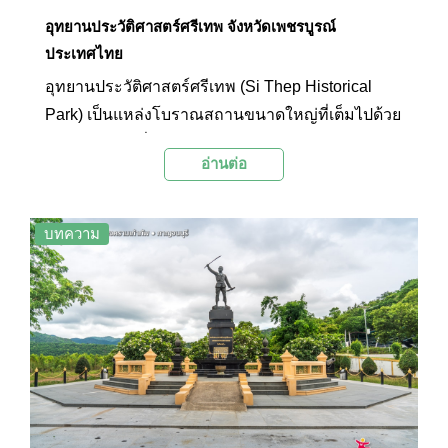
อุทยานประวัติศาสตร์ศรีเทพ จังหวัดเพชรบูรณ์
ประเทศไทย
อุทยานประวัติศาสตร์ศรีเทพ (Si Thep Historical
Park) เป็นแหล่งโบราณสถานขนาดใหญ่ที่เต็มไปด้วย
โบราณสถานที่มีอายุอยู่ในช่วงปลายพุทธศตวรรษที่
อ่านต่อ
18 ถึงราวต้นพุทธศตวรรษที่ 19 ซึ่งแสดงถึงศิลปะ
วัฒนธรรมในสมัยทวารวดีและเขมรในอดีตที่มี
คุณค่าทางประวัติศาสตร์ที่หาชมได้ยาก อีกทั้งยังเป็น
บทความ
โบราณสถานที่มีสภาพค่อนข้างสมบูรณ์ที่เปิดให้ผู้ที่
สนใจได้ศึกษาเที่ยวชม