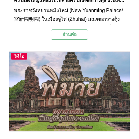
ความยิ่งใหญ่แห่งประวัติศาสตร์ มณฑลกวางตุ้ง ประเทศ
จีน
พระราชวังหยวนหมิงใหม่ (New Yuanming Palace/
宮新園明園) ในเมืองจูไห่ (Zhuhai) มณฑลกวางตุ้ง
(Quangdong) ประเทศจีน เป็นสวนและสถานที่ท่อง
อ่านต่อ
เที่ยวที่ได้รับแรงบันดาลใจจากพระราชวังฤดูร้อนเก่า
(Old Summer Palace) หรือหยวนหมิงหยวนในกรุง
ปักกิ่ง สวนสาธารณะขนาดใหญ่ใจกลางเมืองแห่งนี้มี
วิดีโอ
ครบทั้งธรรมชาติ สถาปัตยกรรมจีน สวนสนุก และ
การแสดง