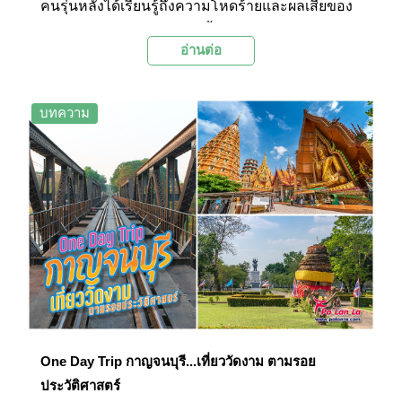
คนรุ่นหลังได้เรียนรู้ถึงความโหดร้ายและผลเสียของ
สงคราม และยังทำให้เรารู้ซึ้งถึงคุณค่าของสันติภาพ
อ่านต่อ
และความสงบสุขอีกด้วย สำหรับในประเทศไทยนั้นก็
มีร่องรอยและความทรงจำของสงครามโลกครั้งที่ 2
อยู่มากมาย โดยเฉพาะในจังหวัดกาญจนบุรีซึ่งเป็น
บทความ
พื้นที่ที่อยู่ในเส้นทางการสร้างทางรถไฟสายมรณะ
วันนี้ทาง Palanla จึงขอพาทุกท่านไปท่องเที่ยวตาม
รอยประวัติศาสตร์สงครามโลกครั้งที่ 2 กันที่สถานที่
ที่เป็นที่สุดของเส้นทางรถไฟสายมรณะในจังหวัด
กาญจนบุรีกันในทริปนี้
One Day Trip กาญจนบุรี...เที่ยววัดงาม ตามรอย
ประวัติศาสตร์