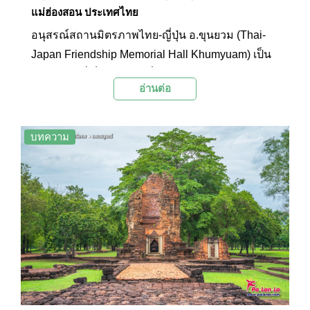
แม่ฮ่องสอน ประเทศไทย
อนุสรณ์สถานมิตรภาพไทย-ญี่ปุ่น อ.ขุนยวม (Thai-
Japan Friendship Memorial Hall Khumyuam) เป็น
พิพิธภัณฑ์ที่เก็บรวบรวมเรื่องราวทางประวัติศาสตร์
อ่านต่อ
ของเมืองแม่ฮ่องสอนเอาไว้ โดยเฉพาะในช่วง
สงครามโลกครั้งที่ 2 ที่ทหารญี่ปุ่นได้เข้ามามีบทบาท
ในเมืองไทย โดยภายในบริเวณมีการจัดแสดง
บทความ
นิทรรศการบอกเล่าเรื่องราวต่างๆ และข้าวของ
เครื่องใช้ในสมัยนั้นเอาไว้ให้คนรุ่นหลังได้ศึกษา