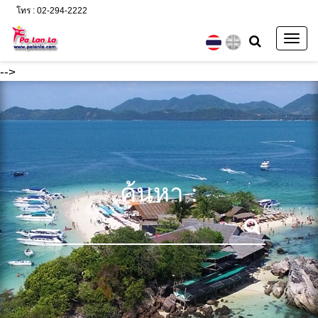
โทร : 02-294-2222
Togg
navig
-->
ค้นหา :