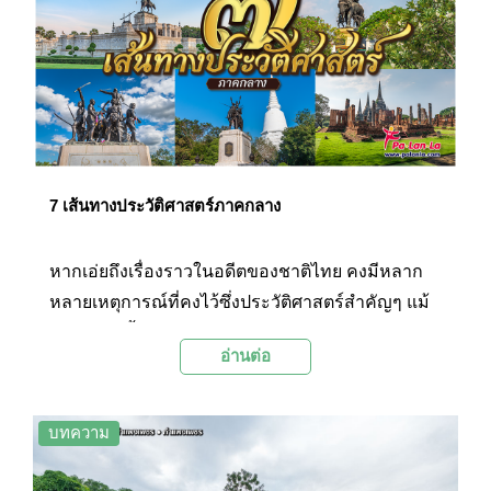
คะ แต่ละสถานที่นั้นมีสิ่งที่น่าสนใจ และมีความเป็น
มาอย่างไร พร้อมแล้วตามไปเที่ยวได้เลยค่ะ
7 เส้นทางประวัติศาสตร์ภาคกลาง
หากเอ่ยถึงเรื่องราวในอดีตของชาติไทย คงมีหลาก
หลายเหตุการณ์ที่คงไว้ซึ่งประวัติศาสตร์สำคัญๆ แม้
ในปัจจุบันนั้น จะเหลือเพียงซากปรักหักพังของ
อ่านต่อ
โบราณสถาน และอนุสรณ์ของวีรชนบรรพบุรุษไทย
แต่ก็ล้วนเป็นสิ่งเตือนใจให้ลูกหลานรำลึกถึงคุณงาม
ความดีของบรรพบุรุษไทย และสถานที่ทาง
บทความ
ประวัติศาสตร์ที่สำคัญครั้นอดีตอยู่เสมอ วันนี้
Palanla จะพาท่อง 7 เส้นทางประวัติศาสตร์ที่อยู่ใน