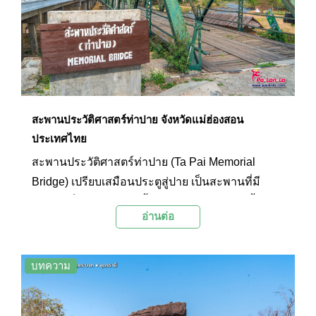
สองข้างทางขึ้นมาเรื่อยๆ ได้เช่นกัน โดยระหว่างทาง
จะมีต้นไม้น้อยใหญ่ให้ความร่มรื่นและอาจได้พบกับ
ฝูงลิงที่อาศัยอยู่ในเขาแห่งนี้อีกด้วย
สะพานประวัติศาสตร์ท่าปาย จังหวัดแม่ฮ่องสอน
ประเทศไทย
สะพานประวัติศาสตร์ท่าปาย (Ta Pai Memorial
Bridge) เปรียบเสมือนประตูสู่ปาย เป็นสะพานที่มี
โครงเหล็กสีเขียวเข้มปูพื้นด้วยไม้ทอดข้ามแม่น้ำปาย
อ่านต่อ
มีอายุราวหนึ่งร้อยปี สร้างขึ้นในช่วงสงครามโลกครั้ง
ที่สอง ปัจจุบันเป็นสถานที่ท่องเที่ยวยอดนิยมที่นักท่อง
เที่ยวมักจะมาเดินเล่นและชมวิวแม่น้ำปาย อีกทั้งยัง
บทความ
เป็นมุมถ่ายรูปยอดนิยมอีกด้วย ปัจจุบันสะพาน
ประวัติศาสตร์ท่าปายเป็นแลนด์มาร์กของอำเภอปาย