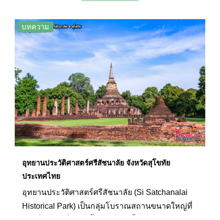
ร้อยกว่าปีก่อน ภายในบริเวณมีโบราณอันทรงคุณค่า
มากถึง 217 แห่ง ทั้งพระราชวัง วัดวาอาราม และ
บทความ
เจดีย์ต่างๆ ให้เที่ยวชมศึกษา และอุทยาน
ประวัติศาสตร์สุโขทัยยังได้รับการประกาศเป็นมรดก
โลกอีกด้วย
อุทยานประวัติศาสตร์ศรีสัชนาลัย จังหวัดสุโขทัย
ประเทศไทย
อุทยานประวัติศาสตร์ศรีสัชนาลัย (Si Satchanalai
Historical Park) เป็นกลุ่มโบราณสถานขนาดใหญ่ที่
เคยเป็นเมืองที่มีการตั้งรกรากมาตั้งแต่พุทธศตวรรษ