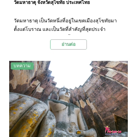
วัดมหาธาตุ จังหวัดสุโขทัย ประเทศไทย
วัดมหาธาตุ เป็นวัดหนึ่งที่อยู่ในเขตเมืองสุโขทัยมา
ตั้งแต่โบราณ และเป็นวัดที่สำคัญที่สุดประจำ
อาณาจักรสุโขทัย ปัจจุบันตั้งอยู่ในเขตอุทยาน
อ่านต่อ
ประวัติศาสตร์สุโขทัย ได้ชื่อว่าเป็นวัดใหญ่ใจกลาง
เมืองสุโขทัย ภายในวัดประกอบด้วย เจดีย์ประธาน
ทรงพุ่มข้าวบิณฑ์หรือทรงยอดดอกบัวตูม, วิหาร,
บทความ
มณฑป, อุโบสถ และเจดีย์รายจำนวนมากถึง 200
องค์