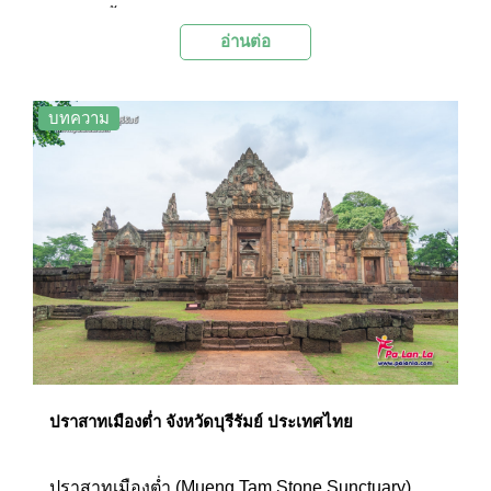
I) สร้างขึ้นด้วยการร่วมแรงร่วมใจของชาวบุรีรัมย์
อ่านต่อ
เพื่อเฉลิมพระเกียรติรัชกาลที่ 1 ปฐมกษัตริย์แห่ง
ราชวงศ์จักรี ผู้ทรงก่อตั้งเมืองบุรีรัมย์เมื่อครั้งยังทรง
เป็นสมเด็จพระยามหากษัตริย์ศึก
บทความ
ปราสาทเมืองต่ำ จังหวัดบุรีรัมย์ ประเทศไทย
ปราสาทเมืองต่ำ (Mueng Tam Stone Sunctuary)