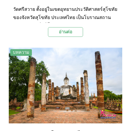
วัดศรีสวาย ตั้งอยู่ในเขตอุทยานประวัติศาสตร์สุโขทัย
ของจังหวัดสุโขทัย ประเทศไทย เป็นโบราณสถาน
สำคัญแห่งหนึ่งที่ตั้งอยู่ในกำแพงแก้ว ประกอบด้วย
อ่านต่อ
ปรางค์ 3 องค์ ลักษณะรูปแบบเป็นศิลปะลพบุรี ซึ่งเป็น
อีกวัดหนึ่งที่นักท่องเที่ยวนิยมเข้ามาดูความสวยงาม
ของศิลปะลวดลายปูนปั้น
บทความ