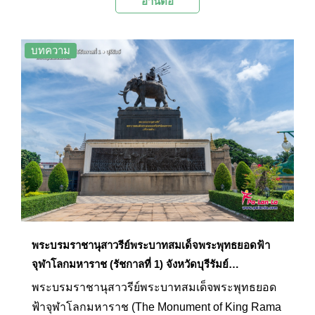
อ่านต่อ
แบบนครวัดที่มีความงดงาม เชื่อกันว่าปราสาทหิน
พิมายเป็นต้นแบบในการสร้างนครวัดที่เขมร
บทความ
พระบรมราชานุสาวรีย์พระบาทสมเด็จพระพุทธยอดฟ้า
จุฬาโลกมหาราช (รัชกาลที่ 1) จังหวัดบุรีรัมย์
ประเทศไทย
พระบรมราชานุสาวรีย์พระบาทสมเด็จพระพุทธยอด
ฟ้าจุฬาโลกมหาราช (The Monument of King Rama