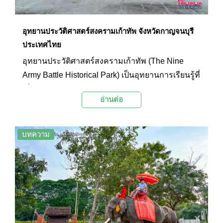
อุทยานประวัติศาสตร์สงครามเก้าทัพ จังหวัดกาญจนบุรี
ประเทศไทย
อุทยานประวัติศาสตร์สงครามเก้าทัพ (The Nine
Army Battle Historical Park) เป็นอุทยานการเรียนรู้ที่
เกี่ยวข้องกับประวัติศาสตร์ของสงครามเก้าทัพใน
อ่านต่อ
อดีต ภายในบริเวณมีอาคารศูนย์การเรียนรู้จัดแสดง
ประวัติความเป็นมาของสงครามเก้าทัพ รวมถึงการ
จัดทัพ การนำทัพ หลักการใช้ภูมิประเทศ เส้นทางเดิน
บทความ
ทัพ และกลยุทธ์ต่างๆ ที่ใช้ออกรบ นอกจากนี้ภายใน
อุทยานแห่งนี้ยังมีพระบวรราชานุสาวรีย์สมเด็จพระ
บวรราชเจ้ามหาสุรสิงหนาท ผู้นำทัพหลวงด่านหน้าที่
สามารถต้านกองทัพพม่าที่เข้ามาทางจังหวัด
กาญจนบุรีได้จนฝ่ายกองทัพพม่าต้องแพ้พ่ายไปใน
ที่สุด