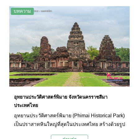
ศรัทธาในศาสนาฮินดูไศวนิกาย ผ่านลายสลักบนหิน
นับร้อยนับพันก้อนอย่างวิจิตรงดงาม จนเกิดเป็น
บทความ
เทวสถานอันยิ่งใหญ่บนยอดภูเขาไฟสูงที่ดับสนิทแล้ว
หนึ่งในหกลูกสำคัญของจังหวัดบุรีรัมย์
อุทยานประวัติศาสตร์พิมาย จังหวัดนครราชสีมา
ประเทศไทย
อุทยานประวัติศาสตร์พิมาย (Phimai Historical Park)
เป็นปราสาทหินใหญ่ที่สุดในประเทศไทย สร้างด้วยรูป
แบบศิลปกรรมขอมแบบบาปวนผสมผสานกับศิลปะ