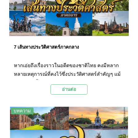
7 เส้นทางประวัติศาสตร์ภาคกลาง
หากเอ่ยถึงเรื่องราวในอดีตของชาติไทย คงมีหลาก
หลายเหตุการณ์ที่คงไว้ซึ่งประวัติศาสตร์สำคัญๆ แม้
ในปัจจุบันนั้น จะเหลือเพียงซากปรักหักพังของ
อ่านต่อ
โบราณสถาน และอนุสรณ์ของวีรชนบรรพบุรุษไทย
แต่ก็ล้วนเป็นสิ่งเตือนใจให้ลูกหลานรำลึกถึงคุณงาม
ความดีของบรรพบุรุษไทย และสถานที่ทาง
บทความ
ประวัติศาสตร์ที่สำคัญครั้นอดีตอยู่เสมอ วันนี้
Palanla จะพาท่อง 7 เส้นทางประวัติศาสตร์ที่อยู่ใน
ภูมิภาคกลาง อีกทั้งไม่ไกลจากกรุงเทพฯ อีกด้วยนะ