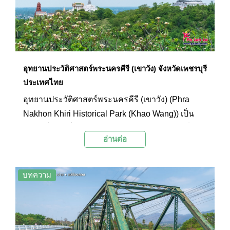
อุทยานประวัติศาสตร์พระนครคีรี (เขาวัง) จังหวัดเพชรบุรี
ประเทศไทย
อุทยานประวัติศาสตร์พระนครคีรี (เขาวัง) (Phra
Nakhon Khiri Historical Park (Khao Wang)) เป็น
สถานที่ท่องเที่ยวประจำจังหวัดเพชรบุรี แต่เดิมเป็น
อ่านต่อ
พระราชวังในพระบาทสมเด็จพระจอมเกล้าเจ้าอยู่หัว
รัชกาลที่ 4 ปัจจุบันเป็นแหล่งท่องเที่ยวเชิง
ประวัติศาสตร์ที่มีโบราณสถานและโบราณวัตถุอัน
บทความ
ทรงคุณค่ามากมายให้ได้เที่ยวชมและศึกษาเรียนรู้
นักท่องเที่ยวที่มาเยือนสามารถใช้บริการรถรางขึ้น
ลงยอดเขาเพื่อความสะดวกรวดเร็วในการเที่ยวชมได้
หรือถ้าหากพอมีเวลาก็สามารถเดินชมทัศนียภาพ