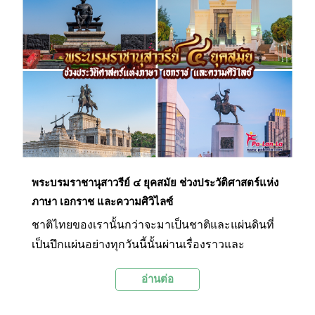
และโบราณสถานที่สำคัญนอกเขตกำแพงเมือง เช่น
วัดพระนอน วัดพระสี่อิริยาบถ วัดช้างรอบ และวัด
อาวาสใหญ่ อุทยานประวัติศาสตร์กำแพงเพชร
นอกจากเป็นสถานที่ท่องเที่ยวเชิงประวัติศาสตร์แล้ว
ยังได้รับยกย่องให้เป็นมรดกโลกทางวัฒนธรรมอีก
ด้วย สถานที่แห่งนี้จึงเป็นอีกหนึ่งจุดหมายปลายทางที่
ไม่ควรพลาดเมื่อมาเยือนจังหวัดกำแพงเพชร
พระบรมราชานุสาวรีย์ ๔ ยุคสมัย ช่วงประวัติศาสตร์แห่ง
ภาษา เอกราช และความศิวิไลซ์
ชาติไทยของเรานั้นกว่าจะมาเป็นชาติและแผ่นดินที่
เป็นปึกแผ่นอย่างทุกวันนี้นั้นผ่านเรื่องราวและ
เหตุการณ์ต่างๆ มามากมาย โดยเฉพาะในช่วง
อ่านต่อ
ประวัติศาสตร์ที่บอกเล่าถึงการเปลี่ยนแปลงครั้งใหญ่
ในยุคสมัยต่างๆ วันนี้ทาง Palanla จึงขอนำทุกท่าน