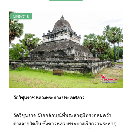
สุวรรณภูมารามดูศักดิ์สิทธิ์ยิ่งขึ้นตั้งแต่เดินขึ้นมาที่
ระเบียงอุโบสถ วัดใหม่ตั้งอยู่ที่ถนนศรีสว่างวงศ์ ใกล้
บทความ
กับพระราชวังหลวงพระบาง สันนิษฐานว่าน่าจะสร้าง
ขึ้นในราวพุทธศตวรรษที่20-21 และได้รับการ
อุปถัมภ์จากกษัตริย์จึงทำให้มีการบูรณะและสร้าง
เพิ่มเติมหลายครั้ง
วัดวิชุนราช หลวงพระบาง ประเทศลาว
วัดวิชุนราช มีเอกลักษณ์ที่พระธาตุมีทรงกลมคว่ำ
ต่างจากวัดอื่น ซึ่งชาวหลวงพระบางเรียกว่าพระธาตุ
หมากโม หรือพระธาตุแตงโม ที่สร้างขึ้นโดยพระ