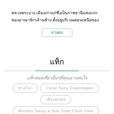
หลวงพระบาง เมืองเก่าแก่ซึ่งเป็นราชธานีแห่งแรก
ของอาณาจักรล้านช้าง ตั้งอยู่บริเวณตอนเหนือของ
ประเทศลาว สภาพภูมิประเทศมีความงดงามด้วยอยู่
อ่านต่อ
ในจุดที่แม่น้ำโขงและแม่น้ำคานไหลมาบรรจบกัน
และห้อมล้อมด้วยธรรมชาติอันอุดมสมบูรณ์ หลวง
พระเป็นเมืองที่มีวัดวาอารามเก่าแก่มากมาย มีบ้าน
เรือนเป็นเอกลักษณ์แบบโคโลเนียลสไตล์ และมี
แท็ก
ขนบธรรมเนียมประเพณีที่งดงาม โดยเฉพาะ
ประเพณี”ตักบาตรข้าวเหนียว”อันขึ้นชื่อ อีกทั้งยังได้
รับการยกย่องว่าเป็นเมืองที่ได้รับการปกปักรักษาที่ดี
แท็กท่องเที่ยวอื่นๆที่คุณอาจสนใจ
ที่สุดในเอเชียตะวันออกเฉียงใต้ เหตุผลทั้งหมดนี้
หางโจว
Canal Tours Copenhagen
ทำให้หลวงพระบางได้รับการยกย่องให้เป็นมรดกโลก
ทางวัฒนธรรมจากองค์การยูเนสโกในปี ค.ศ.1995
เมืองฮอฟน์
Wooden Swing at Ban Suan Chom View