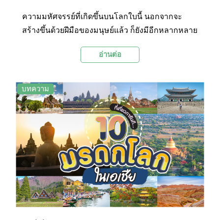
ความมหัศจรรย์ที่เกิดขึ้นบนโลกใบนี้ นอกจากจะ
สร้างขึ้นด้วยฝีมือของมนุษย์แล้ว ก็ยังมีอีกหลากหลาย
ผลงานเกิดจากการรังสรรค์ของธรรมชาติ งดงาม ยิ่ง
อ่านต่อ
ใหญ่ และน่าทึ่งไม่แพ้กันเลยค่ะ วันนี้เราเลยจะพาไป
ชม 10 สถานที่ทั่วเอเชีย ที่ได้รับการยกย่องให้เป็น
มรดกโลก จากองค์การยูเนสโก และยังเป็นสถานที่
บทความ
ยอดฮิตที่ได้รับความนิยมจากท่องเที่ยวทั่วทุกมุมโลก
ค่ะ