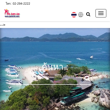
โทร : 02-294-2222
Togg
navig
-->
ค้นหา :