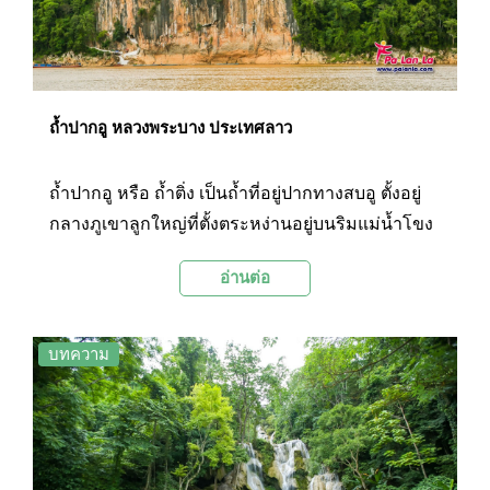
ถ้ำปากอู หลวงพระบาง ประเทศลาว
ถ้ำปากอู หรือ ถ้ำติ่ง เป็นถ้ำที่อยู่ปากทางสบอู ตั้งอยู่
กลางภูเขาลูกใหญ่ที่ตั้งตระหง่านอยู่บนริมแม่น้ำโขง
ห่างจากตัวเมืองหลวงพระบาง ประมาณ 29
อ่านต่อ
กิโลเมตร ฝั่งตรงข้ามบ้านปากอู จุดเชื่อมของแม่น้ำ
สองสาย คือแม่น้ำโขงและแม่น้ำอู มาบรรจบกัน จึง
เป็นที่มาของ ชื่อ "ถ้ำปากอู" แห่งนี้
บทความ