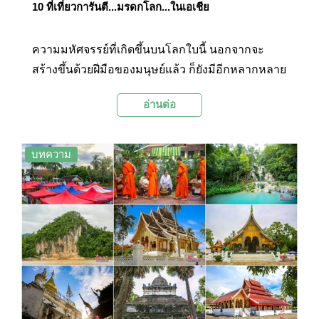
10 ที่เที่ยวการันตี...มรดกโลก...ในเอเชีย
ความมหัศจรรย์ที่เกิดขึ้นบนโลกใบนี้ นอกจากจะ
สร้างขึ้นด้วยฝีมือของมนุษย์แล้ว ก็ยังมีอีกหลากหลาย
ผลงานเกิดจากการรังสรรค์ของธรรมชาติ งดงาม ยิ่ง
อ่านต่อ
ใหญ่ และน่าทึ่งไม่แพ้กันเลยค่ะ วันนี้เราเลยจะพาไป
ชม 10 สถานที่ทั่วเอเชีย ที่ได้รับการยกย่องให้เป็น
มรดกโลก จากองค์การยูเนสโก และยังเป็นสถานที่
บทความ
ยอดฮิตที่ได้รับความนิยมจากท่องเที่ยวทั่วทุกมุมโลก
ค่ะ