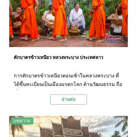
ตักบาตรข้าวเหนียว หลวงพระบาง ประเทศลาว
การตักบาตรข้าวเหนียวตอนเช้าในหลวงพระบาง ที่
ได้ขึ้นทะเบียนเป็นเมืองมรดกโลก ด้านวัฒนธรรม ถือ
เป็นขนบธรรมเนียมประเพณีที่ยังคงสืบทอดยึดถือ
อ่านต่อ
ปฏิบัติต่อเนื่องกันมาเป็นเวลานาน นอกเหนือจากมนต์
เสน่ห์ของสถาปัตยกรรม ศิลปวัฒนธรรม และ
ธรรมชาติที่สวยงาม
บทความ