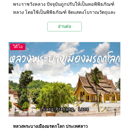
พระราชวังหลวง ปัจจุบันถูกปรับให้เป็นหอพิพิธภัณฑ์
หลวง โดยใช้เป็นพิพิธภัณฑ์ จัดแสดงโบราณวัตถุและ
ของมีค่า เช่น บัลลังก์ ธรรมาสน์ เครื่องสูงและ
อ่านต่อ
ราชูปโภคของเจ้าชีวิต พระพุทธรูป และวัตถุโบราณ
รวมถึงของขวัญจากประเทศต่างๆ หอพิพิธภัณฑ์
พระราชวังหรือหอคำ เดิมคือพระราชวังของเจ้ามหา
วิดีโอ
ชีวิตสายหลวงพระบาง จึงเรียกอีกชื่อว่า วังเจ้ามหา
ชีวิต สร้างเมื่อ พ.ศ. 2447 ในสมัยเจ้ามหาชีวิตสว่าง
วงศ์ สืบทอดต่อมาถึงสมัยเจ้ามหาชีวิตศรีสว่างวัฒนา
พระมหากษัตริย์องค์สุดท้ายของลาว
หลวงพระบางเมืองมรดกโลก ประเทศลาว