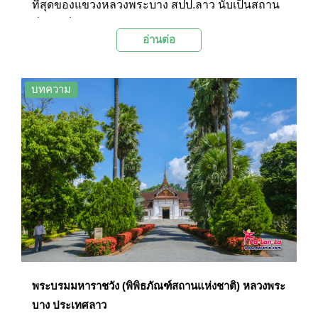
ที่สุดของแขวงหลวงพระบาง สปป.ลาว นับเป็นสถาน
ที่ท่องเที่ยวไฮไลท์ของการมาเยือนเมืองมรดกโลกนี้
อ่านต่อ
โดยเป็นวัดที่มีความสวยงามอลังการจนได้รับการ
ยกย่องจากนักโบราณคดีว่าเป็นดั่ง “อัญมณีแห่ง
สถาปัตยกรรมสกุลช่างล้านช้าง” ที่งดงามที่สุดในดิน
บทความ
แดนลาว
พระบรมมหาราชวัง (พิพิธภัณฑ์สถานแห่งชาติ) หลวงพระ
บาง ประเทศลาว