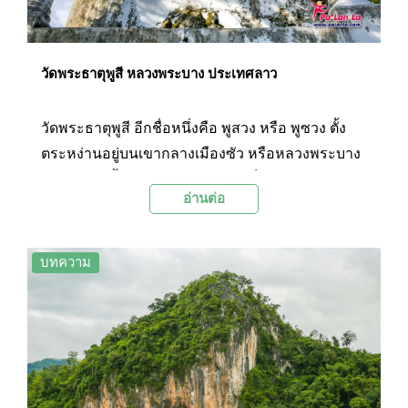
วัดพระธาตุพูสี หลวงพระบาง ประเทศลาว
วัดพระธาตุพูสี อีกชื่อหนึ่งคือ พูสวง หรือ พูซวง ตั้ง
ตระหง่านอยู่บนเขากลางเมืองซัว หรือหลวงพระบาง
การได้เดินขึ้นไปบนยอดภูษีทำให้เห็นเมืองหลวงพระ
อ่านต่อ
บางได้โดยรอบ และเห็นสายน้ำโขงยาวไปจนสุด
สายตา เป็นที่กล่าวกันว่ามาหลวงพระบาง ถ้าไม่ได้
ขึ้นพูสี ก็เท่ากับว่าไม่ได้มาถึงหลวงพระบาง
บทความ