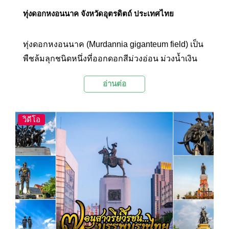
ทุ่งดอกหงอนนาค จังหวัดอุตรดิตถ์ ประเทศไทย
ทุ่งดอกหงอนนาค (Murdannia giganteum field) เป็น
พืชล้มลุกชนิดหนึ่งที่ออกดอกสีม่วงอ่อน ม่วงน้ำเงิน
ขาว และชมพู แต่งแต้มความสวยงามอ่อนหวานให้
อ่านต่อ
กับผืนป่าในฤดูฝน อุทยานแห่งชาติภูสอยดาว จังหวัด
อุตรดิตถ์ ที่นอกจากจะเป็นภูเขาที่สูงเป็นอันดับ 4 ของ
ประเทศไทยแล้วยังได้ชื่อว่าเป็นแหล่งชมทุ่งดอก
วิดีโอ
หงอนนาคที่สวยที่สุดในเมืองไทยอีกด้วย