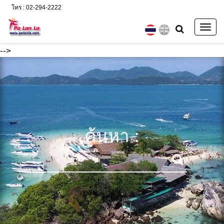
โทร : 02-294-2222
Togg
navig
-->
ค้นหา :