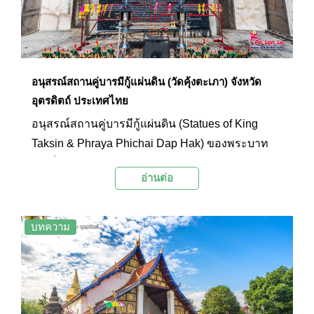
อนุสรณ์สถานคู่บารมีกู้แผ่นดิน (วัดคุ้งตะเภา) จังหวัด
อุตรดิตถ์ ประเทศไทย
อนุสรณ์สถานคู่บารมีกู้แผ่นดิน (Statues of King
Taksin & Phraya Phichai Dap Hak) ของพระบาท
สมเด็จพระเจ้าตากสินมหาราช และพระยาพิชัยดาบ
อ่านต่อ
หัก ที่ตั้งอยู่บริเวณด้านหน้าวัดคุ้งตะเภา วัดเก่าแก่
อายุกว่า 200 ปีของจังหวัดอุตรดิตถ์ ที่ในอดีตพื้นที่
บริเวณนี้เคยเป็นทุ่งสมรภูมิสวางคบุรี สร้างขึ้นเป็น
บทความ
อนุสรณ์สถานเพื่อรำลึกถึงเหตุการณ์สิ้นสุดสภาพ
จลาจลหลังการเสียกรุงศรีอยุธยาครั้งที่สอง และ
สามารถรวบรวมแผ่นดินไทยได้เป็นปึกแผ่น