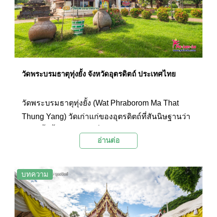
วัดพระบรมธาตุทุ่งยั้ง จังหวัดอุตรดิตถ์ ประเทศไทย
วัดพระบรมธาตุทุ่งยั้ง (Wat Phraborom Ma That
Thung Yang) วัดเก่าแก่ของอุตรดิตถ์ที่สันนิษฐานว่า
สร้างขึ้นตั้งแต่สมัยสมเด็จพระมหาธรรมราชาลิไท ผู้
อ่านต่อ
ครองเมืองสุโขทัย ภายในวัดเป็นที่ประดิษฐานเจดีย์
พระบรมธาตุ เชื่อกันว่าบรรจุพระพระบรมสารีริกธาตุ
ของพระพุทธเจ้า
บทความ