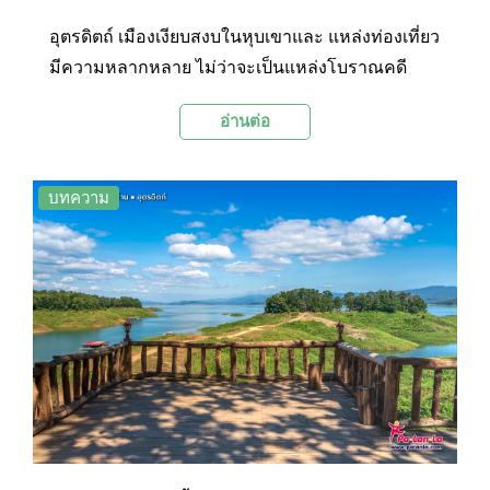
อุตรดิตถ์ เมืองเงียบสงบในหุบเขาและ แหล่งท่องเที่ยว
มีความหลากหลาย ไม่ว่าจะเป็นแหล่งโบราณคดี
ประวัติศาสตร์ ธรรมชาติ ของกิน และวิถีชีวิตแบบ
อ่านต่อ
ล้านนาโบราณ… Palanla ขอชวนออกเดินทางไป
สัมผัส 12 สถานที่เที่ยวยอดนิยมของเมืองลับแลแห่งนี้
ไปพร้อมๆ กัน
บทความ