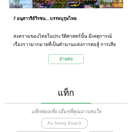
7 อนุสาวรีย์วีรชน…บรรพบุรุษไทย
สงครามของไทยในประวัติศาสตร์นั้น มีเหตุการณ์
เรื่องราวมากมายที่เป็นตำนานแห่งการต่อสู้ การเสีย
สละของบรรพชนที่ได้ถูกจารึกไว้ในรูปแบบต่างๆให้
อ่านต่อ
ลูกหลานไทยได้รับรู้ และจดจำสืบต่อกันมาจนถึง
ปัจจุบัน รวมถึงอนุสาวรีย์วีรชนที่สร้างขึ้นเพื่อเป็น
อนุสรณ์แด่วีรกรรมอันกล้าหาญ และเพื่อรำลึกถึง
เหตุการณ์ครั้งสำคัญเหล่านั้น
แท็ก
แท็กท่องเที่ยวอื่นๆที่คุณอาจสนใจ
Ao Nang Beach