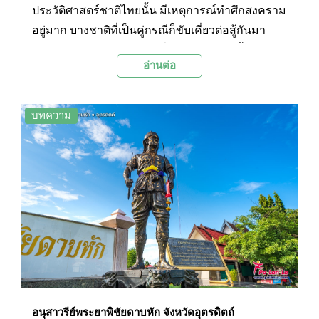
ประวัติศาสตร์ชาติไทยนั้น มีเหตุการณ์ทำศึกสงคราม
อยู่มาก บางชาติที่เป็นคู่กรณีก็ขับเคี่ยวต่อสู้กันมา
อย่างยาวนานหลายร้อยปี เนื่องจากในอดีตนั้นยังเป็น
อ่านต่อ
ช่วงระยะเวลาสร้างบ้านสร้างเมืองซึ่งแต่ละฝ่ายต่าง
ต้องการผู้คนไว้เป็นกำลังส่งเสริมแสนยานุภาพของ
แว่นแคว้น สงครามของไทยในประวัติศาสตร์นั้น มี
บทความ
เหตุการณ์เรื่องราวมากมายที่เป็นตำนานแห่งการ
ต่อสู้ การเสียสละของบรรพชนได้ถูกจารึกไว้ในรูป
แบบต่างๆ ให้ลูกหลานไทยได้รับรู้และจดจำสืบต่อกัน
มาจนถึงปัจจุบัน รวมถึงอนุสาวรีย์วีรชนที่สร้างขึ้น
เพื่อเป็นอนุสรณ์แด่วีรกรรมอันกล้าหาญและเพื่อ
รำลึกถึงเหตุการณ์ครั้งสำคัญเหล่านั้นด้วย
อนุสาวรีย์พระยาพิชัยดาบหัก จังหวัดอุตรดิตถ์