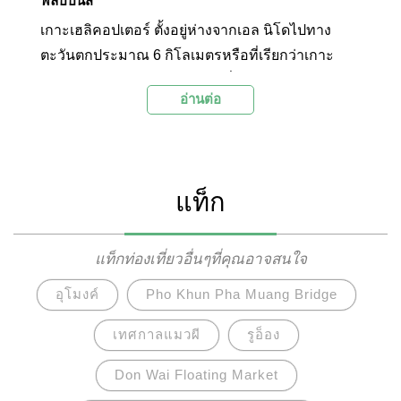
ฟิลิปปินส์
เกาะเฮลิคอปเตอร์ ตั้งอยู่ห่างจากเอล นิโดไปทาง
ตะวันตกประมาณ 6 กิโลเมตรหรือที่เรียกว่าเกาะ
Dilumacad และเกาะปลาวาฬเนื่องจากรูปทรงจาก
อ่านต่อ
ระยะไกล เกาะที่มีเอกลักษณ์เฉพาะตัวนี้รวมอยู่ในEl
Nido Tour C. เป็นเกาะที่มีความสวยงามของ
ธรรมชาติที่มีหาดทรายสีขาวละเอียดและหน้าผา
กว้างล้อมรอบชายหาด เกาะเฮลิคอปเตอร์เหมาะ
แท็ก
สำหรับการว่ายน้ำ ดำน้ำตื้นและดำน้ำ
แท็กท่องเที่ยวอื่นๆที่คุณอาจสนใจ
อุโมงค์
Pho Khun Pha Muang Bridge
เทศกาลแมวผี
รูอ็อง
Don Wai Floating Market