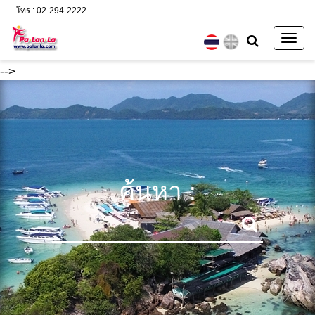
โทร : 02-294-2222
Togg
navig
-->
ค้นหา :