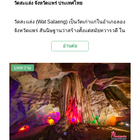
วัดสะแล่ง จังหวัดแพร่ ประเทศไทย
วัดสะแล่ง (Wat Salaeng) เป็นวัดเก่าแก่ในอำเภอลอง
จังหวัดแพร่ สันนิษฐานว่าสร้างตั้งแต่สมัยทวารวดี ใน
สมัยของพระนางจามเทวี เช่นเดียวกับวัดพระธาตุศรี
อ่านต่อ
ดอนคำ ภายในบริเวณวัดสะแล่งมีโบราณสถาน
โบราณวัตถุ และศิลปวัตถุทรงคุณค่าอยู่เป็นจำนวน
มาก
บทความ