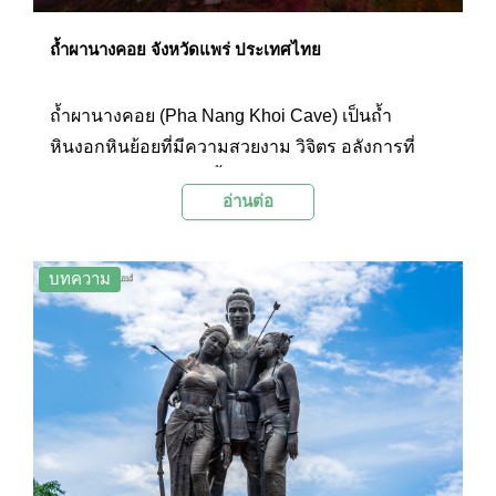
ถ้ำผานางคอย จังหวัดแพร่ ประเทศไทย
ถ้ำผานางคอย (Pha Nang Khoi Cave) เป็นถ้ำ
หินงอกหินย้อยที่มีความสวยงาม วิจิตร อลังการที่
ธรรมชาติได้รังสรรค์ขึ้น โดดเด่นด้วยก้อนหินรูปร่าง
อ่านต่อ
คล้ายหญิงสาวนั่งอุ้มลูกน้อยรอคอยคนรัก เชื่อมโยง
กับตำนานความรักพื้นบ้านที่เล่าขานต่อกันมาหลาย
ชั่วอายุคน
บทความ