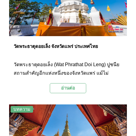
วัดพระธาตุดอยเล็ง จังหวัดแพร่ ประเทศไทย
วัดพระธาตุดอยเล็ง (Wat Phrathat Doi Leng) ปูชนีย
สถานสำคัญอีกแห่งหนึ่งของจังหวัดแพร่ แม้ไม่
ปรากฏหลักฐานแน่ชัดว่าสร้างในปีใด ทว่ามีตำนาน
อ่านต่อ
เล่าขานว่าองค์พระธาตุนั้นได้สร้างขึ้นพร้อมกับพระ
ธาตุช่อแฮและพระธาตุจอมแจ้ง
บทความ