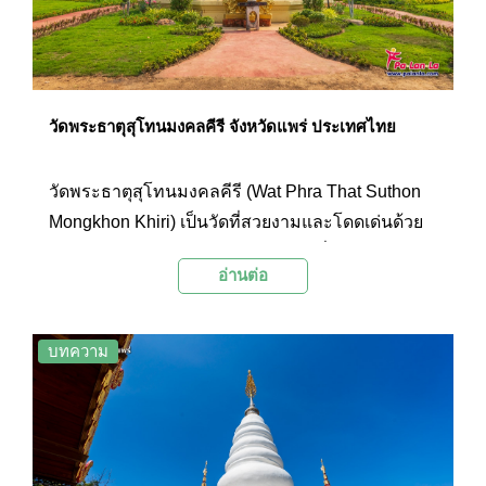
วัดพระธาตุสุโทนมงคลคีรี จังหวัดแพร่ ประเทศไทย
วัดพระธาตุสุโทนมงคลคีรี (Wat Phra That Suthon
Mongkhon Khiri) เป็นวัดที่สวยงามและโดดเด่นด้วย
สถาปัตยกรรมล้านนาแบบผสมผสานที่ได้จำลองรูป
อ่านต่อ
แบบมาจากวัดสำคัญๆ ของภาคเหนือรวมถึงจาก
ประเทศอื่นอย่าง พม่า จีน และลาว ภายในวัดจัด
แสดงโบราณวัตถุมีค่าของภาคเหนือไว้มากมาย
บทความ