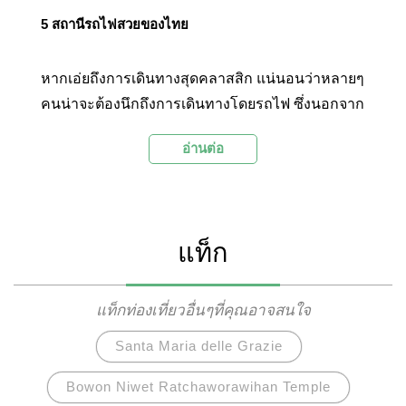
5 สถานีรถไฟสวยของไทย
หากเอ่ยถึงการเดินทางสุดคลาสสิก แน่นอนว่าหลายๆ
คนน่าจะต้องนึกถึงการเดินทางโดยรถไฟ ซึ่งนอกจาก
พาหนะขบวนยาวจะพาผู้คนออกเดินทางไปสู่สถานที่
อ่านต่อ
ท่องเที่ยวต่างๆ อันเป็นจุดหมายปลายทางแล้ว สถานี
รถไฟหลายๆ แห่งของไทยก็มีความสวยงาม น่าสนใจ
และกลายเป็นสถานที่ท่องเที่ยวในตัวเองด้วยเช่นกัน
วันนี้ Palanla จะพาไปชม 5 สถานีรถไฟสวยของไทย
แท็ก
จะมีที่ไหนบ้างนั้น ไปติดตามพร้อมๆ กันเลยค่ะ!
แท็กท่องเที่ยวอื่นๆที่คุณอาจสนใจ
Santa Maria delle Grazie
Bowon Niwet Ratchaworawihan Temple