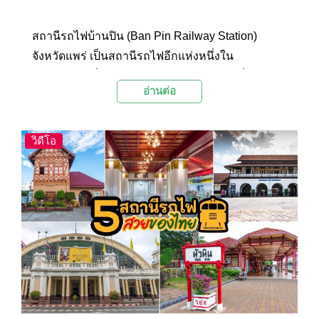
สถานีรถไฟบ้านปิน (Ban Pin Railway Station)
จังหวัดแพร่ เป็นสถานีรถไฟอีกแห่งหนึ่งใน
ประเทศไทยที่มีสถาปัตยกรรมสวยงามและเป็น
อ่านต่อ
เอกลักษณ์ โดดเด่นด้วยอาคารไม้สีเหลืองอมน้ำตาล
ถือเป็นสถานีรถไฟแห่งเดียวของไทยที่สร้างด้วย
สถาปัตยกรรมแบบบาวาเรียนเฟรมเฮาส์ หรือแบบ
วิดีโอ
โครงไม้ ซึ่งเป็นสถาปัตยกรรมที่ได้รับความนิยมอย่าง
ยิ่งในแคว้นบาวาเรีย ประเทศเยอรมนี