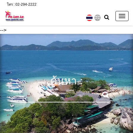
โทร : 02-294-2222
Togg
navig
-->
ค้นหา :