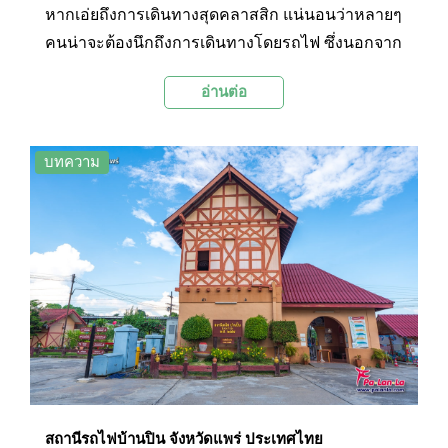
หากเอ่ยถึงการเดินทางสุดคลาสสิก แน่นอนว่าหลายๆ
คนน่าจะต้องนึกถึงการเดินทางโดยรถไฟ ซึ่งนอกจาก
พาหนะขบวนยาวจะพาผู้คนออกเดินทางไปสู่สถานที่
อ่านต่อ
ท่องเที่ยวต่างๆ อันเป็นจุดหมายปลายทางแล้ว สถานี
รถไฟหลายๆ แห่งของไทยก็มีความสวยงาม น่าสนใจ
และกลายเป็นสถานที่ท่องเที่ยวในตัวเองด้วยเช่นกัน
บทความ
วันนี้ Palanla จะพาไปชม 5 สถานีรถไฟสวยของไทย
กัน
สถานีรถไฟบ้านปิน จังหวัดแพร่ ประเทศไทย