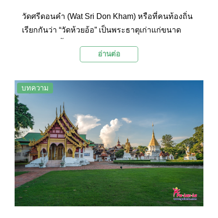
วัดศรีดอนคำ (Wat Sri Don Kham) หรือที่คนท้องถิ่น
เรียกกันว่า “วัดห้วยอ้อ” เป็นพระธาตุเก่าแก่ขนาด
ใหญ่ สร้างขึ้นในยุคทวารวดี ในสมัยของพระนาง
อ่านต่อ
จามเทวี เมื่อครั้งเสด็จจากเมืองละโว้ไปเมืองหริภุญชั
ย ภายในพระธาตุวัดศรีดอนคำบรรจุพระบรม
สารีริกธาตุของพระพุทธเจ้า
บทความ