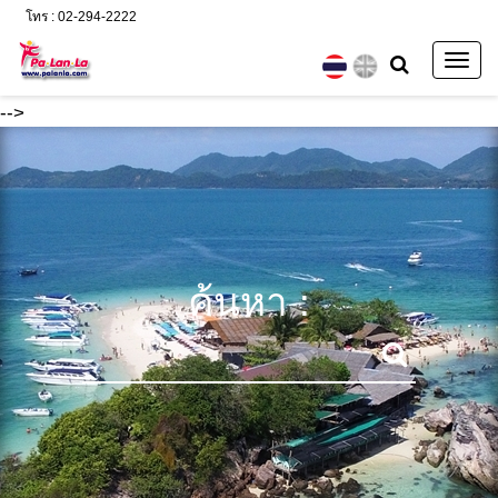
โทร : 02-294-2222
Togg
navig
-->
ค้นหา :