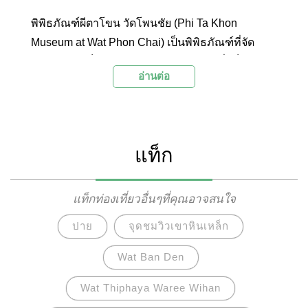
พิพิธภัณฑ์ผีตาโขน วัดโพนชัย (Phi Ta Khon
Museum at Wat Phon Chai) เป็นพิพิธภัณฑ์ที่จัด
แสดงความเป็นมาของประเพณีผีตาโขนซึ่งเป็น
อ่านต่อ
ประเพณีท้องถิ่นของจังหวัดเลยที่มีมาอย่างช้านาน
นักท่องเที่ยวที่มาเยือนจะได้ชมประวัติความเป็นมา
ของผีตาโขน รวมถึงหน้ากากผีตาโขน และวิธีการทำ
หน้ากากในรูปแบบต่างๆ นอกจากนี้ ยังมีโซนจัดแสดง
แท็ก
ประเพณีและวัฒนธรรมท้องถิ่นอื่นๆ และร้านขาย
ของที่ระลึกให้ได้เที่ยวชมอีกด้วย
แท็กท่องเที่ยวอื่นๆที่คุณอาจสนใจ
ปาย
จุดชมวิวเขาหินเหล็ก
Wat Ban Den
Wat Thiphaya Waree Wihan