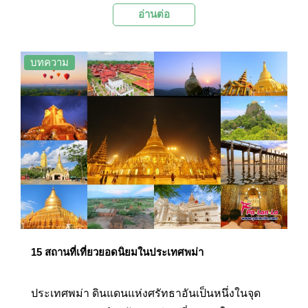
อ่านต่อ
ศูนย์กลางทางวัฒนธรรม ประวัติศาสตร์ และธุรกิจที่
ใหญ่ที่สุดในโลกแล้ว ลอนดอนยังเต็มไปด้วยสีสันแห่ง
แฟชั่น และศิลปะ ทำให้ที่นี่เป็นเมืองที่มีอิทธิพลไปทั่ว
บทความ
โลก และเป็นที่เข้าใจกันว่าปัจจุบันลอนดอนกลายเป็น
เมืองสากลหลักของโลก วันนี้ Palanla จะพาไปชม
15 สถานที่ท่องเที่ยวยอดนิยมในลอนดอน ประเทศ
อังกฤษที่ไม่ควรพลาดด้วยประการทั้งปวง
15 สถานที่เที่ยวยอดนิยมในประเทศพม่า
ประเทศพม่า ดินแดนแห่งศรัทธาอันเป็นหนึ่งในจุด