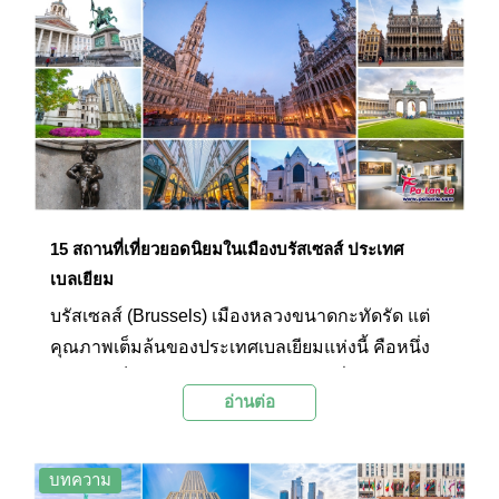
15 สถานที่เที่ยวยอดนิยมในเมืองบรัสเซลส์ ประเทศ
เบลเยียม
บรัสเซลส์ (Brussels) เมืองหลวงขนาดกะทัดรัด แต่
คุณภาพเต็มล้นของประเทศเบลเยียมแห่งนี้ คือหนึ่ง
ในเพชรเม็ดงามของทวีปยุโรป เพราะเปี่ยมไปด้วย
อ่านต่อ
ความรุ่มรวยทางประวัติศาสตร์ วัฒนธรรม
สถาปัตยกรรม งานศิลป์ ที่มีความยิ่งใหญ่ น่าค้นหา
ส่วนในด้านเศรษฐกิจ สังคม และการปกครอง
บทความ