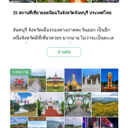
15 สถานที่เที่ยวยอดนิยมในจังหวัดจันทบุรี ประเทศไทย
จันทบุรี จังหวัดเมืองรองทางภาคตะวันออก เป็นอีก
หนึ่งจังหวัดมีที่เที่ยวสวยๆ มากมาย ไม่ว่าจะเป็นทะเล
ภูเขา น้ำตก ชุมชนเก่าแก่ริมน้ำ โบสถ์แบบฝรั่ง หรือ
อ่านต่อ
วัดวาอารามสวยๆ มีเอกลักษณ์ ไปจนถึงพิพิธภัณฑ์
เกี่ยวกับอัญมณีและเครื่องประดับ ด้วยเมืองจันทบุรี
นั้นได้ชื่อเป็น “นครแห่งอัญมณี” ที่มีชื่อเสียงในระดับ
บทความ
โลก เรียกว่าจังหวัดที่อาจดูไม่ได้หวือหวาแห่งนี้ไม่ได้
ด้อยเลยในเรื่องของที่เที่ยวที่มีให้ได้เลือกครบทุก
รสชาติและสามารถเที่ยวได้ทั้งปี… ไปชม 15 ที่เที่ยว
ยอดนิยมในจันทบุรีที่ Palanla ได้คัดสรรมาฝากกัน