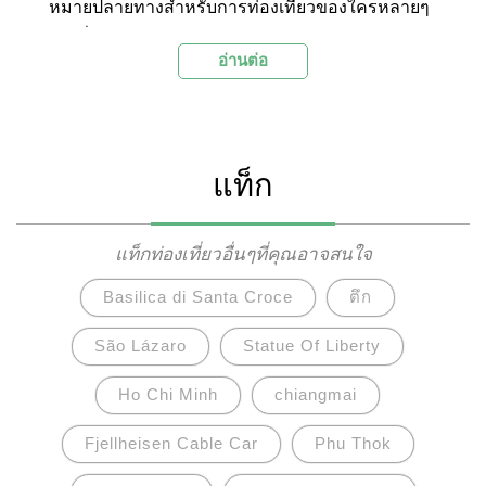
หมายปลายทางสำหรับการท่องเที่ยวของใครหลายๆ
คน ที่ต้องการเดินทางไปสัมผัสกับวิถีชีวิตของผู้คนซึ่ง
อ่านต่อ
เปี่ยมไปด้วยความศรัทธาในศาสนา ความงดงามของ
เจดีย์ทองคำในเมืองสำคัญต่างๆ และสัมผัสกลิ่นอาย
ของประวัติศาสตร์อันรุ่งเรืองในดินแดนแห่งนี้ วันนี้
เราจึงมาแนะนำ 15 สถานที่ท่องเที่ยวยอดนิยมใน
แท็ก
พม่าทั้งในเมืองสำคัญอย่างย่างกุ้ง มัณฑะเลย์ ไป
จนถึงพุกาม ซึ่งเต็มไปด้วยสถานที่สำคัญและมีความ
น่าสนใจมากมาย
แท็กท่องเที่ยวอื่นๆที่คุณอาจสนใจ
Basilica di Santa Croce
ตึก
São Lázaro
Statue Of Liberty
Ho Chi Minh
chiangmai
Fjellheisen Cable Car
Phu Thok