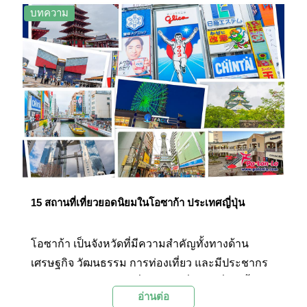
ตึกเอ็มไพร์สเตท ตึกวันเวิร์ลเทรดเซ็นเตอร์ ตึกร็อกกี้
บทความ
เฟลเลอร์ นอกจากนี้นักท่องเที่ยวยังสามารถชมความ
งามของโบสถ์เซนต์แพทริกแคเธอดรอลที่อยู่
ท่ามกลางตึกสูง แวะเที่ยวสวนสาธารณะขนาดใหญ่ที่
เปรียบเหมือนปอดของคนเมืองอย่างเซ็นทรัลพาร์ก
และที่พลาดไม่ได้คือการล่องเรือชมอนุสาวรีย์เทพี
เสรีภาพที่โดดเด่นอยู่กลางแม่น้ำฮัดสัน นิวยอร์กยังมี
สถานที่ท่องเที่ยวที่น่าสนใจอีกหลายแห่งที่หากใครได้
มาเยือนสักครั้งจะต้องประทับใจอย่างแน่นอน
15 สถานที่เที่ยวยอดนิยมในโอซาก้า ประเทศญี่ปุ่น
โอซาก้า เป็นจังหวัดที่มีความสำคัญทั้งทางด้าน
เศรษฐกิจ วัฒนธรรม การท่องเที่ยว และมีประชากร
อาศัยอยู่หนาแน่นมากที่สุดแห่งหนึ่งของญี่ปุ่น ทั้งยังมี
อ่านต่อ
นักท่องเที่ยวเดินทางมาเที่ยวชมกันหนาแน่น ตลอดปี