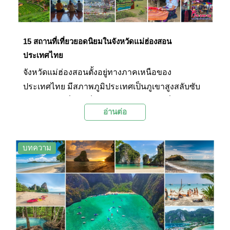
15 สถานที่เที่ยวยอดนิยมในจังหวัดแม่ฮ่องสอน
ประเทศไทย
จังหวัดแม่ฮ่องสอนตั้งอยู่ทางภาคเหนือของ
ประเทศไทย มีสภาพภูมิประเทศเป็นภูเขาสูงสลับซับ
ซ้อน และได้ชื่อว่าเป็น "เมืองสามหมอก" เนื่องจากมี
อ่านต่อ
สภาพอากาศปกคลุมไปด้วยหมอกเกือบตลอดทั้งปี
และยังมีสภาพทางธรรมชาติอันอุดมสมบูรณ์ จึงมี
สถานที่ท่องเที่ยวทางธรรมชาติมากมาย รวมถึงวัดวา
บทความ
อารามหลายแห่งที่อยู่คู่บ้านคู่เมืองมาอย่างยาวนาน
โดยช่วงท่องเที่ยวที่ได้รับความนิยมมากที่สุดจะเป็น
ช่วงฤดูหนาวราวเดือนพฤศจิกายนถึงเดือนกุมภาพันธ์
ของทุกปี นักท่องเที่ยวนิยมมาสัมผัสอากาศหนาวและ
ชมทะเลหมอกที่มีความสวยงามติดอันดับต้นๆ ของ