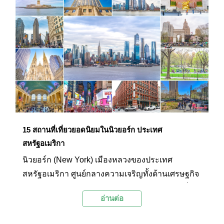
บรัสเซลส์ยังถือเป็นศูนย์กลางการดำเนินงานของ
สหภาพยุโรป (EU) เพราะเป็นที่ตั้งสำนักงานใหญ่ของ
คณะมนตรีแห่งสหภาพยุโรป (Council of the
European Union), คณะกรรมาธิการยุโรป
(European Commission) ทำให้เมืองนี้ เป็นเหมือน
บ้านหลังใหญ่ที่ทำหน้าที่ต้อนรับผู้มาเยือนได้อย่าง
เต็มภาคภูมิ
15 สถานที่เที่ยวยอดนิยมในนิวยอร์ก ประเทศ
สหรัฐอเมริกา
นิวยอร์ก (New York) เมืองหลวงของประเทศ
สหรัฐอเมริกา ศูนย์กลางความเจริญทั้งด้านเศรษฐกิจ
และความบันเทิงของโลกโดยมีย่านไทม์สแควร์เป็น
อ่านต่อ
ศูนย์กลาง นิวยอร์กเป็นเมืองที่มีอาคารและตึกสูง
ระฟ้ามากมาย บางตึกยังเปิดเป็นจุดชมวิวอีกด้วย เช่น