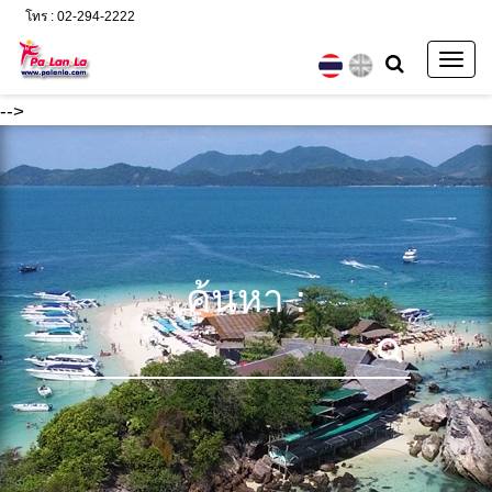
โทร : 02-294-2222
Togg
navig
-->
ค้นหา :