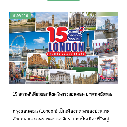
เพราะมีสถานที่ท่องเที่ยวน่าสนใจมากมาย แลนด์
มาร์กสำคัญระดับโลก สถาปัตยกรรมสวยๆ ที่
บทความ
แสดงออกมาผ่านอาคาร บ้านเรือน รวมถึงโอซาก้า
ยังมีจุดเด่นในเรื่องของอาหาร การกิน ที่ขึ้นชื่อว่า
อุดมสมบูรณ์ เพราะมีย่านของกินอร่อยๆ แทรกตัวอยู่
แทบทุกพื้นที่ จนถูกยกให้เป็นหนึ่งในจังหวัดที่เต็มไป
ด้วยเสน่ห์เฉพาะของตัวเองที่มีเรื่องราว และสถานที่
ให้ได้ไปเยี่ยมชมและเรียนรู้มากมาย
15 สถานที่เที่ยวยอดนิยมในกรุงลอนดอน ประเทศอังกฤษ
กรุงลอนดอน (London) เป็นเมืองหลวงของประเทศ
อังกฤษ และสหราชอาณาจักร และเป็นเมืองที่ใหญ่
ที่สุดของสหภาพยุโรป นอกจากมหานครแห่งนี้จะเป็น