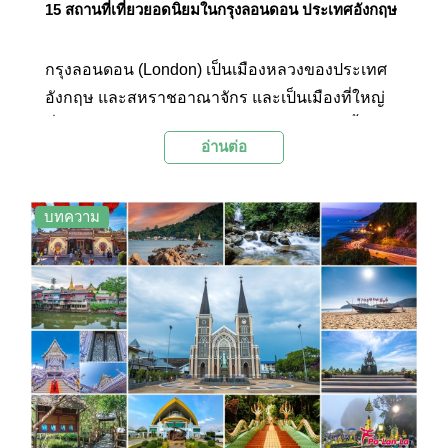
15 สถานที่เที่ยวยอดนิยมในกรุงลอนดอน ประเทศอังกฤษ
กรุงลอนดอน (London) เป็นเมืองหลวงของประเทศ
อังกฤษ และสหราชอาณาจักร และเป็นเมืองที่ใหญ่
ที่สุดของสหภาพยุโรป นอกจากมหานครแห่งนี้จะเป็น
อ่านต่อ
ศูนย์กลางทางวัฒนธรรม ประวัติศาสตร์ และธุรกิจที่
ใหญ่ที่สุดในโลกแล้ว ลอนดอนยังเต็มไปด้วยสีสันแห่ง
แฟชั่น และศิลปะ ทำให้ที่นี่เป็นเมืองที่มีอิทธิพลไปทั่ว
บทความ
โลก และเป็นที่เข้าใจกันว่าปัจจุบันลอนดอนกลายเป็น
เมืองสากลหลักของโลก วันนี้ Palanla จะพาไปชม
15 สถานที่ท่องเที่ยวยอดนิยมในลอนดอน ประเทศ
อังกฤษที่ไม่ควรพลาดด้วยประการทั้งปวง