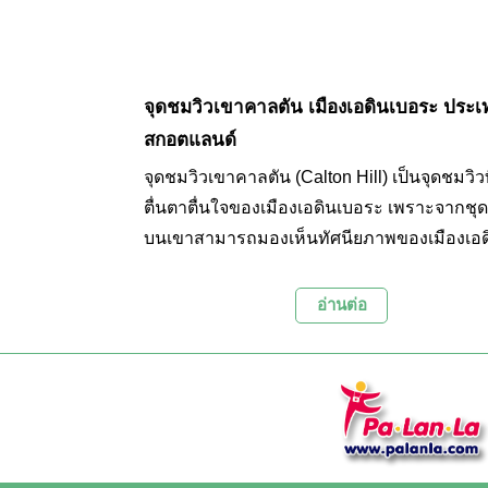
จุดชมวิวเขาคาลตัน เมืองเอดินเบอระ ประเ
สกอตแลนด์
จุดชมวิวเขาคาลตัน (Calton Hill) เป็นจุดชมวิวท
ตื่นตาตื่นใจของเมืองเอดินเบอระ เพราะจากชุ
บนเขาสามารถมองเห็นทัศนียภาพของเมืองเอด
อระได้แบบพาโนรามา ท่ามกลางอนุสรณ์สถา
ประวัติศาสตร์ที่กระจายตัวอยู่บนเขา เช่น อนุสา
อ่านต่อ
แห่งชาติสกอตแลนด์ และอนุสาวรีย์เนลสัน ที่มี
สถาปัตยกรรมอันเก่าแก่และมีเรื่องราวทาง
ประวัติศาสตร์ที่น่าสนใจ ทำให้เขาคาลตันได้ร
ขึ้นทะเบียนเป็นเมืองมรดกโลกโดยองค์การยูเ
จุดชมวิวบริเวณนี้จึงเป็นสถานที่ท่องเที่ยวที่ไม่
พลาดเป็นอย่างยิ่ง อีกทั้งยังเป็นจุดชมพระอาทิตย์