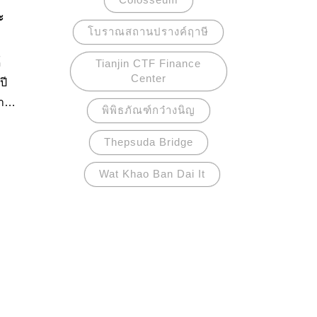
ะ
โบราณสถานปรางค์ฤาษี
์
Tianjin CTF Finance
Center
ปี
าง
พิพิธภัณฑ์กว๋างนิญ
ควร
Thepsuda Bridge
ร
Wat Khao Ban Dai It
ี่
ุก