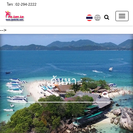
โทร : 02-294-2222
Togg
navig
-->
ค้นหา :