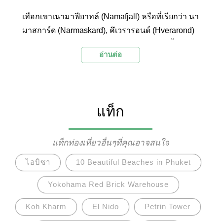
เทือกเขาเนามาฟียาทล์ (Namafjall) หรือที่เรียกว่า นา
มาสการ์ด (Narmaskard), คึเวรารอนด์ (Hverarond)
หรือ คึเวเรีย (Hverir) สูง 485 เมตรจากระดับน้ำทะเล
อ่านต่อ
เป็นเทือกเขาสีส้ม เหลือง และเต็มไปด้วยบ่อโคลน
เดือด ซึ่งมีไอน้ำร้อนจัดอยู่เบื้องล่าง เมื่อไอน้ำนั้น
เคลื่อนที่จะทำให้โคลนที่อยู่ด้านบนพุ่งกระจายขึ้นมา
คล้ายการระเบิดย่อยๆ บริเวณภูเขาไฟ ซึ่งบ่อโคลน
แท็ก
เดือดมักมีกำมะถันอยู่มาก
แท็กท่องเที่ยวอื่นๆที่คุณอาจสนใจ
ไอบิซา
10 Beautiful Beaches in Phuket
Yokohama Red Brick Warehouse
Koh Kharm
El Nido
Petrin Tower