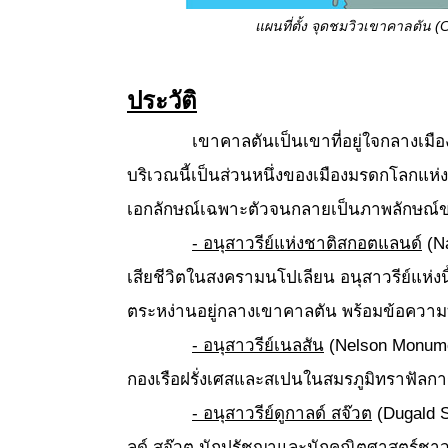
แผนที่ตั้ง จุดชมวิวเขาคาลตัน
(C
ประวัติ
เขาคาลตันเป็นเขาที่อยู่ใจกลางเมือ
บริเวณนี้เป็นส่วนหนึ่งของเมืองมรดกโลกแห่ง
เอกลักษณ์เฉพาะตัวจนกลายเป็นภาพลักษณ์ข
- อนุสาวรีย์แห่งชาติสกอตแลนด์
(Na
เสียชีวิตในสงครามนโปเลียน อนุสาวรีย์แห่งนี
ตระหง่านอยู่กลางเขาคาลตัน พร้อมข้อความท
- อนุสาวรีย์เนลสัน
(Nelson Monumen
กองเรือฝรั่งเศสและสเปนในสมรภูมิทราฟัลการ์
- อนุสาวรีย์ดูกาลด์ สจ๊วต
(Dugald St
ลด์ สจ๊วต นักปรัชญาและนักคณิตศาสตร์ชาวสกอต