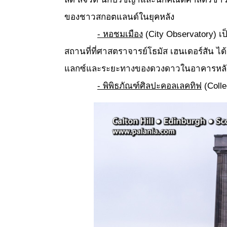
ของชาวสกอตแลนด์ในยุคหลัง
- หอชมเมือง
(City Observatory) เ
สถานที่ที่ศาสตราจารย์โธมัส เฮนเดอร์สัน ไ
แลกซ์และระยะทางของดวงดาวในอาคารหลัง
- พิพิธภัณฑ์ศิลปะคอลเลคทิฟ
(Colle