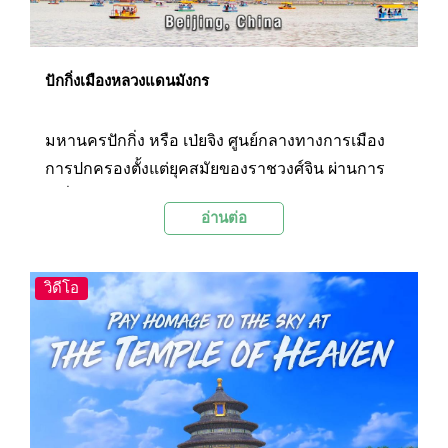
ปักกิ่งเมืองหลวงแดนมังกร
มหานครปักกิ่ง หรือ เป่ยจิง ศูนย์กลางทางการเมือง
การปกครองตั้งแต่ยุคสมัยของราชวงศ์จิน ผ่านการ
เปลี่ยนแปลงของราชวงศ์มายาวนานหลายศตวรรษ
อ่านต่อ
จนกระทั่งเดินทางมาถึงการปกครองแบบสาธารณรัฐ
ในปัจจุบัน ตลอดระยะเวลา 30 ปีที่ผ่านมา นักลงทุน
จากต่างชาติหลั่งไหลเข้ามาทำธุรกิจ ติดต่อการค้า
วิดีโอ
และการท่องเที่ยวในปักกิ่งเป็นจำนวนมาก ภาพของ
มหานครปักกิ่งในวันนี้ เรียกว่าได้รับการพัฒนาอย่าง
รวดเร็ว ผู้คนต่างก็รับอิทธิพลด้านเทคโนโลยี และ
วัฒนธรรมจากตะวันตกเข้ามามากขึ้น