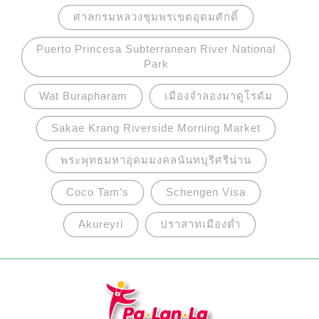
ก่อสร้างที่โดดเด่นด้านสถาปัตยกรรมการวางผัง และ
ศาลกรมหลวงชุมพรเขตอุดมศักดิ์
ด้านวัฒนธรรม ที่สืบทอดต่อกันมายาวนานกว่า
2,000 ปีของประเทศจีน
Puerto Princesa Subterranean River National
Park
Wat Burapharam
เมืองจำลองมาดูโรดัม
Sakae Krang Riverside Morning Market
พระพุทธมหาอุดมมงคลนันทบุรีศรีน่าน
Coco Tam’s
Schengen Visa
Akureyri
ปราสาทเมืองต่ำ