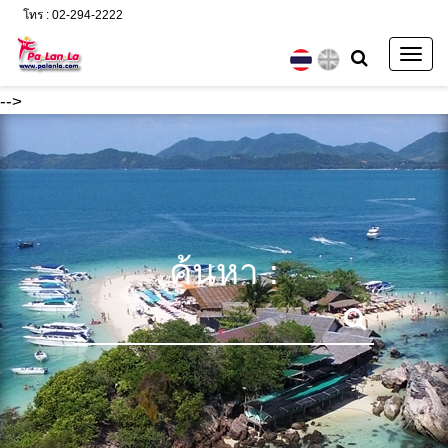
โทร : 02-294-2222
Togg
navig
-->
ค้นหา :