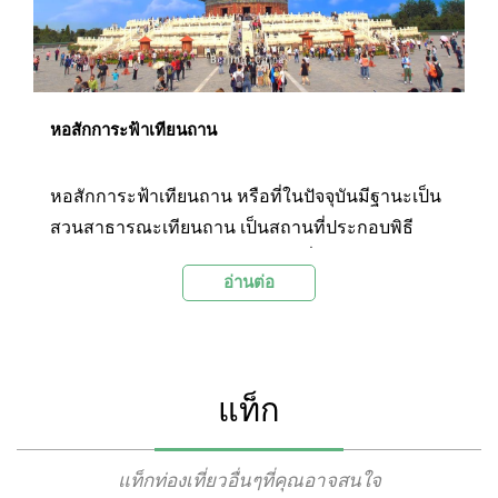
หอสักการะฟ้าเทียนถาน
หอสักการะฟ้าเทียนถาน หรือที่ในปัจจุบันมีฐานะเป็น
สวนสาธารณะเทียนถาน เป็นสถานที่ประกอบพิธี
บวงสรวงต่อสวรรค์ตามคติความเชื่อของจีนโบราณ
อ่านต่อ
โดยก่อสร้างเป็นอาคารไม้หรือที่เรียกกันว่าตำหนัก
หลังใหญ่สูงสามชั้น บนฐานหินหยกขาว และมี
ตำหนักรวมถึงบริเวณรายล้อมรวมเป็นพื้นที่กว่า
2,700,000 ตารางเมตร ทำให้หอสักการะฟ้าเทียน
แท็ก
ถานได้ชื่อว่าเป็น สถานที่เพื่อการประกอบพิธี
บวงสรวงที่ใหญ่ที่สุดในโลก และ ได้รับการยกย่อง
จาก UNESCO ให้เป็นมรดกโลกในฐานะของสิ่ง
แท็กท่องเที่ยวอื่นๆที่คุณอาจสนใจ