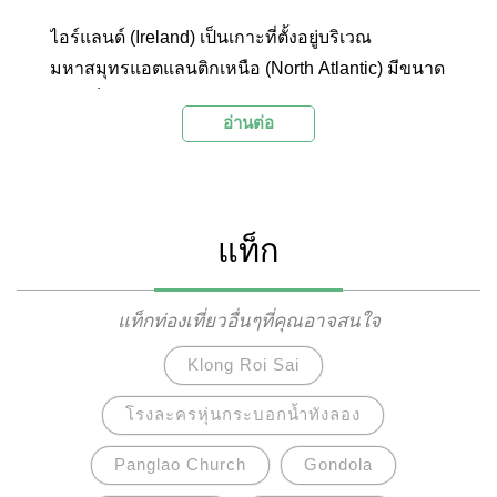
ไอร์แลนด์ (Ireland) เป็นเกาะที่ตั้งอยู่บริเวณ
มหาสมุทรแอตแลนติกเหนือ (North Atlantic) มีขนาด
ใหญ่เป็นอันดับ 3 ของยุโรป เกาะไอร์แลนด์แบ่งเขต
อ่านต่อ
การปกครองเป็น 2 ประเทศ คือ สาธารณรัฐ
ไอร์แลนด์ มีพื้นที่ 5 ใน 6 ส่วนของเกาะ เมืองหลวงคือ
ดับลิน (Dublin) และอีก 1 ส่วนของเกาะคือ ประเทศ
ไอร์แลนด์เหนือ ปกครองโดยสหราชอาณาจักร
แท็ก
(United Kingdom) เมืองหลวงคือ เบลฟาสต์ (Belfast)
ในการเดินทางมาท่องเที่ยวเกาะไอร์แลนด์ นอกจาก
จะได้สัมผัสกับวัฒนธรรมและธรรมชาติที่งดงามแล้ว
แท็กท่องเที่ยวอื่นๆที่คุณอาจสนใจ
นักท่องเที่ยวจะได้ตามรอยภาพยนตร์หรือซีรีย์ที่มีชื่อ
Klong Roi Sai
เสียงของโลก เช่น Titanic หรือ Game of Thrones
โรงละครหุ่นกระบอกน้ำทังลอง
Panglao Church
Gondola