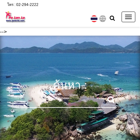
โทร : 02-294-2222
Togg
navig
-->
ค้นหา :