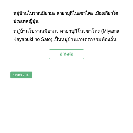
หมู่บ้านโบราณมิยามะ คายาบุกิโนะซาโตะ เมืองเกียวโต
ประเทศญี่ปุ่น
หมู่บ้านโบราณมิยามะ คายาบุกิโนะซาโตะ (Miyama
Kayabuki no Sato) เป็นหมู่บ้านเกษตรกรรมท้องถิ่น
เล็กๆ ในชนบทเมืองมิยามะ (Miyama) เกียวโต
อ่านต่อ
(Kyoto) บ้านเรือนมีลักษณะโดดเด่นเป็นเอกลักษณ์
ด้วยหลังคาทรงสูงและมุงหลังคาด้วยหญ้าคายะ
(Kaya) และมีของขึ้นชื่อคือไข่ไก่และถั่วดำ นักท่อง
บทความ
เที่ยวสามารถเดินไปรอบๆ และเพลิดเพลินกับ
บรรยากาศอันน่าทึ่งของหมู่บ้านโบราณแห่งนี้ที่มี
ฉากหลังเป็นภูเขา และสัมผัสวิถีชีวิตของคนใน
หมู่บ้านได้อย่างแท้จริง