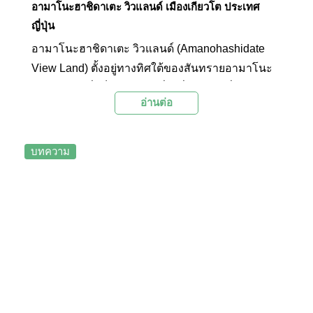
อามาโนะฮาชิดาเตะ วิวแลนด์ เมืองเกียวโต ประเทศ
ญี่ปุ่น
อามาโนะฮาชิดาเตะ วิวแลนด์ (Amanohashidate
View Land) ตั้งอยู่ทางทิศใต้ของสันทรายอามาโนะ
ฮาชิดาเตะ ซึ่งเป็นจุดชมวิวที่ได้ชื่อว่าสวยที่สุดติด 1
อ่านต่อ
ใน 3 ของญี่ปุ่นมาเป็นเวลานาน และมีประวัติศาสตร์
ยาวนานนับพันปี โดยมีชื่อปรากฏอยู่ในบทกวีโบราณ
ตั้งแต่ช่วงปี ค.ศ. 1020 ด้านบนของจุดชมวิวแห่งนี้ยัง
บทความ
มีสวนสนุกเล็กๆ อยู่ด้วย