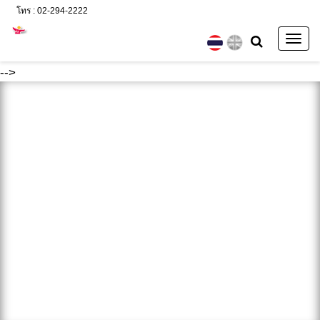
โทร : 02-294-2222
Togg
navig
-->
ค้นหา :