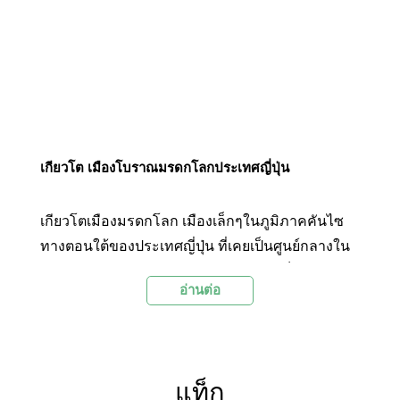
เกียวโต เมืองโบราณมรดกโลกประเทศญี่ปุ่น
เกียวโตเมืองมรดกโลก เมืองเล็กๆในภูมิภาคคันไซ
ทางตอนใต้ของประเทศญี่ปุ่น ที่เคยเป็นศูนย์กลางใน
การบริหารประเทศมาอย่างยาวนาน จนเป็นบ่อเกิด
อ่านต่อ
ของศิลปวัฒนธรรมชั้นเลิศจำนวนมาก วัดวาอาราม
กว่าร้อยแห่งถูกสร้างขึ้นจากความศรัทธา พร้อมด้วย
รากของศาสนาที่หยั่งลึกลงไปตามกาลเวลานับพันปี
ส่งผลให้เกียวโตกลายเป็นเมืองที่เต็มไปด้วยศาสน
แท็ก
สถานสำคัญ จนได้รับการยกย่องให้เป็นมรดกโลก