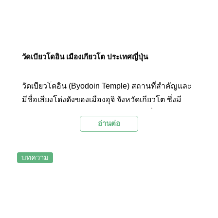
วัดเบียวโดอิน เมืองเกียวโต ประเทศญี่ปุ่น
วัดเบียวโดอิน (Byodoin Temple) สถานที่สำคัญและ
มีชื่อเสียงโด่งดังของเมืองอุจิ จังหวัดเกียวโต ซึ่งมี
วิหารปรากฏอยู่บนเหรียญ 10 เยนของญี่ปุ่น และยังได้
อ่านต่อ
รับคัดเลือกจากองค์การยูเนสโก (Unesco) ให้เป็น
หนึ่งในมรดกโลกของญี่ปุ่นด้วย
บทความ