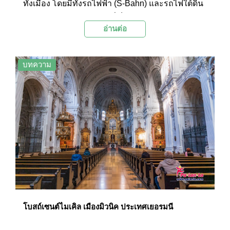
ทั้งเมือง โดยมีทั้งรถไฟฟ้า (S-Bahn) และรถไฟใต้ดิน
กสำคัญที่มีชื่อเสียงอันโด่งดัง ซึ่งนักท่องเที่ยวแทบทุก
(U-Bahn) ของบริษัท DB ที่เป็นรถไฟสายหลักของ
คนที่มาเยือนเมืองมิวนิคมักจะต้องแวะมาเที่ยวชม
อ่านต่อ
ประเทศเยอรมนี และยังมีรถราง (tram) และรถประจำ
ปราสาทแห่งนี้
ทาง (bus) ของบริษัท MVG ซึ่งเป็นบริษัทเดินรถท้อง
ถิ่นในเมืองมิวนิค
บทความ
โบสถ์เซนต์ไมเคิล เมืองมิวนิค ประเทศเยอรมนี