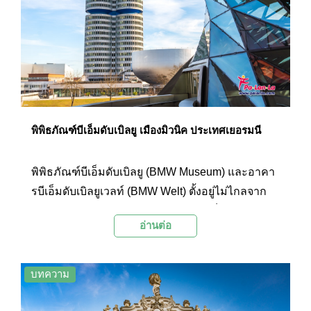
มองเห็นภาพมุมกว้างของเมืองมิวนิคอันน่าประทับใจ
และสามารถมองเห็นเทือกเขาแอลป์ที่อยู่กลออกไป
ทางทิศใต้ได้อีกด้วย ที่นี่จึงเป็นอีกหนึ่งสถานที่ที่ได้รับ
ความนิยมจากนักท่องเที่ยวเมื่อมาเยือนเมืองมิวนิค
พิพิธภัณฑ์บีเอ็มดับเบิลยู เมืองมิวนิค ประเทศเยอรมนี
พิพิธภัณฑ์บีเอ็มดับเบิลยู (BMW Museum) และอาคา
รบีเอ็มดับเบิลยูเวลท์ (BMW Welt) ตั้งอยู่ไม่ไกลจาก
โอลิมเปียปาร์ค ตัวอาคารพิพิธภัณฑ์บีเอ็มดับเบิลยู
อ่านต่อ
เป็นอาคารทรงกลมสีเงินซึ่งเรียกกันว่าพิพิธภัณฑ์ทรง
ถ้วย (the museum bowl) ส่วนอาคารบีเอ็มดับเบิลยู
เวลท์มีความโดดเด่นด้วยอาคารทรงนาฬิกาทรายที่
บทความ
ตกแต่งด้วยกระจกรูปทรงเรขาคณิต ทั้งสองอาคารอยู่
ใกล้กับสำนักงานใหญ่ของบีเอ็มดับเบิลยูกรุ๊ป จัดเป็น