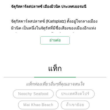
จัตุรัสคาร์ลสปลาทซ์ เมืองมิวนิค ประเทศเยอรมนี
จัตุรัสคาร์ลสปลาทซ์ (Karlsplatz) ตั้งอยู่ใจกลางเมือง
มิวนิค เป็นหนึ่งในจัตุรัสที่มีชื่อเสียงของเมืองอีกแห่ง
หนึ่ง บริเวณจัตุรัสมีลานน้ำพุที่มักใช้เป็นจุดนัดพบ
อ่านต่อ
และมีจุดแลนด์มาร์กเก่าแก่คือประตูเมืองเก่าที่มีชื่อ
ว่าประตูเมืองคาร์ลสเตอร์ (Karlstor Gate) ซึ่งเป็น
หนึ่งในสามประตูเมืองเก่าที่ยังคงหลงเหลืออยู่บริเวณ
กำแพงเมืองมิวนิคที่ถูกรื้อไปในช่วงปลายศตวรรษที่
แท็ก
18 นอกจากนี้ จัตุรัสคาร์ลสปลาทซ์ยังเป็นย่านถนน
ช้อปปิ้งที่มีชื่อเสียงที่สุดในเมือง และยังทอดยาวเชื่อม
ต่อไปยังจตุรัสมาเรียนปลาทซ์ที่เป็นศูนย์กลางการ
แท็กท่องเที่ยวอื่นๆที่คุณอาจสนใจ
ท่องเที่ยวของเมืองมิวนิคอีกด้วย ด้วยเหตุนี้จัตุรัส
Noochy Seafood
ประเทศสิงคโปร์
คาร์ลปลาทซ์จึงเป็นอีกหนึ่งสถานที่ท่องเที่ยวยอดนิยม
ของเมืองมิวนิค
Mai Khao Beach
ถ้ำเขาย้อย