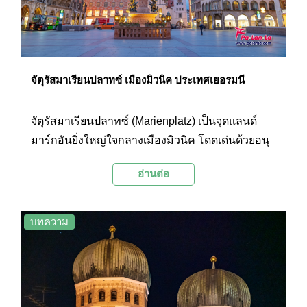
อาหารยอดนิยมในเมืองมิวนิคที่นักท่องเที่ยวควรลอง
ไปชิมสักครั้งเมื่อไปเยือนเมืองมิวนิค
จัตุรัสมาเรียนปลาทซ์ เมืองมิวนิค ประเทศเยอรมนี
จัตุรัสมาเรียนปลาทซ์ (Marienplatz) เป็นจุดแลนด์
มาร์กอันยิ่งใหญ่ใจกลางเมืองมิวนิค โดดเด่นด้วยอนุ
เสาวรีย์พระแม่มารีทองคำความสูง 11 เมตรใจกลาง
อ่านต่อ
จตุรัส และสถาปัตยกรรมโกธิกอันสวยงามและยิ่ง
ใหญ่ของศาลากลางสองหลังทางด้านเหนือและด้าน
ตะวันออก เป็นจตุรัสที่สะท้อนประวัติศาสตร์อัน
บทความ
ยาวนานของเมือง และยังเป็นศูนย์กลางทางด้านการ
ท่องเที่ยว ศาสนา และวัฒนธรรม เป็นสถานที่ที่
สมเด็จพระสันตะปาปาเคยเสด็จมาเยือนถึงสาม
พระองค์ (สมเด็จพระสันตะปาปาปีโอที่ 6 ในปีค.ศ.