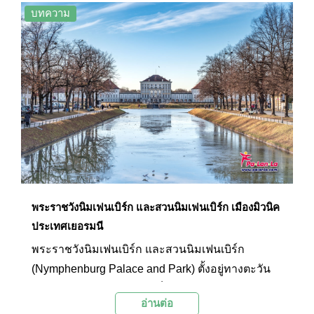
หลวงที่ใหญ่ที่สุดในประเทศเยอรมนี และเปิดให้นัก
บทความ
ท่องเที่ยวได้เข้าชมความสวยงามของสถาปัตยกรรม
เก่าแก่ ศิลปะการตกแต่งภายในอันวิจิตรบรรจง และ
ของสะสมโบราณของราชวงศ์ที่เคยครองอาณาจักร
บาวาเรีย โดยพระราชวังประกอบด้วยสนามหญ้า 10
สนาม และห้องจัดแสดงอีกจำนวน 130 ห้อง ในทุก
รายละเอียดภายในได้สะท้อนให้เห็นถึงสถาปัตยกรรม
อันเก่าแก่ และศิลปะวัฒนธรรมอันงดงามและล้ำค่า
ของอาณาจักรบาวาเรียที่ครั้งหนึ่งเคยรุ่งโรจน์มา
ก่อนในประวัติศาสตร์ของเยอรมนี ที่นี่จึงเป็นอีกหนึ่ง
แลนด์มาร์กยอดนิยมที่ไม่ควรพลาดชมเมื่อมาเยือน
พระราชวังนิมเฟนเบิร์ก และสวนนิมเฟนเบิร์ก เมืองมิวนิค
เมืองมิวนิค
ประเทศเยอรมนี
พระราชวังนิมเฟนเบิร์ก และสวนนิมเฟนเบิร์ก
(Nymphenburg Palace and Park) ตั้งอยู่ทางตะวัน
ตกของเมืองมิวนิค แต่เดิมเป็นพระราชวังฤดูร้อนของ
อ่านต่อ
ราชวงศ์บาวาเรียมาหลายศตวรรษ ภายในแบ่งเป็น 3