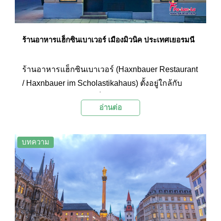
นับแสนคนจากทั่วโลก ด้วยเหตุนี้ โอเบอร์แรมเมอร์
เกาจึงเป็นอีกหนึ่งสถานที่ท่องเที่ยวใกล้กับเมืองมิวนิค
ที่ควรมาแวะชมสักครั้งเมื่อมาท่องเที่ยวในบริเวณนี้
ร้านอาหารแฮ็กซินเบาเวอร์ เมืองมิวนิค ประเทศเยอรมนี
ร้านอาหารแฮ็กซินเบาเวอร์ (Haxnbauer Restaurant
/ Haxnbauer im Scholastikahaus) ตั้งอยู่ใกล้กับ
จัตุรัสมาเรียนปลาทซ์ เป็นร้านอาหารเก่าแก่ในเขต
อ่านต่อ
เมืองเก่าที่มีอายุนับร้อยปี ปัจจุบันเป็นหนึ่งในร้าน
อาหารชื่อดังของเมืองมิวนิคที่ได้รับความนิยมจาก
ชาวมิวนิคและนักท่องเที่ยวเป็นอย่างมาก โดยอาหาร
บทความ
ขึ้นชื่อของที่นี่คือ Haxengrill เป็นขาหมูเยอรมันที่
หมักด้วยเกลือและสมุนไพรสูตรพิเศษไว้ 24 ชั่วโมง
ก่อนนำไปย่างด้วยถ่านไม้บีช ขาหมูจึงมีกลิ่นหอมที่
เป็นเอกลักษณ์และมีรสชาติอร่อยแบบกรอบนอกนุ่ม
ใน ด้วยเหตุนี้ร้านอาหารแฮ็กซินเบาเวอร์จึงเป็นร้าน