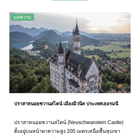
ส่วนหลักๆ ได้แก่ บริเวณพระราชวังและพิพิธภัณฑ์
(Nymphenburg Palace with Marstallmuseum)
บทความ
พิพิธภัณฑ์เครื่องลายคราม (Nymphenburg
Porcelain Museum) และบริเวณสวนของพระราชวัง
(Nymphenburg Park Pavilions) ตัวพระราชวังและ
สวนได้รับการออกแบบและตกแต่งแบบผสมผสานใน
สไตล์ฝรั่งเศสและอังกฤษ จึงได้รับการยกย่องว่าเป็น
หนึ่งในศูนย์รวมแบบอย่างงานศิลป์ที่ดีที่สุดแห่งหนึ่ง
ในยุโรป จึงเป็นอีกหนึ่งแลนด์มาร์กยอดนิยมของเมือง
มิวนิคที่นักท่องเที่ยวนิยมมาเที่ยวชม
ปราสาทนอยชวานสไตน์ เมืองมิวนิค ประเทศเยอรมนี
ปราสาทนอยชวานสไตน์ (Neuschwanstein Castle)
ตั้งอยู่บนหน้าผาความสูง 200 เมตรเหนือพื้นหุบเขา
บนเทือกเขาแอลป์ที่อยู่บริเวณตอนใต้ของประเทศ