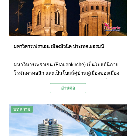
1782 สมเด็จพระสันตะปาปายอห์นปอลที่ 2 ในปีค.ศ.
1980 และสมเด็จพระสันตะปาปาเบเนดิกต์ที่ 16 ใน
ปีค.ศ. 2006) และยังเป็นสถานที่จัดตลาดคริสต์มาส
ประจำปี และเป็นที่เฉลิมฉลองวันครบรอบต่างๆ ของ
เมือง นอกจากนี้จัตุรัสมาเรียนปลาทซ์ยังเป็นสถานที่
ฉลองแชมป์ของสโมสรฟุตบอลบาเยิร์นมิวนิคอีกด้วย
มหาวิหารเฟราเอน เมืองมิวนิค ประเทศเยอรมนี
ที่นี่จึงเป็นหนึ่งในแลนด์มาร์กที่มีชื่อเสียงระดับโลก
และเป็นหนึ่งสถานที่ท่องเที่ยวยอดนิยมของเมืองมิ
มหาวิหารเฟราเอน (Frauenkirche) เป็นโบสถ์นิกาย
วนิค
โรมันคาทอลิก และเป็นโบสถ์คู่บ้านคู่เมืองของเมือง
มิวนิคและรัฐบาวาเรีย โดดเด่นด้วยหอคอยคู่ที่มีโดม
อ่านต่อ
ทรงหัวหอมอยู่ที่ด้านบน เป็นหนึ่งในแลนด์มาร์กของ
เมืองมิวนิคที่สามารถมองเห็นได้อย่างชัดเจนในย่าน
เมืองเก่า โดยเฉพาะบริเวณจัตุรัสมาเรียนปลาทซ์ที่
บทความ
เป็นศูนย์กลางการท่องเที่ยวของเมืองมิวนิค ด้านใน
มหาวิหารตกแต่งอย่างเรียบง่าย บริเวณหอคอยทิศใต้
นั้นเป็นหอชมเมืองความสูงราว 99 เมตรที่สามารถ