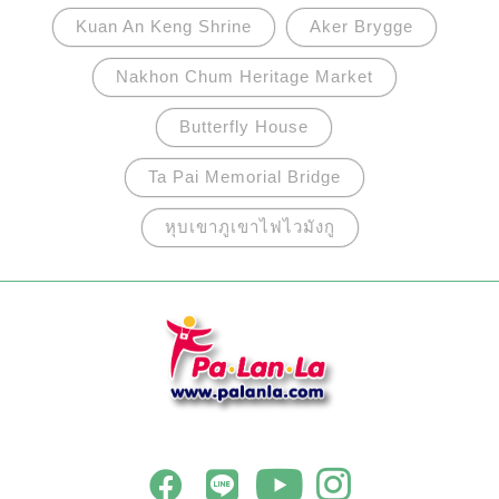
Kuan An Keng Shrine
Aker Brygge
Nakhon Chum Heritage Market
Butterfly House
Ta Pai Memorial Bridge
หุบเขาภูเขาไฟไวมังกู