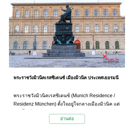
มาจากสวนของแวร์ซายน์เช่นกัน พระราชวังแห่งนี้
ยังเป็นหนึ่งในปราสาทของกษัตริย์ลุดวิกที่ 2 แห่งบา
วาเรีย (Ludwig II of Bavaria) ที่มีความสวยงามจน
กลายเป็นอีกหนึ่งแลนด์มาร์กใกล้กับปราสาทนอย
ชวานสไตน์ ซึ่งเป็นสถานที่ท่องเที่ยวยอดนิยมของนัก
ท่องเที่ยวที่มาเยือนเมืองมิวนิค
พระราชวังมิวนิคเรสซิเดนซ์ เมืองมิวนิค ประเทศเยอรมนี
พระราชวังมิวนิคเรสซิเดนซ์ (Munich Residence /
Residenz München) ตั้งใจอยู่ใจกลางเมืองมิวนิค แต่
เดิมนั้นเป็นเขตพระราชฐานของราชอาณาจักรบาวา
อ่านต่อ
เรียและรัฐสภาบาวาเรียในช่วงปีค.ศ. 1508 ถึง
ค.ศ.1918 ปัจจุบันเป็นพระราชวังเก่าและพิพิธภัณฑ์