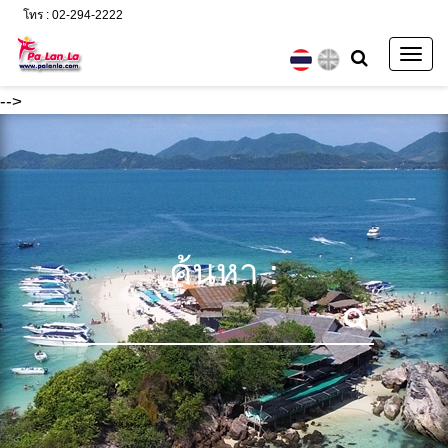
โทร : 02-294-2222
Togg
navig
-->
ค้นหา :