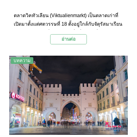
ตลาดวิคทัวเลียน (Viktualienmarkt) เป็นตลาดเก่าที่
เปิดมาตั้งแต่ศตวรรษที่ 18 ตั้งอยู่ใกล้กับจัตุรัสมาเรียน
ปลาทซ์ ปัจจุบันเป็นตลาดสดที่มีชื่อเสียงที่สุดของเมือง
อ่านต่อ
มิวนิค เพราะมีทุกอย่างให้เลือกสรร ทั้งสินค้าท้องถิ่น
และสินค้านำเข้า บนพื้นที่ราว 22,000 ตารางเมตร มี
แผงและร้านค้าประมาณร้อยกว่าร้าน โดยมีสินค้า
บทความ
วางจำหน่ายมากมาย อย่างเช่น ผัก ผลไม้ ดอกไม้
พันธุ์พืช เนื้อสัตว์ประเภทต่างๆ ไข่ เนย น้ำผึ้ง อาหาร
แปรรูป สมุนไพร เครื่องเทศ ไวน์ และชา นอกจากนี้ที่
นี่ยังสะท้อนวัฒนธรรมความเป็นอยู่ของชาวมิวนิ
คด้วยสัญลักษณ์เสาเต้นรำเก่าแก่ ที่เรียกว่า Maibaum
หรือในภาษาอังกฤษเรียกว่า Maypole ซึ่งเป็นเสาที่ใช้
ตั้งในวันที่ 1 พฤษภาคม เพื่อเต้นรำเฉลิมฉลองวัน
แรงงาน (May Day) ซึ่งเป็นประเพณีดั้งเดิมและเก่าแก่
ของประเทศแถบยุโรป