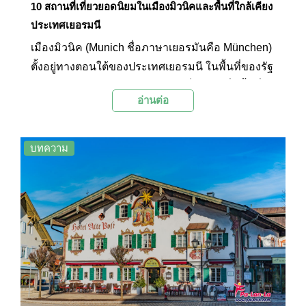
10 สถานที่เที่ยวยอดนิยมในเมืองมิวนิคและพื้นที่ใกล้เคียง
ประเทศเยอรมนี
เมืองมิวนิค (Munich ชื่อภาษาเยอรมันคือ München)
ตั้งอยู่ทางตอนใต้ของประเทศเยอรมนี ในพื้นที่ของรัฐ
บาวาเรีย (The State of Bavaria) เป็นเมืองที่มีพื้นที่
อ่านต่อ
ใหญ่เป็นอันดับที่ 3 ของประเทศเยอรมนี รองจาก
เมืองเบอร์ลิน (Berlin) และเมืองแฮมเบิร์ก (Hamburg)
ทางด้านสภาพภูมิประเทศตั้งอยู่บนพื้นที่ราบสูงตอน
บทความ
เหนือของรัฐบาวาเรีย แม่น้ำสายหลักของเมืองคือ
แม่น้ำอีซาร์ (Isar River) ทางด้านสภาพภูมิอากาศใน
ฤดูร้อนมีอากาศอบอุ่น แต่จะมีอากาศร้อนจัดในช่วง
กลางปีที่มีฝนตกหนัก และในฤดูหนาวมีอากาศหนาว
เย็น โดยจะหนาวที่สุดในช่วงเดือนธันวาคมถึง
มกราคมและมีหิมะตกในบางพื้นที่