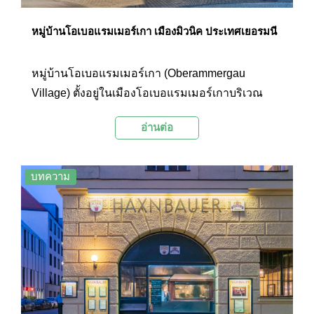
หมู่บ้านโอเบอแรมเมอร์เกา เมืองมิวนิค ประเทศเยอรมนี
หมู่บ้านโอเบอแรมเมอร์เกา (Oberammergau
Village) ตั้งอยู่ในเมืองโอเบอแรมเมอร์เกาบริเวณ
เทือกเขาแอมเมอร์เกาแอลป์ (Ammergau Alps) ห่าง
อ่านต่อ
จากเมืองมิวนิคลงมาทางใต้ประมาณ 90 กิโลเมตร
เป็นเมืองที่มีบรรยากาศทางธรรมชาติที่สวยงามของ
หุบเขา และยังเป็นหมู่บ้านที่มีเอกลักษณ์เฉพาะตัว
บทความ
ด้วยการตกแต่งผนังอาคารบ้านเรือนด้วยภาพเขียน
ทางศาสนา และวิถีชีวิตชนบท มีศิลปาชีพท้องถิ่นเป็น
งานแกะสลักไม้ที่มีความสวยงามขึ้นชื่อ และเป็น
สถานที่จัดแสดงอุปรากรระดับโลกที่ชื่อว่า The
Passion Play ซึ่งเป็นอุปรากรที่ถ่ายทอดเรื่องราวทาง
ศาสนาคริสต์ที่จะจัดขึ้นสิบปีต่อหนึ่งครั้ง โดยจะจัดขึ้น
ที่โรงละคร The Passion Play Theater ซึ่งมีผู้เข้าชม