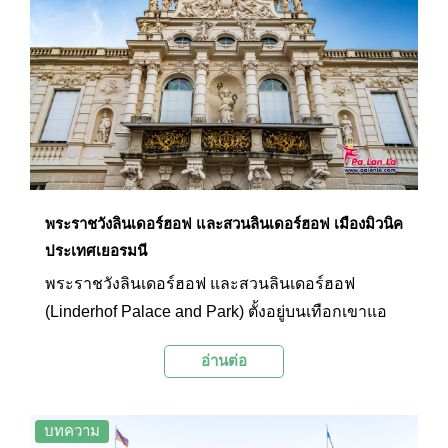
สองแลนด์มาร์กอีกแห่งหนึ่งของเมืองมิวนิคที่นักท่อง
เที่ยวและผู้ที่ชื่นชอบด้านยานยนต์ให้ความสนใจเป็น
อย่างมาก ด้านในพิพิธภัณฑ์จัดแสดงข้อมูลและยาน
ยนต์บีเอ็มดับเบิลยูในตั้งแต่ในอดีตจนถึงปัจจุบัน มีรอบ
เข้าชมที่มีบรรยายภาษาอังกฤษและภาษาเยอรมันให้
เลือกได้ตามต้องการ ผู้เข้าชมจะได้เข้าถึงข้อมูลเชิง
ลึกว่าทำไมแบรนด์บีเอ็มดับเบิลยูถึงเป็น หนึ่งใน
แบรนด์รถยนต์ชั้นนำของโลก นอกจากในส่วนของ
พระราชวังลินเดอร์ฮอฟ และสวนลินเดอร์ฮอฟ เมืองมิวนิค
พิพิธภัณฑ์แล้ว ในละแวกเดียวกันยังเป็นพื้นที่ของบีเอ็
ประเทศเยอรมนี
มดับเบิลยูสำนักงานใหญ่ (BMW Headquarter) และ
พระราชวังลินเดอร์ฮอฟ และสวนลินเดอร์ฮอฟ
ฐานการผลิต BMW Group Plant อีกด้วย ที่นี่จึงเป็น
(Linderhof Palace and Park) ตั้งอยู่บนเทือกเขาแอ
อีกหนึ่งในสถานที่ท่องเที่ยวยอดนิยมของเมืองมิวนิค
ลป์ทางตอนใต้ของรัฐบาวาเรีย (Bavaria) ไม่ไกลจาก
ที่ไม่ควรพลาดชม
อ่านต่อ
เมืองมิวนิค มีความสวยงามด้วยสถาปัตยกรรมร็อค
โคโค ซึ่งได้รับแรงบันดาลใจมาจากพระราชวังแวร์
ซายน์ในประเทศฝรั่งเศส ในส่วนของสวนก็ได้จำลอง
บทความ