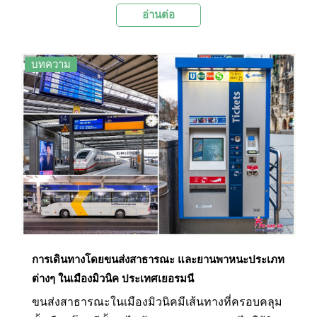
อ่านต่อ
เยอรมนีใกล้กับเมืองมิวนิค เป็นพระราชวังของ
กษัตริย์ลุดวิกที่ 2 แห่งบาวาเรีย (King Ludwig II of
Bavaria) ตัวปราสาทสร้างขึ้นด้วยสถาปัตยกรรมฟื้นฟู
บทความ
โรมาเนสก์ (Romanesque Revival architecture) ซึ่ง
มีความสวยงามโอ่อ่าอลังการในแบบสถาปัตยกรรม
ในยุคกลาง และถอดแบบความงดงามที่บรรยายไว้ใน
บทประพันธ์จากอุปรากรเรื่องอัศวินหงส์ (The Swan
Knight) ของริชาร์ด วากเนอร์ (Richard Wagner) คีต
กวีเอกชาวเยอรมันในยุคนั้น และยังเป็นคีตกวีเอกคน
โปรดของกษัตริย์ลุดวิกที่ 2 อีกด้วย ความสวยงาม
ของปราสาทแห่งนี้ยังได้สร้างแรงบันดาลใจให้กับ
วอลท์ ดิสนีย์ (Walt Disney) นำไปเป็นต้นแบบ
ปราสาทของเจ้าหญิงนิทรา (Sleeping Beauty
การเดินทางโดยขนส่งสาธารณะ และยานพาหนะประเภท
Castle) ที่ดิสนีย์แลนด์อีกด้วย ด้วยเหตุนี้ปราสาทนอย
ต่างๆ ในเมืองมิวนิค ประเทศเยอรมนี
ชวานสไตน์จึงถูกขนานนามว่าเป็นปราสาทแห่ง
ขนส่งสาธารณะในเมืองมิวนิคมีเส้นทางที่ครอบคลุม
เทพนิยายนับแต่นั้นมา ที่นี่จึงจัดเป็นอีกหนึ่งแลนด์มาร์