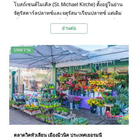
โบสถ์เซนต์ไมเคิล (St. Michael Kirche) ตั้งอยู่ในย่าน
จัตุรัสคาร์ลปลาทซ์และจตุรัสมาเรียนปลาทซ์ แต่เดิม
เป็นโบสถ์พระเยซูอิตซึ่งเป็นนิกายเก่าแก่นิกายหนึ่ง
อ่านต่อ
ของศาสนาคริสต์ ปัจจุบันเป็นโบสถ์คาทอลิค โบสถ์
เซนต์ไมเคิลเป็นโบสถ์ที่สร้างด้วยสถาปัตยกรรมเรเน
ซองที่ใหญ่ที่สุดในพื้นที่ของเทือกเขาแอลป์ตอนเหนือ
บทความ
และเป็นโบสถ์ที่มีอิทธิพลทางด้านสถาปัตยกรรมใน
สมัยนั้นในการนำไปต่อยอดสร้างโบสถ์ต่างๆ ด้วย
สถาปัตยกรรมบาโรกในพื้นที่ของเยอรมนีใต้ ภายใน
ตกแต่งอย่างสวยงาม โดดเด่นด้วยไม้กางเขนขนาด
ใหญ่ และแท่นบูชาสูง จึงเป็นอีกหนึ่งศาสนสถานที่
ควรแวะเที่ยวชมความสวยงามเมื่อไปเที่ยวเมืองมิ
วนิค
ตลาดวิคทัวเลียน เมืองมิวนิค ประเทศเยอรมนี