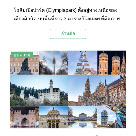
โอลิมเปียปาร์ค (Olympiapark) ตั้งอยู่ทางเหนือของ
เมืองมิวนิค บนพื้นที่ราว 3 ตารางกิโลเมตรที่มีสภาพ
เป็นเนินเขาสูงต่ำสลับกันไปซึ่งก่อให้เกิดทัศนียภาพ
อ่านต่อ
อันสวยงามของเนินเขาสีเขียวที่ลาดโค้งขึ้นลงท่ามก
ลางต้นไม้และทะเลสาบ โดดเด่นด้วยโอลิมปิกสเตเดีย
ม (Olympic Stadium) ซึ่งเป็นสนามฟุตบอลล้อมรอบ
บทความ
ด้วยอัฒจรรย์ขนาดใหญ่ที่มีหลังคาโครงเหล็กรูปทรง
คล้ายเต็นท์หลายหลัง และหอชมเมืองโอลิมปิก
ทาวเวอร์ (Olympic Tower) ซึ่งจัดเป็นอีกสองแลนด์
มาร์กที่มีชื่อเสียงของเมืองมิวนิค เพราะที่นี่เคยใช้เป็น
สถานที่จัดการแข่งขันกีฬาโอลิมปิกในปีค.ศ. 1972
มาก่อน ปัจจุบันเป็นทั้งสวนสาธารณะ ศูนย์กีฬา และ
สถานที่พักผ่อนหย่อนใจของชาวเมืองและนักท่อง
เที่ยวที่มาเยือนเมืองมิวนิค