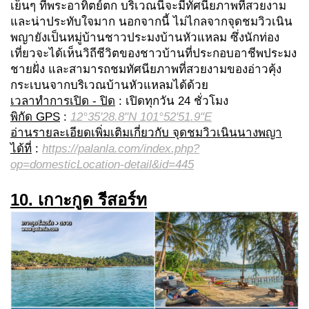
เย็นๆ ที่พระอาทิตย์ตก บริเวณนี้จะมีทัศนียภาพที่สวยงาม
และน่าประทับใจมาก นอกจากนี้ ไม่ไกลจากจุดชมวิวเนิน
พญายังเป็นหมู่บ้านชาวประมงบ้านหัวแหลม ซึ่งนักท่อง
เที่ยวจะได้เห็นวิถีชีวิตของชาวบ้านที่ประกอบอาชีพประมง
ชายฝั่ง และสามารถชมทัศนียภาพที่สวยงามของอ่าวคุ้ง
กระเบนจากบริเวณบ้านหัวแหลมได้ด้วย
เวลาทำการเปิด - ปิด
: เปิดทุกวัน 24 ชั่วโมง
พิกัด GPS
:
12°35'28.8"N 101°52'51.9"E
อ่านรายละเอียดเพิ่มเติมเกี่ยวกับ จุดชมวิวเนินนางพญา
ได้ที่
:
https://palanla.com/index.php?
op=domesticLocation-detail&id=445
10. เกาะกูด รีสอร์ท