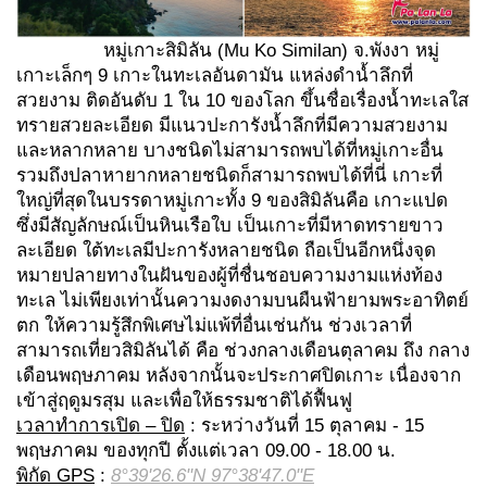
หมู่เกาะสิมิลัน (Mu Ko Similan) จ.พังงา หมู่
เกาะเล็กๆ 9 เกาะในทะเลอันดามัน แหล่งดำน้ำลึกที่
สวยงาม ติดอันดับ 1 ใน 10 ของโลก ขึ้นชื่อเรื่องน้ำทะเลใส
ทรายสวยละเอียด มีแนวปะการังน้ำลึกที่มีความสวยงาม
และหลากหลาย บางชนิดไม่สามารถพบได้ที่หมู่เกาะอื่น
รวมถึงปลาหายากหลายชนิดก็สามารถพบได้ที่นี่ เกาะที่
ใหญ่ที่สุดในบรรดาหมู่เกาะทั้ง 9 ของสิมิลันคือ เกาะแปด
ซึ่งมีสัญลักษณ์เป็นหินเรือใบ เป็นเกาะที่มีหาดทรายขาว
ละเอียด ใต้ทะเลมีปะการังหลายชนิด ถือเป็นอีกหนึ่งจุด
หมายปลายทางในฝันของผู้ที่ชื่นชอบความงามแห่งท้อง
ทะเล ไม่เพียงเท่านั้นความงดงามบนผืนฟ้ายามพระอาทิตย์
ตก ให้ความรู้สึกพิเศษไม่แพ้ที่อื่นเช่นกัน ช่วงเวลาที่
สามารถเที่ยวสิมิลันได้ คือ ช่วงกลางเดือนตุลาคม ถึง กลาง
เดือนพฤษภาคม หลังจากนั้นจะประกาศปิดเกาะ เนื่องจาก
เข้าสู่ฤดูมรสุม และเพื่อให้ธรรมชาติได้ฟื้นฟู
เวลาทำการเปิด – ปิด
: ระหว่างวันที่ 15 ตุลาคม - 15
พฤษภาคม ของทุกปี ตั้งแต่เวลา 09.00 - 18.00 น.
พิกัด GPS
:
8°39'26.6"N 97°38'47.0"E