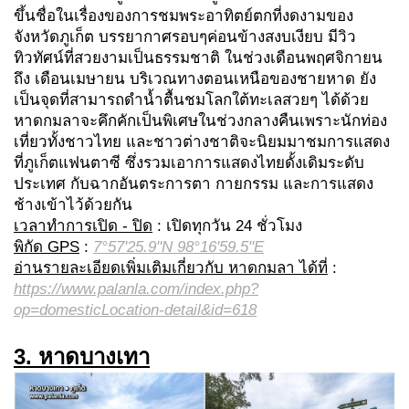
ขึ้นชื่อในเรื่องของการชมพระอาทิตย์ตกที่งดงามของ
จังหวัดภูเก็ต บรรยากาศรอบๆค่อนข้างสงบเงียบ มีวิว
ทิวทัศน์ที่สวยงามเป็นธรรมชาติ ในช่วงเดือนพฤศจิกายน
ถึง เดือนเมษายน บริเวณทางตอนเหนือของชายหาด ยัง
เป็นจุดที่สามารถดำน้ำตื้นชมโลกใต้ทะเลสวยๆ ได้ด้วย
หาดกมลาจะคึกคักเป็นพิเศษในช่วงกลางคืนเพราะนักท่อง
เที่ยวทั้งชาวไทย และชาวต่างชาติจะนิยมมาชมการแสดง
ที่ภูเก็ตแฟนตาซี ซึ่งรวมเอาการแสดงไทยดั้งเดิมระดับ
ประเทศ กับฉากอันตระการตา กายกรรม และการแสดง
ช้างเข้าไว้ด้วยกัน
เวลาทำการเปิด - ปิด
: เปิดทุกวัน 24 ชั่วโมง
พิกัด GPS
:
7°57'25.9"N 98°16'59.5"E
อ่านรายละเอียดเพิ่มเติมเกี่ยวกับ หาดกมลา ได้ที่
:
https://www.palanla.com/index.php?
op=domesticLocation-detail&id=618
3. หาดบางเทา