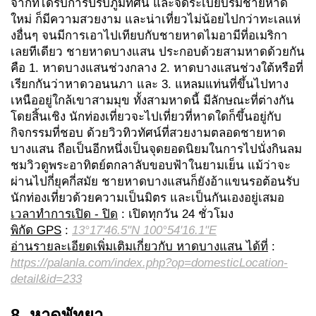
จากที่ได้รับการปรับภูมิทัศน์ และจัดระเบียบริมชายหาด
ใหม่ ก็มีความสวยงาม และน่าเที่ยวไม่น้อยไปกว่าทะเลแห่
งอื่นๆ จนมีการเอาไปเทียบกับชายหาดไมอามีที่อเมริกา
เลยทีเดียว ชายหาดบางแสน ประกอบด้วยสามหาดด้วยกัน
คือ 1. หาดบางแสนช่วงกลาง 2. หาดบางแสนช่วงใต้หรือที่
เรียกกันว่าหาดวอนนภา และ 3. แหลมแท่นที่ขึ้นไปทาง
เหนืออยู่ใกล้เขาสามมุข ทั้งสามหาดนี้ มีลักษณะที่ต่างกัน
โดยสิ้นเชิง นักท่องเที่ยวจะไปเที่ยวที่หาดใดก็ขึ้นอยู่กับ
กิจกรรมที่ชอบ ด้วยวิวทิวทัศน์ที่สวยงามตลอดชายหาด
บางแสน ถือเป็นอีกหนึ่งเป็นจุดยอดนิยมในการไปนั่งกินลม
ชมวิวดูพระอาทิตย์ตกลาลับขอบฟ้าในยามเย็น แม้ว่าจะ
ผ่านไปกี่ยุคกี่สมัย ชายหาดบางแสนก็ยังอ้าแขนรอต้อนรับ
นักท่องเที่ยวด้วยความเป็นมิตร และเป็นกันเองอยู่เสมอ
เวลาทำการเปิด - ปิด
: เปิดทุกวัน 24 ชั่วโมง
พิกัด GPS
:
13°17'46.5"N 100°54'16.1"E
อ่านรายละเอียดเพิ่มเติมเกี่ยวกับ หาดบางแสน ได้ที่
:
https://palanla.com/index.php?op=domesticLocation-
detail&id=233
8. หาดพัทยา