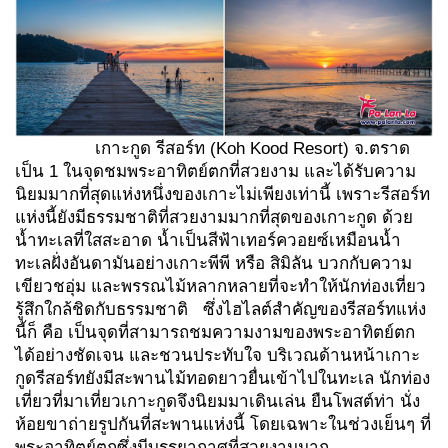
เกาะกูด รีสอร์ท (Koh Kood Resort) จ.ตราด
เป็น 1 ในจุดชมพระอาทิตย์ตกที่สวยงาม และได้รับความ
นิยมมากที่สุดแห่งหนึ่งของเกาะไม่เพียงเท่านี้ เพราะรีสอร์ท
แห่งนี้ยังมีธรรมชาติที่สวยงามมากที่สุดของเกาะกูด ด้วย
น้ำทะเลที่ใสสะอาด น้ำเป็นสีฟ้าเทอร์ควอยซ์เหมือนน้ำ
ทะเลฝั่งอันดามันอย่างเกาะพีพี หรือ สิมิลัน บวกกับความ
เขียวชอุ่ม และพรรณไม้หลากหลายที่จะทำให้นักท่องเที่ยว
รู้สึกใกล้ชิดกับธรรมชาติ ซึ่งไฮไลต์สำคัญของรีสอร์ทแห่ง
นี้ก็ คือ เป็นจุดที่สามารถชมความงามของพระอาทิตย์ตก
ได้อย่างชัดเจน และชวนประทับใจ บริเวณด้านหน้าเกาะ
กูดรีสอร์ทยังมีสะพานไม้ทอดยาวยื่นเข้าไปในทะเล นักท่อง
เที่ยวที่มาเที่ยวเกาะกูดจึงนิยมมาเดินเล่น ยืนโพสต์ท่า นั่ง
ห้อยขาถ่ายรูปกันที่สะพานแห่งนี้ โดยเฉพาะในช่วงเย็นๆ ที่
พระอาทิตย์ตกซึ่งมีบรรยากาศที่สวยงามมาก