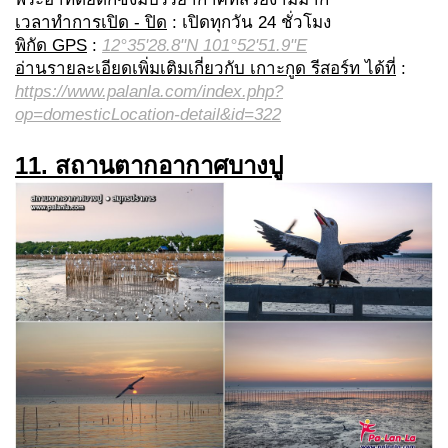
เวลาทำการเปิด - ปิด
: เปิดทุกวัน 24 ชั่วโมง
พิกัด GPS
:
12°35'28.8"N 101°52'51.9"E
อ่านรายละเอียดเพิ่มเติมเกี่ยวกับ เกาะกูด รีสอร์ท ได้ที่
:
https://www.palanla.com/index.php?
op=domesticLocation-detail&id=322
11. สถานตากอากาศบางปู