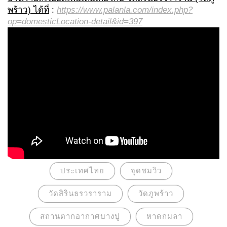
พร้าว) ได้ที่
:
https://www.palanla.com/index.php?
op=domesticLocation-detail&id=397
ประเทศไทย
จุดชมวิว
วัดสิรินธรวราราม
วัดภูพร้าว
สถานตากอากาศบางปู
หาดกมลา