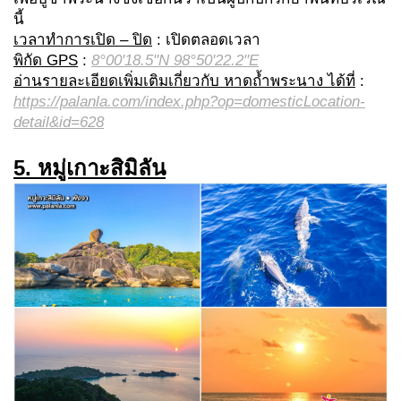
นี้
เวลาทำการเปิด – ปิด
: เปิดตลอดเวลา
พิกัด GPS
:
8°00'18.5"N 98°50'22.2"E
อ่านรายละเอียดเพิ่มเติมเกี่ยวกับ หาดถ้ำพระนาง ได้ที่
:
https://palanla.com/index.php?op=domesticLocation-
detail&id=628
5. หมู่เกาะสิมิลัน