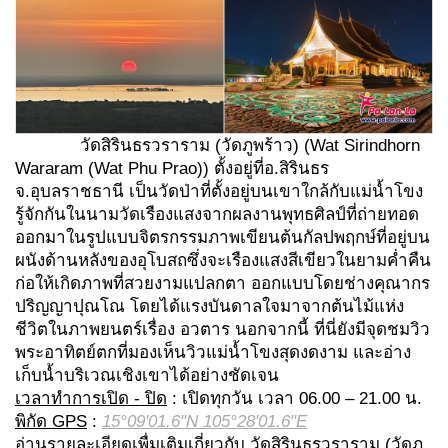
วัดสิรินธรวราราม (วัดภูพร้าว) (Wat Sirindhorn
Wararam (Wat Phu Prao)) ตั้งอยู่ที่อ.สิรินธร
จ.อุบลราชธานี เป็นวัดป่าที่ตั้งอยู่บนเขาใกล้กับแม่น้ำโขง
รู้จักกันในนามวัดเรืองแสงจากผลงานพุทธศิลป์ที่ถ่ายทอด
ออกมาในรูปแบบจิตรกรรมภาพเขียนต้นกัลปพฤกษ์ที่อยู่บน
ผนังด้านหลังของอุโบสถซึ่งจะเรืองแสงสีเขียวในยามค่ำคืน
ก่อให้เกิดภาพที่สวยงามแปลกตา ออกแบบโดยช่างคุณากร
ปริญญาปุณโณ โดยได้แรงบันดาลใจมาจากต้นไม้แห่ง
ชีวิตในภาพยนตร์เรื่อง อวตาร นอกจากนี้ ที่นี่ยังมีจุดชมวิว
พระอาทิตย์ตกที่มองเห็นวิวแม่น้ำโขงสุดงดงาม และอ่าง
เก็บน้ำบริเวณเชิงเขาได้อย่างชัดเจน
เวลาทำการเปิด - ปิด
: เปิดทุกวัน เวลา 06.00 – 21.00 น.
พิกัด GPS
:
15°09'01.6"N 105°28'01.6"E
อ่านรายละเอียดเพื่มเติมเกี่ยวกับ วัดสิรินธรวราราม (วัดภู