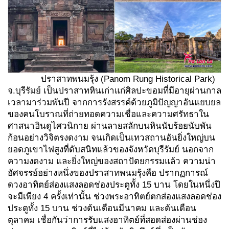
ปราสาทพนมรุ้ง (Panom Rung Historical Park)
จ.บุรีรัมย์ เป็นปราสาทหินเก่าแก่ศิลปะขอมที่มีอายุผ่านกาล
เวลามาร่วมพันปี จากการรังสรรค์ด้วยภูมิปัญญาอันแยบยล
ของคนโบราณที่ถ่ายทอดความเชื่อและความศรัทธาใน
ศาสนาฮินดูไศวนิกาย ผ่านลายสลักบนหินนับร้อยนับพัน
ก้อนอย่างวิจิตรงดงาม จนเกิดเป็นเทวสถานอันยิ่งใหญ่บน
ยอดภูเขาไฟสูงที่ดับสนิทแล้วของจังหวัดบุรีรัมย์ นอกจาก
ความงดงาม และยิ่งใหญ่ของสถาปัตยกรรมแล้ว ความน่า
อัศจรรย์อย่างหนึ่งของปราสาทพนมรุ้งคือ ปรากฏการณ์
ดวงอาทิตย์ส่องแสงลอดช่องประตูทั้ง 15 บาน โดยในหนึ่งปี
จะมีเพียง 4 ครั้งเท่านั้น ช่วงพระอาทิตย์ตกส่องแสงลอดช่อง
ประตูทั้ง 15 บาน ช่วงต้นเดือนมีนาคม และต้นเดือน
ตุลาคม เชื่อกันว่าการรับแสงอาทิตย์ที่สอดส่องผ่านช่อง