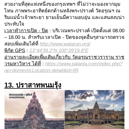
สวยงามที่สุดแห่งหนึ่งของกรุงเทพฯ ที่ไม่ว่าจะมองจากมุม
ไหน ภาพพระอาทิตย์ตกด้านหลังพระปรางค์ วัดอรุณฯ ณ
ริมแม่น้ำเจ้าพระยา ยามเย็นมีความอบอุ่น และแสนสงบน่า
ประทับใจ
เวลาทำการเปิด - ปิด
: บริเวณพระปรางค์ เปิดตั้งแต่ 08.00
– 18.00 น. สำหรับเวลาเปิด - ปิดของจุดอื่นๆสามารถตรวจ
สอบเพิ่มเติมได้ที่
http://www.watarun.org/
พิกัด GPS
:
13°44'39.2"N 100°29'19.8"E
อ่านรายละเอียดเพื่มเติมเกี่ยวกับ วัดอรุณราชวราราม ราช
วรมหาวิหาร ได้ที่
:
https://www.palanla.com/index.php?
op=domesticLocation-detail&id=85
13. ปราสาทพนมรุ้ง