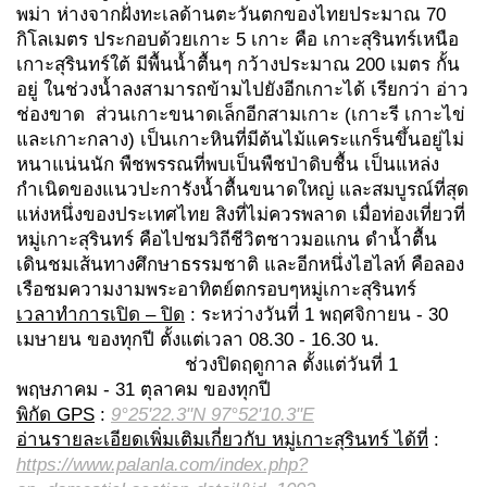
พม่า ห่างจากฝั่งทะเลด้านตะวันตกของไทยประมาณ 70
กิโลเมตร ประกอบด้วยเกาะ 5 เกาะ คือ เกาะสุรินทร์เหนือ
เกาะสุรินทร์ใต้ มีพื้นน้ำตื้นๆ กว้างประมาณ 200 เมตร กั้น
อยู่ ในช่วงน้ำลงสามารถข้ามไปยังอีกเกาะได้ เรียกว่า อ่าว
ช่องขาด ส่วนเกาะขนาดเล็กอีกสามเกาะ (เกาะรี เกาะไข่
และเกาะกลาง) เป็นเกาะหินที่มีต้นไม้แคระแกร็นขึ้นอยู่ไม่
หนาแน่นนัก พืชพรรณที่พบเป็นพืชป่าดิบชื้น เป็นแหล่ง
กำเนิดของแนวปะการังน้ำตื้นขนาดใหญ่ และสมบูรณ์ที่สุด
แห่งหนึ่งของประเทศไทย สิงที่ไม่ควรพลาด เมื่อท่องเที่ยวที่
หมู่เกาะสุรินทร์ คือไปชมวิถีชีวิตชาวมอแกน ดำน้ำตื้น
เดินชมเส้นทางศึกษาธรรมชาติ และอีกหนึ่งไฮไลท์ คือลอง
เรือชมความงามพระอาทิตย์ตกรอบๆหมู่เกาะสุรินทร์
เวลาทำการเปิด – ปิด
: ระหว่างวันที่ 1 พฤศจิกายน - 30
เมษายน ของทุกปี ตั้งแต่เวลา 08.30 - 16.30 น.
ช่วงปิดฤดูกาล ตั้งแต่วันที่ 1
พฤษภาคม - 31 ตุลาคม ของทุกปี
พิกัด GPS
:
9°25'22.3"N 97°52'10.3"E
อ่านรายละเอียดเพิ่มเติมเกี่ยวกับ หมู่เกาะสุรินทร์ ได้ที่
:
https://www.palanla.com/index.php?