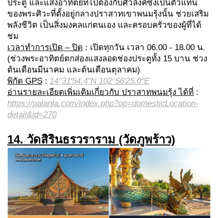
ประตู และแสงอาทิตย์ที่ไปต้องกับศิวลึงค์ซึ่งเป็นตัวแทน
ของพระศิวะที่ตั้งอยู่กลางปราสาทเขาพนมรุ้งนั้น ช่วยเสริม
พลังชีวิต เป็นสิ่งมงคลแก่ตนเอง และครอบครัวของผู้ที่ได้
ชม
เวลาทำการเปิด – ปิด
: เปิดทุกวัน เวลา 06.00 - 18.00 น.
(ช่วงพระอาทิตย์ตกส่องแสงลอดช่องประตูทั้ง 15 บาน ช่วง
ต้นเดือนมีนาคม และต้นเดือนตุลาคม)
พิกัด GPS
:
14°31'54.4"N 102°56'25.0"E
อ่านรายละเอียดเพิ่มเติมเกี่ยวกับ ปราสาทพนมรุ้ง ได้ที่
:
https://palanla.com/index.php?op=domesticLocation-
detail&id=270
14. วัดสิรินธรวราราม (วัดภูพร้าว)