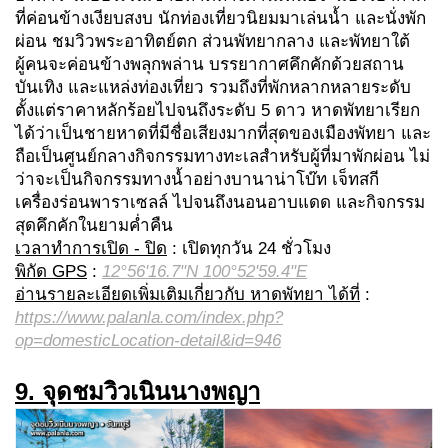
ที่ค่อนข้างเงียบสงบ นักท่องเที่ยวนิยมมาเล่นน้ำ และนั่งพัก
ผ่อน ชมวิวพระอาทิตย์ตก ส่วนพัทยากลาง และพัทยาใต้
ผู้คนจะค่อนข้างพลุกพล่าน บรรยากาศคึกคักด้วยสถาน
บันเทิง และแหล่งท่องเที่ยว รวมถึงที่พักหลากหลายระดับ
ตั้งแต่ราคาหลักร้อยไปจนถึงระดับ 5 ดาว หาดพัทยาเรียก
ได้ว่าเป็นชายหาดที่มีชื่อเสียงมากที่สุดของเมืองพัทยา และ
ถือเป็นศูนย์กลางกิจกรรมทางทะเลสำหรับผู้ที่มาพักผ่อน ไม่
ว่าจะเป็นกิจกรรมทางน้ำอย่างบานาน่าโบ๊ท เจ็ทสกี
เครื่องร่อนพาราเซลล์ ไปจนถึงนอนอาบแดด และกิจกรรม
สุดคึกคักในยามค่ำคืน
เวลาทำการเปิด - ปิด
: เปิดทุกวัน 24 ชั่วโมง
พิกัด GPS
:
12°56'16.7"N 100°52'59.4"E
อ่านรายละเอียดเพิ่มเติมเกี่ยวกับ หาดพัทยา ได้ที่
:
https://www.palanla.com/index.php?
op=domesticLocation-detail&id=946
9. จุดชมวิวเนินนางพญา