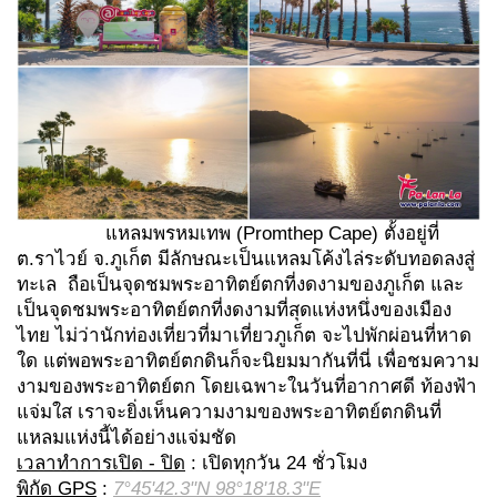
แหลมพรหมเทพ (Promthep Cape) ตั้งอยู่ที่
ต.ราไวย์ จ.ภูเก็ต มีลักษณะเป็นแหลมโค้งไล่ระดับทอดลงสู่
ทะเล ถือเป็นจุดชมพระอาทิตย์ตกที่งดงามของภูเก็ต และ
เป็นจุดชมพระอาทิตย์ตกที่งดงามที่สุดแห่งหนึ่งของเมือง
ไทย ไม่ว่านักท่องเที่ยวที่มาเที่ยวภูเก็ต จะไปพักผ่อนที่หาด
ใด แต่พอพระอาทิตย์ตกดินก็จะนิยมมากันที่นี่ เพื่อชมความ
งามของพระอาทิตย์ตก โดยเฉพาะในวันที่อากาศดี ท้องฟ้า
แจ่มใส เราจะยิ่งเห็นความงามของพระอาทิตย์ตกดินที่
แหลมแห่งนี้ได้อย่างแจ่มชัด
เวลาทำการเปิด - ปิด
: เปิดทุกวัน 24 ชั่วโมง
พิกัด GPS
:
7°45'42.3"N 98°18'18.3"E