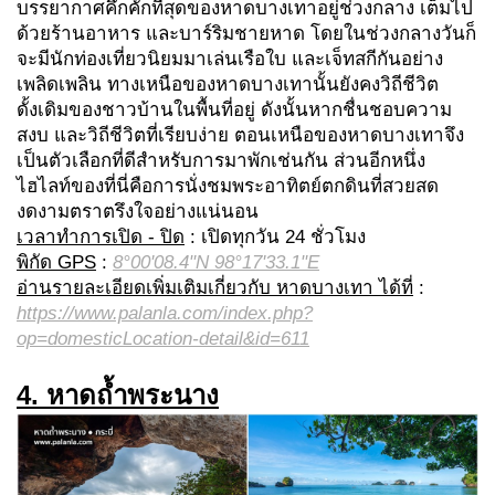
บรรยากาศคึกคักที่สุดของหาดบางเทาอยู่ช่วงกลาง เต็มไป
ด้วยร้านอาหาร และบาร์ริมชายหาด โดยในช่วงกลางวันก็
จะมีนักท่องเที่ยวนิยมมาเล่นเรือใบ และเจ็ทสกีกันอย่าง
เพลิดเพลิน ทางเหนือของหาดบางเทานั้นยังคงวิถีชีวิต
ดั้งเดิมของชาวบ้านในพื้นที่อยู่ ดังนั้นหากชื่นชอบความ
สงบ และวิถีชีวิตที่เรียบง่าย ตอนเหนือของหาดบางเทาจึง
เป็นตัวเลือกที่ดีสำหรับการมาพักเช่นกัน ส่วนอีกหนึ่ง
ไฮไลท์ของที่นี่คือการนั่งชมพระอาทิตย์ตกดินที่สวยสด
งดงามตราตรึงใจอย่างแน่นอน
เวลาทำการเปิด - ปิด
: เปิดทุกวัน 24 ชั่วโมง
พิกัด GPS
:
8°00'08.4"N 98°17'33.1"E
อ่านรายละเอียดเพิ่มเติมเกี่ยวกับ หาดบางเทา ได้ที่
:
https://www.palanla.com/index.php?
op=domesticLocation-detail&id=611
4. หาดถ้ำพระนาง