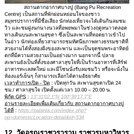
สถานตากอากาศบางปู (Bang Pu Recreation
Centre) เป็นสถานที่พักผ่อนหย่อนใจของชาว
สมุทรปราการที่มีชื่อเสียง นักท่องเที่ยวจะได้เดินกินลมชม
วิว และชมฝูงนกนางนวลที่อพยพมาในช่วงฤดูหนาวตลอด
ทางเดินบนสะพานสุขตา ซึ่งเป็นสะพานที่ทอดยาวเข้าไป
ในอ่าว นักท่องเที่ยวสามารถชมทัศนียภาพทางธรรมชาติที่
สวยงามได้ทั้งสองฝั่งของสะพาน และเป็นจุดชมพระอาทิตย์
ตกที่มีความสวยงามเป็นอย่างมาก นอกจากนี้ ปลาย
สะพานยังเป็นที่ตั้งของศาลาสุขใจที่เป็นร้านอาหารที่เสิร์ฟ
อาหารทะเลสดใหม่ และมีโซนนั่งรับลมชมวิว หรือจะนั่งใน
ห้องแอร์เย็นๆ ก็สามารถเลือกได้ตามอัธยาศัย
เวลาทำการเปิด - ปิด
: เปิดทุกวัน สะพานสุขตาเปิด 24
ชม./ ศาลาสุขใจ เปิดตั้งแต่เวลา 10.00 – 20.00 น.
พิกัด GPS
:
13°31'02.1"N 100°39'17.7"E
อ่านรายละเอียดเพื่มเติมเกี่ยวกับ สถานตากอากาศบางปู
ได้ที่
:
https://palanla.com/index.php?
op=domesticLocation-detail&id=534
12. วัดอรุณราชวราราม ราชวรมหาวิหาร