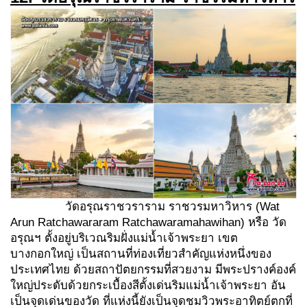
วัดอรุณราชวราราม ราชวรมหาวิหาร (Wat
Arun Ratchawararam Ratchawaramahawihan) หรือ วัด
อรุณฯ ตั้งอยู่บริเวณริมฝั่งแม่น้ำเจ้าพระยา เขต
บางกอกใหญ่ เป็นสถานที่ท่องเที่ยวสำคัญแห่งหนึ่งของ
ประเทศไทย ด้วยสถาปัตยกรรมที่สวยงาม มีพระปรางค์องค์
ใหญ่ประดับด้วยกระเบื้องสีตั้งเด่นริมแม่น้ำเจ้าพระยา อัน
เป็นจุดเด่นของวัด ที่แห่งนี้ยังเป็นจุดชมวิวพระอาทิตย์ตกที่