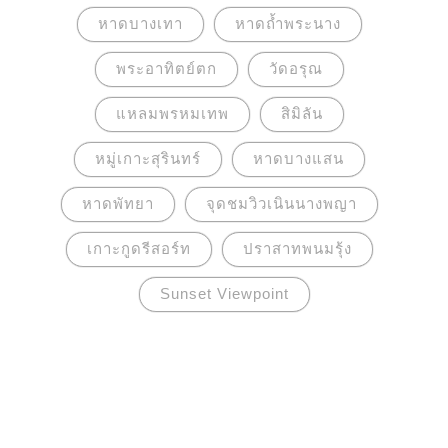
หาดบางเทา
หาดถ้ำพระนาง
พระอาทิตย์ตก
วัดอรุณ
แหลมพรหมเทพ
สิมิลัน
หมู่เกาะสุรินทร์
หาดบางแสน
หาดพัทยา
จุดชมวิวเนินนางพญา
เกาะกูดรีสอร์ท
ปราสาทพนมรุ้ง
Sunset Viewpoint