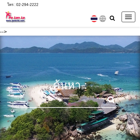
โทร : 02-294-2222
Togg
navig
-->
ค้นหา :