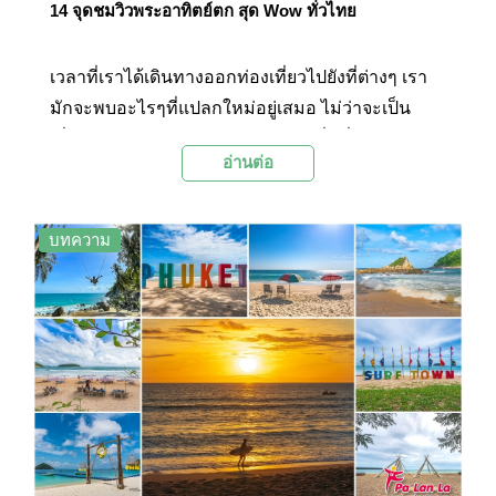
14 จุดชมวิวพระอาทิตย์ตก สุด Wow ทั่วไทย
เวลาที่เราได้เดินทางออกท่องเที่ยวไปยังที่ต่างๆ เรา
มักจะพบอะไรๆที่แปลกใหม่อยู่เสมอ ไม่ว่าจะเป็น
เพื่อนใหม่ วิถีชีวิตใหม่ๆ อาหารท้องถิ่นที่มีรสชาติเป็น
อ่านต่อ
เอกลักษณ์ แถมยังได้สัมผัสบรรยากาศ ที่ต่างจากที่
เราได้สัมผัสเป็นประจำ วันนี้ Palanla เลยจะพาไป
สัมผัสวิวพระอาทิตย์ตกดินทั่วไทย ทั้ง 14 จุด ที่เค้าว่า
บทความ
กันว่า เวลาที่พระอาทิตย์ตกในแต่ละที่นั้น มันจะเผย
ความงามออกมาไม่เหมือนกัน ล้วนแต่แสดง
เอกลักษณ์ที่ต่างกัน ทั้งแสง สี ก้อนเมฆ และทิวทัศน์ที่
เป็นฉากหลัง