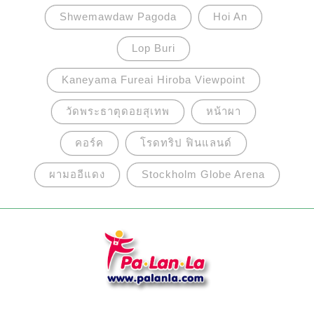
Shwemawdaw Pagoda
Hoi An
Lop Buri
Kaneyama Fureai Hiroba Viewpoint
วัดพระธาตุดอยสุเทพ
หน้าผา
คอร์ค
โรดทริป ฟินแลนด์
ผามออีแดง
Stockholm Globe Arena