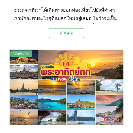
ช่วงเวลาที่เราได้เดินทางออกท่องเที่ยวไปยังที่ต่างๆ
เรามักจะพบอะไรๆที่แปลกใหม่อยู่เสมอ ไม่ว่าจะเป็น
เพื่อนใหม่ วิถีชีวิตใหม่ๆ อาหารท้องถิ่นที่มีรสชาติเป็น
อ่านต่อ
เอกลักษณ์ แถมยังได้สัมผัสบรรยากาศ ที่ต่างจากที่
เราได้สัมผัสเป็นประจำ วันนี้ Palanla เลยจะพาไป
สัมผัสวิวพระอาทิตย์ตกดินทั่วไทย ทั้ง 14 จุด ที่เค้าว่า
บทความ
กันว่า เวลาที่พระอาทิตย์ตกในแต่ละที่นั้น ล้วนแต่
แสดงเอกลักษณ์ทั้งแสง สี ก้อนเมฆ ประกอบกับมี
ทิวทัศน์ที่เป็นฉากหลัง ที่ต่างกัน จึงทำให้ความงดงาม
ที่เกิดขึ้นทรงเสน่ห์ในตัวเอง