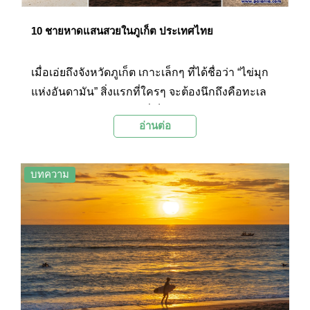
10 ชายหาดแสนสวยในภูเก็ต ประเทศไทย
เมื่อเอ่ยถึงจังหวัดภูเก็ต เกาะเล็กๆ ที่ได้ชื่อว่า “ไข่มุก
แห่งอันดามัน” สิ่งแรกที่ใครๆ จะต้องนึกถึงคือทะเล
สวยๆ กับชายหาดขาวๆ ที่เต็มไปด้วยชีวิตชีวาในตอน
อ่านต่อ
กลางวัน พระอาทิตย์ตกสวยๆ ชวนผ่อนคลายในช่วง
เย็น และบรรยากาศอันคึกคักในยามค่ำคืน ด้วยความ
ที่ภูเก็ตมีหาดสวยๆ อยู่มากมาย แต่ละแห่งก็มีเสน่ห์ที่
บทความ
แตกต่างกันไป วันนี้ Palanla จึงได้รวบรวมชายหาด
แสนสวยของภูเก็ตทั้ง 10 แห่งมาฝากกัน