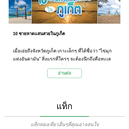
10 ชายหาดแสนสวยในภูเก็ต
เมื่อเอ่ยถึงจังหวัดภูเก็ต เกาะเล็กๆ ที่ได้ชื่อว่า “ไข่มุก
แห่งอันดามัน” สิ่งแรกที่ใครๆ จะต้องนึกถึงคือทะเล
สวยๆ กับชายหาดขาวๆ ที่เต็มไปด้วยชีวิตชีวาในตอน
อ่านต่อ
กลางวัน พระอาทิตย์ตกสวยๆ ชวนผ่อนคลายในช่วง
เย็น และบรรยากาศอันคึกคักในยามค่ำคืน ด้วยความ
ที่ภูเก็ตมีหาดสวยๆ อยู่มากมาย แต่ละแห่งก็มีเสน่ห์ที่
แตกต่างกันไป วันนี้ Palanla จึงได้รวบรวมชายหาด
แท็ก
แสนสวยของภูเก็ตทั้ง 10 แห่งมาฝากกัน
แท็กท่องเที่ยวอื่นๆที่คุณอาจสนใจ