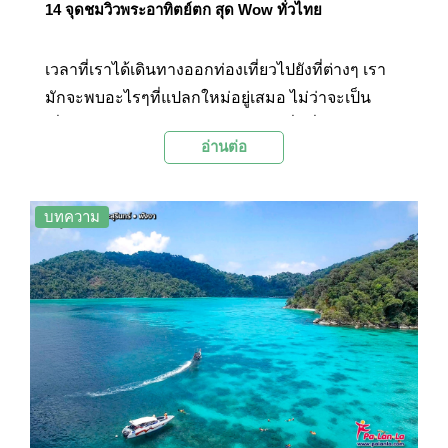
14 จุดชมวิวพระอาทิตย์ตก สุด Wow ทั่วไทย
เวลาที่เราได้เดินทางออกท่องเที่ยวไปยังที่ต่างๆ เรา
มักจะพบอะไรๆที่แปลกใหม่อยู่เสมอ ไม่ว่าจะเป็น
เพื่อนใหม่ วิถีชีวิตใหม่ๆ อาหารท้องถิ่นที่มีรสชาติเป็น
อ่านต่อ
เอกลักษณ์ แถมยังได้สัมผัสบรรยากาศ ที่ต่างจากที่
เราได้สัมผัสเป็นประจำ วันนี้ Palanla เลยจะพาไป
สัมผัสวิวพระอาทิตย์ตกดินทั่วไทย ทั้ง 14 จุด ที่เค้าว่า
บทความ
กันว่า เวลาที่พระอาทิตย์ตกในแต่ละที่นั้น มันจะเผย
ความงามออกมาไม่เหมือนกัน ล้วนแต่แสดง
เอกลักษณ์ที่ต่างกัน ทั้งแสง สี ก้อนเมฆ และทิวทัศน์ที่
เป็นฉากหลัง