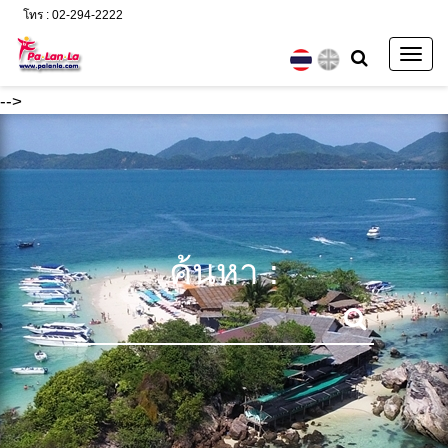
โทร : 02-294-2222
Togg
navig
-->
ค้นหา :