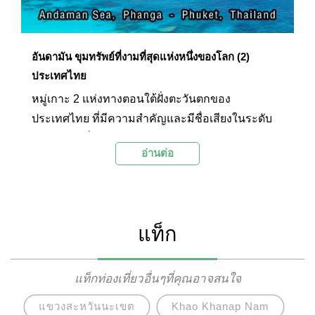
อันดามัน ขุมทรัพย์ที่งามที่สุดแห่งหนึ่งของโลก (2)
ประเทศไทย
หมู่เกาะ 2 แห่งทางตอนใต้ฝั่งตะวันตกของ
ประเทศไทย ที่มีความสำคัญและมีชื่อเสียงในระดับ
นานาชาติ นั่นคือหมู่เกาะสิมิลัน และหมู่เกาะสุรินทร์
อ่านต่อ
หมู่เกาะเหล่านี้มีอัตลักษณ์และความงามที่โดดเด่น
จนเป็นจุดหมายของนักท่องเที่ยวทั่วโลก สิมิลัน
ประกอบด้วยหมู่เกาะน้อยใหญ่จำนวน 9 เกาะ ความ
งดงามของเกาะแห่งนี้มีตั้งแต่ป่าไม้ ชายหาด และลึก
แท็ก
ลงไปถึงความอุดมสมบูรณ์ใต้ท้องทะเล ในขณะที่หมู่
เกาะสุรินทร์มีความโดดเด่นของกลุ่มชาติพันธุ์มอ
แกน ซึ่งได้กลายเป็นแม่เหล็กที่ดึงดูดผู้คนจากทุกมุม
แท็กท่องเที่ยวอื่นๆที่คุณอาจสนใจ
โลกให้มาสัมผัสวิถีชีวิตอันงดงามของกลุ่มชาวเลแบบ
แขวงสะหวันนะเขต
Khao Khanap Nam