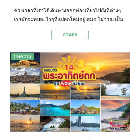
ช่วงเวลาที่เราได้เดินทางออกท่องเที่ยวไปยังที่ต่างๆ
เรามักจะพบอะไรๆที่แปลกใหม่อยู่เสมอ ไม่ว่าจะเป็น
เพื่อนใหม่ วิถีชีวิตใหม่ๆ อาหารท้องถิ่นที่มีรสชาติเป็น
อ่านต่อ
เอกลักษณ์ แถมยังได้สัมผัสบรรยากาศ ที่ต่างจากที่
เราได้สัมผัสเป็นประจำ วันนี้ Palanla เลยจะพาไป
สัมผัสวิวพระอาทิตย์ตกดินทั่วไทย ทั้ง 14 จุด ที่เค้าว่า
บทความ
กันว่า เวลาที่พระอาทิตย์ตกในแต่ละที่นั้น ล้วนแต่
แสดงเอกลักษณ์ทั้งแสง สี ก้อนเมฆ ประกอบกับมี
ทิวทัศน์ที่เป็นฉากหลัง ที่ต่างกัน จึงทำให้ความงดงาม
ที่เกิดขึ้นทรงเสน่ห์ในตัวเอง