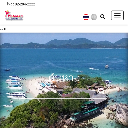
โทร : 02-294-2222
Togg
navig
-->
ค้นหา :