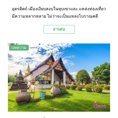
อุตรดิตถ์ เมืองเงียบสงบในหุบเขาและ แหล่งท่องเที่ยว
มีความหลากหลาย ไม่ว่าจะเป็นแหล่งโบราณคดี
ประวัติศาสตร์ ธรรมชาติ ของกิน และวิถีชีวิตแบบ
อ่านต่อ
ล้านนาโบราณ… Palanla ขอชวนออกเดินทางไป
สัมผัส 12 สถานที่เที่ยวยอดนิยมของเมืองลับแลแห่งนี้
ไปพร้อมๆ กัน
บทความ