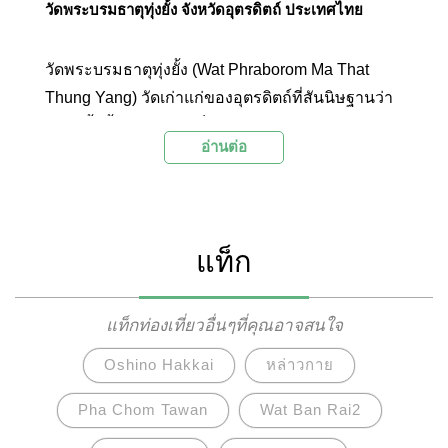
วัดพระบรมธาตุทุ่งยั้ง จังหวัดอุตรดิตถ์ ประเทศไทย
วัดพระบรมธาตุทุ่งยั้ง (Wat Phraborom Ma That
Thung Yang) วัดเก่าแก่ของอุตรดิตถ์ที่สันนิษฐานว่า
สร้างขึ้นตั้งแต่สมัยสมเด็จพระมหาธรรมราชาลิไท ผู้
อ่านต่อ
ครองเมืองสุโขทัย ภายในวัดเป็นที่ประดิษฐานเจดีย์
พระบรมธาตุ เชื่อกันว่าบรรจุพระพระบรมสารีริกธาตุ
ของพระพุทธเจ้า
แท็ก
แท็กท่องเที่ยวอื่นๆที่คุณอาจสนใจ
Oshino Hakkai
หล่าวกาย
Pha Chom Tawan
Wat Ban Rai2