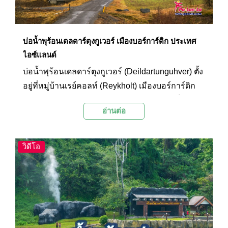
บ่อน้ำพุร้อนเดลดาร์ตุงกูเวอร์ เมืองบอร์การ์ดิก ประเทศ
ไอซ์แลนด์
บ่อน้ำพุร้อนเดลดาร์ตุงกูเวอร์ (Deildartunguhver) ตั้ง
อยู่ที่หมู่บ้านเรย์คอลท์ (Reykholt) เมืองบอร์การ์ดิก
(Borgarbyggd) ทางตะวันตกของไอซ์แลนด์ เป็น
อ่านต่อ
บ่อน้ำพุร้อนใหญ่ที่สุดในประเทศ และเป็นบ่อน้ำพุร้อน
ที่ไหลเร็วที่สุดในยุโรป อุณหภูมิน้ำสูงสุด 97 องศา
เซลเซียส นอกจากนี้ ปริมาณน้ำที่ไหลออกมาจาก
วิดีโอ
ใต้ดินยังมีมากถึง 180 ลิตรต่อวินาที