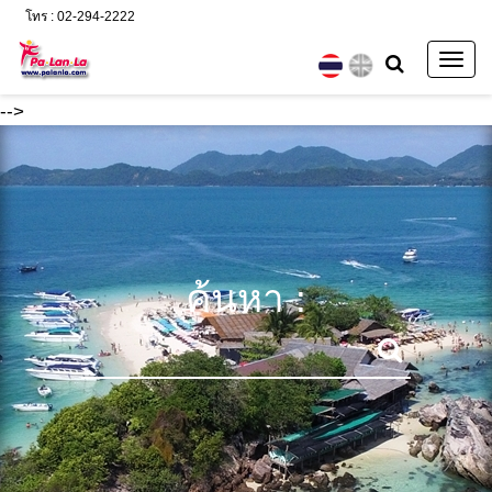
โทร : 02-294-2222
Togg
navig
-->
ค้นหา :