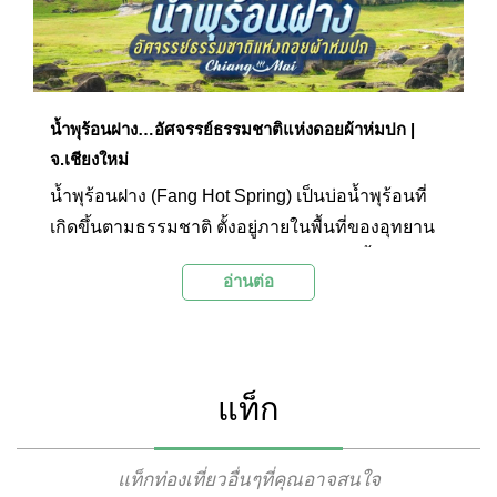
น้ำพุร้อนฝาง…อัศจรรย์ธรรมชาติแห่งดอยผ้าห่มปก |
จ.เชียงใหม่
น้ำพุร้อนฝาง (Fang Hot Spring) เป็นบ่อน้ำพุร้อนที่
เกิดขึ้นตามธรรมชาติ ตั้งอยู่ภายในพื้นที่ของอุทยาน
แห่งชาติดอยผ้าห่มปก ภายในบริเวณมีบ่อน้ำพุร้อน
อ่านต่อ
อยู่หลายบ่อและมีไอคุกรุ่นอยู่เหนือผิวน้ำ นักท่อง
เที่ยวที่มาเยือนจะได้เดินชมบ่อน้ำพุร้อนตามเส้นทาง
เดินศึกษาธรรมชาติ และมีกิจกรรมต้มไข่เพื่อพิสูจน์
ความร้อนของบ่อน้ำพุร้อน อีกทั้งยังสามารถใช้
แท็ก
บริการแช่น้ำแร่ภายในอุทยานเพื่อสุขภาพได้อีกด้วย
แท็กท่องเที่ยวอื่นๆที่คุณอาจสนใจ