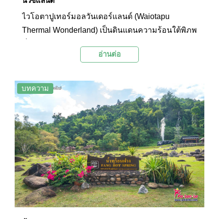
นิวซีแลนด์
ไวโอตาปูเทอร์มอลวันเดอร์แลนด์ (Waiotapu
Thermal Wonderland) เป็นดินแดนความร้อนใต้พิภพ
ที่มีสภาพแวดล้อมอันน่ามหัศจรรย์ เหมือนหลุดไปอยู่
อ่านต่อ
ในโลกยุคดึกดำบรรพ์ ไฮไลท์ของที่นี่คือพื้นที่ของ
บ่อน้ำพุร้อนขนาดใหญ่ที่มีไอพวยพุ่งขึ้นมา นักท่อง
เที่ยวจะได้เดินชมความมหัศจรรย์นี้ไปตามทางเดินที่
บทความ
ลัดเลาะไปตามลานหินภูเขาไฟกว้าง ชมการปะทุของ
น้ำพุร้อนเลดี้น็อกซ์ที่พวยพุ่งขึ้นสู่ท้องฟ้าด้วยความสูง
ราว 10-20 เมตร และชมสระโคลนสีสันสดใสที่หาชม
ได้ยากยิ่ง