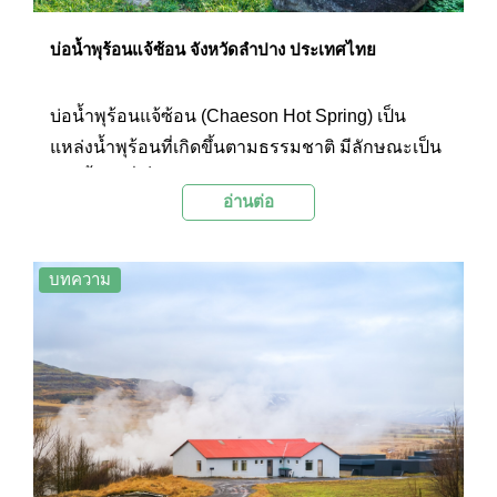
บ่อน้ำพุร้อนแจ้ซ้อน จังหวัดลำปาง ประเทศไทย
บ่อน้ำพุร้อนแจ้ซ้อน (Chaeson Hot Spring) เป็น
แหล่งน้ำพุร้อนที่เกิดขึ้นตามธรรมชาติ มีลักษณะเป็น
ธารน้ำแร่ที่เต็มไปด้วยโขดหินธรรมชาติสวยงาม
อ่านต่อ
แทรกอยู่ท่ามกลางแอ่งน้ำร้อนภายในเขตอุทยานแห่ง
ชาติแจ้ซ้อน
บทความ