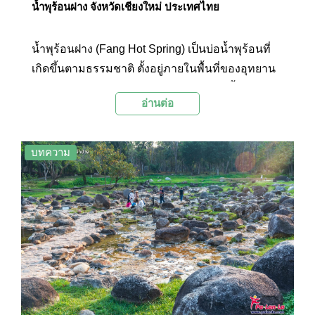
น้ำพุร้อนฝาง จังหวัดเชียงใหม่ ประเทศไทย
น้ำพุร้อนฝาง (Fang Hot Spring) เป็นบ่อน้ำพุร้อนที่
เกิดขึ้นตามธรรมชาติ ตั้งอยู่ภายในพื้นที่ของอุทยาน
แห่งชาติดอยผ้าห่มปก ภายในบริเวณมีบ่อน้ำพุร้อน
อ่านต่อ
อยู่หลายบ่อและมีไอคุกรุ่นอยู่เหนือผิวน้ำ นักท่อง
เที่ยวที่มาเยือนจะได้เดินชมบ่อน้ำพุร้อนตามเส้นทาง
เดินศึกษาธรรมชาติ และมีกิจกรรมต้มไข่เพื่อพิสูจน์
บทความ
ความร้อนของบ่อน้ำพุร้อน อีกทั้งยังสามารถใช้
บริการแช่น้ำแร่ภายในอุทยานเพื่อสุขภาพได้อีกด้วย