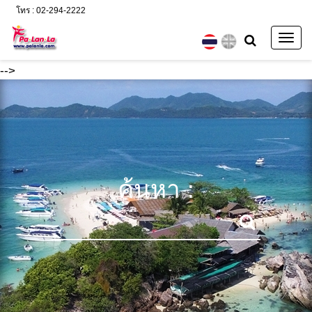
โทร : 02-294-2222
Togg
navig
-->
ค้นหา :