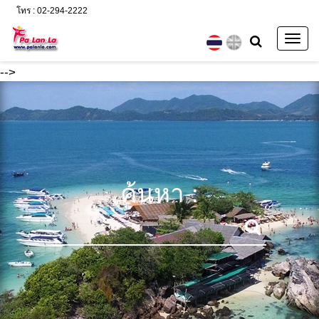
โทร : 02-294-2222
Togg
navig
-->
ค้นหา :