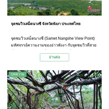
จุดชมวิวเสม็ดนางชี จังหวัดพังงา ประเทศไทย
จุดชมวิวเสม็ดนางชี (Samet Nangshe View Point)
มหัศจรรย์ความงามของอ่าวพังงา กับจุดชมวิวที่สวย
ที่สุดในจังหวัดพังงาที่สามารถมองเห็นทัศนียภาพ
อ่านต่อ
ของเกาะแก่ง ภูเขาหินปูนต่างๆ ในอ่าวพังงาได้อย่าง
งดงามและน่าตื่นตาตื่นใจ
บทความ