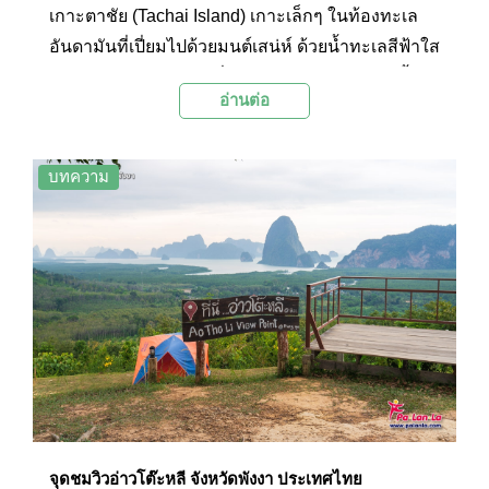
เกาะตาชัย (Tachai Island) เกาะเล็กๆ ในท้องทะเล
อันดามันที่เปี่ยมไปด้วยมนต์เสน่ห์ ด้วยน้ำทะเลสีฟ้าใส
หาดทรายขาวละเอียดที่ทอดยาวขนานไปกับผืนน้ำ มี
อ่านต่อ
จุดดำน้ำดูปะการังและยังอุดมสมบูรณ์ไปด้วยสัตว์
ทะเลนานาชนิด รวมถึงฉลามวาฬ กระเบนราหู ปู
เสฉวนยักษ์ หอยมรกต และปูไก่
บทความ
จุดชมวิวอ่าวโต๊ะหลี จังหวัดพังงา ประเทศไทย