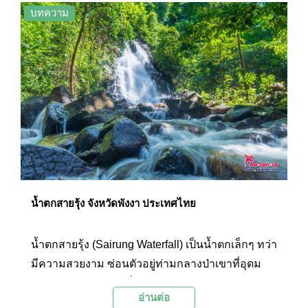
บทความ
น้ำตกสายรุ้ง จังหวัดพังงา ประเทศไทย
น้ำตกสายรุ้ง (Sairung Waterfall) เป็นน้ำตกเล็กๆ ทว่า
มีความสวยงาม ซ่อนตัวอยู่ท่ามกลางป่าเขาที่อุดม
สมบูรณ์ในอำเภอตะกั่วป่า
อ่านต่อ