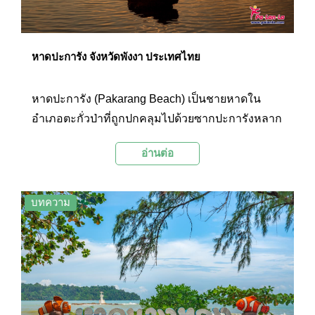
หาดปะการัง จังหวัดพังงา ประเทศไทย
หาดปะการัง (Pakarang Beach) เป็นชายหาดใน
อำเภอตะกั่วป่าที่ถูกปกคลุมไปด้วยซากปะการังหลาก
หลายชนิด มีทิวทัศน์สวยงามน่าประทับใจ และเหมาะ
อ่านต่อ
แก่การชมความงามของพระอาทิตย์ทอแสงสุดท้าย
ในช่วงเย็น
บทความ