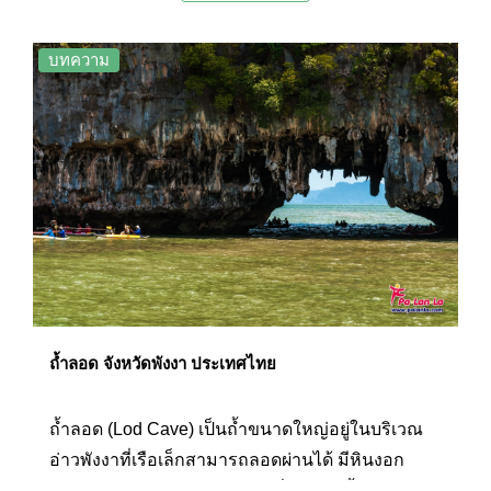
บทความ
ถ้ำลอด จังหวัดพังงา ประเทศไทย
ถ้ำลอด (Lod Cave) เป็นถ้ำขนาดใหญ่อยู่ในบริเวณ
อ่าวพังงาที่เรือเล็กสามารถลอดผ่านได้ มีหินงอก
หินย้อยบนเพดาน และเส้นทางที่จะไปยังถ้ำลอดจะ