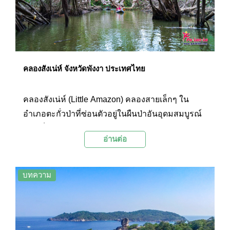
คลองสังเน่ห์ จังหวัดพังงา ประเทศไทย
คลองสังเน่ห์ (Little Amazon) คลองสายเล็กๆ ใน
อำเภอตะกั่วป่าที่ซ่อนตัวอยู่ในผืนป่าอันอุดมสมบูรณ์
และเต็มไปด้วยเสน่ห์น่าหลงใหล ด้วยพืชพรรณอัน
อ่านต่อ
หลากหลายและสัตว์ป่าที่อาศัยอยู่ริมคลองคดเคียว
แห่งนี้ จึงได้รับฉายาว่าเป็น Little Amazon
บทความ