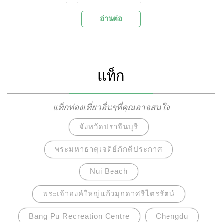
เป็นหมู่เกาะที่มีชื่อเสียงโด่งดังกระทั่งได้รับการ
อ่านต่อ
ยกย่องจากนิตยสารสกินไดวิ่งของอเมริกาว่า เป็นหมู่
เกาะที่มีความสวยงามทั้งบนบกและใต้น้ำติดอันดับ
ความงามเป็น 1 ใน 10 ของโลก คืออีกหนึ่งจุดหมาย
ปลายทางในฝันของผู้ที่ชื่นชอบความงามแห่งท้อง
แท็ก
ทะเล
แท็กท่องเที่ยวอื่นๆที่คุณอาจสนใจ
จังหวัดปราจีนบุรี
พระมหาธาตุเจดีย์ภักดีประกาศ
Nui Beach
พระเจ้าองค์ใหญ่แก้วมุกดาศรีไตรรัตน์
Bang Pu Recreation Centre
Chengdu