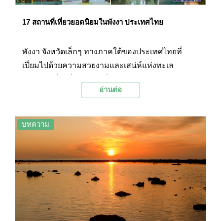
17 สถานที่เที่ยวยอดนิยมในพังงา ประเทศไทย
พังงา จังหวัดเล็กๆ ทางภาคใต้ของประเทศไทยที่
เปี่ยมไปด้วยความสวยงามและเสน่ห์แห่งทะเล
อันดามันซึ่งมีชื่อเสียงไปทั่วโลกอย่างหมู่เกาะสิมิลัน
อ่านต่อ
ยังมีสถานที่ท่องเที่ยวอีกหลายแห่งมากที่ยังรอคอยให้
นักท่องเที่ยวเดินทางไปค้นหา ไม่ว่าจะเป็นความอุดม
สมบูรณ์บนผืนแผ่นดินและโลกแห่งท้องทะเลสีคราม
บทความ
ที่น่าหลงใหล รวมถึงศิลปวัฒนธรรมที่เป็นเอกลักษณ์
ของจังหวัดแห่งนี้... ไปติดตาม 17 สถานที่ท่องเที่ยว
ยอดนิยมในพังงาที่ Palanla อยากชวนให้ไปเยือนด้วย
กัน