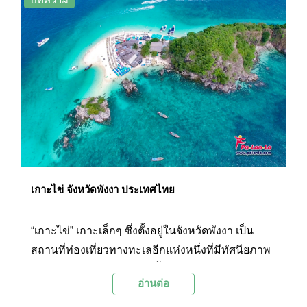
ตัวแห่งนี้จะค้นพบว่ามีหลายๆ สิ่งที่น่าสนใจและ
ตกหลุมรักได้ไม่ยาก
เกาะไข่ จังหวัดพังงา ประเทศไทย
“เกาะไข่” เกาะเล็กๆ ซึ่งตั้งอยู่ในจังหวัดพังงา เป็น
สถานที่ท่องเที่ยวทางทะเลอีกแห่งหนึ่งที่มีทัศนียภาพ
งดงาม ด้วยหาดทรายขาว น้ำทะเลใส และมีฝูงปลาสี
อ่านต่อ
สวยมากมายมาแหวกว่ายวนเวียนให้เห็นแม้น้ำตื้นๆ