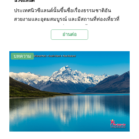
นิวซีแลนด์
ประเทศนิวซีแลนด์นั้นขึ้นชื่อเรื่องธรรมชาติอัน
สวยงามและอุดมสมบูรณ์ และมีสถานที่ท่องเที่ยวที่
น่าสนใจกระจายตัวอยู่ทั่วประเทศทั้งบนเกาะเหนือ
อ่านต่อ
และเกาะใต้ โดยจุดเด่นของเกาะเหนือคืออุทยาน
ความร้อนใต้พิภพ ส่วนจุดเด่นของเกาะใต้คือเทือก
เขาและทะเลสาบ ในบทความนี้ทาง Palanla จะพา
บทความ
ทุกท่านไปท่องเที่ยวที่เกาะใต้ ซึ่งสามารถเดินทางมา
ด้วยการต่อเครื่องบินจากสนามบินโอ๊คแลนด์ซึ่งเป็น
สนามบินหลักของประเทศนิวซีแลนด์ที่ตั้งอยู่บนเกาะ
เหนือ มาลงยังสนามบิน ควีนส์แลนด์หรือสนามบินไค
รสต์เชิร์ชบนเกาะใต้ เพื่อไปชม 10 สถานที่ท่องเที่ยว
ยอดนิยมบนเกาะใต้ที่ไม่ควรพลาดดังต่อไปนี้