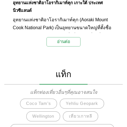
อุทยานแห่งชาติอาโอรากิเมาท์คุก เกาะใต้ ประเทศ
นิวซีแลนด์
อุทยานแห่งชาติอาโอรากิเมาท์คุก (Aoraki Mount
Cook National Park) เป็นอุทยานขนาดใหญ่ที่ตั้งชื่อ
ตามภูเขาอาโอรากิเมาท์คุกซึ่งเป็นภูเขาที่สูงที่สุดใน
อ่านต่อ
ประเทศนิวซีแลนด์ อุทยานแห่งนี้มีทิวทัศน์ทาง
ธรรมชาติที่สวยงามเป็นอย่างมาก มีเส้นทางชม
ธรรมชาติหลายเส้นที่สามารถเดินเท้าหรือขี่จักรยาน
ได้ตามความสะดวก ไฮไลท์ที่ไม่ควรพลาดเมื่อมา
แท็ก
เที่ยวยังอุทยานแห่งชาติอาโอรากิเมาท์คุกคือการชม
ธารน้ำแข็งและทุ่งหิมะอันกว้างใหญ่ และหากใคร
ต้องการพักค้างแรมเพื่อดูดาว ทางอุทยานก็มีบ้านพัก
แท็กท่องเที่ยวอื่นๆที่คุณอาจสนใจ
ไว้บริการด้วยเช่นกัน ที่นี่จึงเป็นอีกหนึ่งสถานที่ท่อง
Coco Tam’s
Yehliu Geopark
เที่ยวยอดนิยมของเกาะใต้ที่ไม่ควรพลาด
Wellington
เที่ยวเกาหลี