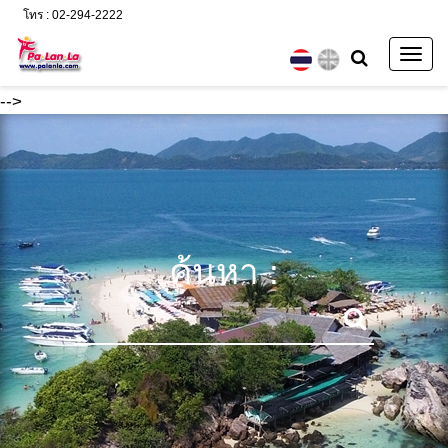
โทร : 02-294-2222
Togg
navig
-->
ค้นหา :