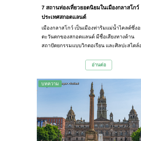
7 สถานท่องเที่ยวยอดนิยมในเมืองกลาสโกว์
ประเทศสกอตแลนด์
เมืองกลาสโกว์ เป็นเมืองท่าริมแม่น้ำไคลด์ซึ่งอ
ตะวันตกของสกอตแลนด์ มีชื่อเสียงทางด้าน
สถาปัตยกรรมแบบวิกตอเรียน และศิลปะสไตล์อ
โว ซึ่งเป็นมรดกตกทอดจากความรุ่งเรืองในศต
18-20 ของเมืองอันเนื่องมาจากการค้า และกา
อ่านต่อ
เรือ ปัจจุบัน เมืองกลาสโกว์เป็นศูนย์กลางวัฒ
แห่งชาติ และเป็นที่ตั้งของสถาบันสำคัญต่างๆ
บทความ
สถานที่ท่องเที่ยวหลายแห่งที่น่าเที่ยวชม วันนี้
Palanla จึงได้รวบรวม 7 สถานที่ท่องเที่ยวยอ
เมืองกลาสโกว์มาฝากทุกท่านกันค่ะ