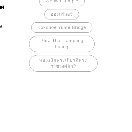
Wenwu Temple
ทศ
อองเฟลอร์
ง
Kokonoe Yume Bridge
Phra That Lampang
Luang
ือง
้า
หอเฉลิมพระเกียรติพระ
ราชวงศ์จักรี
าง
ญ
 วัน
อด
นี้