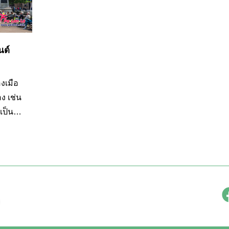
นด์
องเมือ
ง เช่น
เป็น
ป็นการ
จำเมือ
ไปด้วย
ถึงรูป
่
ถ่ายทำ
ร์
ป็น