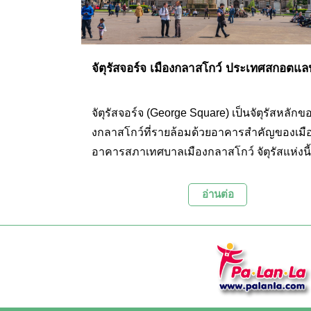
จัตุรัสจอร์จ เมืองกลาสโกว์ ประเทศสกอตแล
จัตุรัสจอร์จ (George Square) เป็นจัตุรัสหลักข
งกลาสโกว์ที่รายล้อมด้วยอาคารสำคัญของเมือ
อาคารสภาเทศบาลเมืองกลาสโกว์ จัตุรัสแห่งนี้
พื้นที่จัดกิจกรรมของเมืองตลอดทั้งปี ไม่ว่าจะเ
ชุมนุมทางการเมืองไปจนถึงงานคริสต์มาสประ
อ่านต่อ
งกลาสโกว์ ด้วยเอกลักษณ์ของจัตุรัสที่รายล้อม
อาคารที่มีความสวยงามทางสถาปัตยกรรม รวม
ปั้นและอนุสาวรีย์ของบุคคลสำคัญต่างๆ ที่ตั้งอยู
ภายในบริเวณ ที่นี่จึงถูกใช้เป็นฉากหนึ่งในการ
ทีวีซีรีย์เรื่อง Outlander ในตอนที่แฟรงก์ขอแคล
แต่งงานซึ่งเป็นฉากที่เป็นที่จดจำของแฟนซีรีย์เ