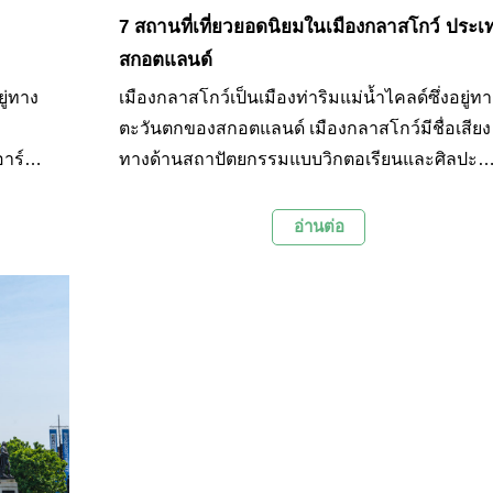
7 สถานที่เที่ยวยอดนิยมในเมืองกลาสโกว์ ประเ
สกอตแลนด์
ยู่ทาง
เมืองกลาสโกว์เป็นเมืองท่าริมแม่น้ำไคลด์ซึ่งอยู่ทา
ตะวันตกของสกอตแลนด์ เมืองกลาสโกว์มีชื่อเสียง
าร์ตนู
ทางด้านสถาปัตยกรรมแบบวิกตอเรียนและศิลปะ
วรรษที่
สไตล์อาร์ตนูโว ซึ่งเป็นมรดกตกทอดจากความรุ่งเร
รต่อ
ในศตวรรษที่ 18-20 ของเมืองอันเนื่องมาจากการค
อ่านต่อ
นธรรม
และการต่อเรือ ปัจจุบันเมืองกลาสโกว์เป็นศูนย์กล
 และ
วัฒนธรรมแห่งชาติ และเป็นที่ตั้งของสถาบันสำคั
ทาง
ต่างๆ และสถานที่ท่องเที่ยวหลายแห่งที่น่าเที่ยวชม
ดนิยมใน
นี้ทาง Palanla จึงได้รวบรวม 7 สถานที่ท่องเที่ยวย
นิยมในเมืองกลาสโกว์มาฝากทุกท่านกันในบทความ