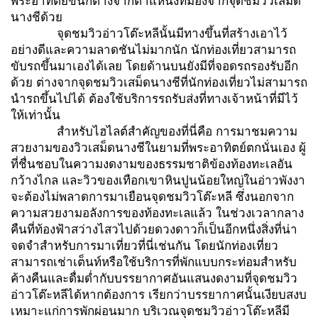
พระอาทิตย์ขึ้นก็ต่างจากตำแหน่งที่มองจากจุดชมวิวเสม็ด
นางชีด้วย
จุดชมวิวอ่าวโต๊ะหลีนั้นมีทางขึ้นที่สร้างเอาไว้
อย่างดีและความลาดชันไม่มากนัก นักท่องเที่ยวสามารถ
ขับรถขึ้นมาเองได้เลย โดยด้านบนยังมีที่จอดรถรองรับอีก
ด้วย ต่างจากจุดชมวิวเสม็ดนางชีที่นักท่องเที่ยวไม่สามารถ
นำรถขึ้นไปได้ ต้องใช้บริการรถรับส่งที่ทางเจ้าหน้าที่มีไว้
ให้เท่านั้น
สำหรับไฮไลต์สำคัญของที่นี่คือ การมาชมความ
สวยงามของวิวเสม็ดนางชีในยามที่พระอาทิตย์ตกนั่นเอง ผู้
ที่ชื่นชอบในความงดงามของธรรมชาติข้องท้องทะเลอัน
กว้างไกล และวิวของเทือกเขาหินปูนน้อยใหญ่ในอ่าวพังงา
จะต้องไม่พลาดการมาเยือนจุดชมวิวโต๊ะหลี ซึ่งนอกจาก
ความสวยงามอลังการของท้องทะเลแล้ว ในช่วงเวลากลาง
คืนที่ท้องฟ้าสว่างไสวไปด้วยดวงดาวก็เป็นอีกหนึ่งสิ่งที่น่า
จดจำสำหรับการมาเที่ยวที่นี่เช่นกัน โดยนักท่องเที่ยว
สามารถเช่าเต็นท์หรือใช้บริการที่พักแบบกระท่อมสำหรับ
ค้างคืนและดื่มด่ำกับบรรยากาศอันแสนงดงามที่จุดชมวิว
อ่าวโต๊ะหลีได้หากต้องการ เรียกว่าบรรยากาศนั้นเงียบสงบ
เหมาะแก่การพักผ่อนมาก บริเวณจุดชมวิวอ่าวโต๊ะหลีมี