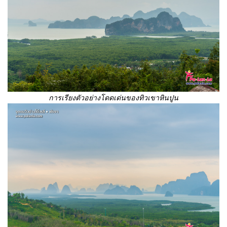
การเรียงตัวอย่างโดดเด่นของทิวเขาหินปูน