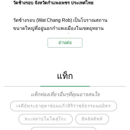
วัดช้างรอบ จังหวัดกำแพงเพชร ประเทศไทย
วัดช้างรอบ (Wat Chang Rob) เป็นโบราณสถาน
ขนาดใหญ่ที่อยู่นอกกำแพงเมืองในเขตอุทยาน
ประวัติศาสตร์กำแพงเพชร ชื่อวัดเรียกตามลักษณะ
อ่านต่อ
ปูนปั้นที่เป็นรูปช้างครึ่งตัวซึ่งประดับเรียงรายอยู่รอบ
ฐานสี่เหลี่ยมของเจดีย์ทรงลังกา ผนังวิหารของวัดผุพัง
ไปตามกาลเวลา แต่ที่ยังเด่นชัดคือโครงสร้างของ
เจดีย์ เสาวิหาร และร่องรอยของสระน้ำขนาดใหญ่ที่
แท็ก
ถูกขุดขึ้น เป็นวัดอีกแห่งหนึ่งของอุทยาน
ประวัติศาสตร์กำแพงเพชรที่มีความสำคัญและน่า
เที่ยวชม
แท็กท่องเที่ยวอื่นๆที่คุณอาจสนใจ
เจดีย์พระธาตุผาซ่อนแก้วสิริราชย์ธรรมนฤมิตร
ทะเลสาบโมโตสุโกะ
ฮัลล์สตัทท์