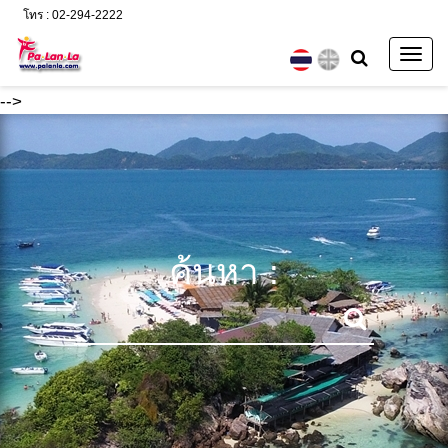
โทร : 02-294-2222
Togg
navig
-->
ค้นหา :