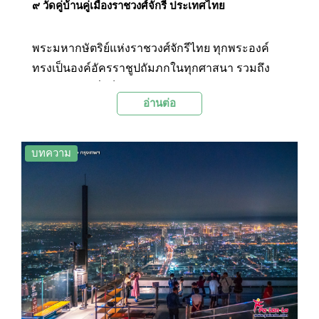
๙ วัดคู่บ้านคู่เมืองราชวงศ์จักรี ประเทศไทย
พระมหากษัตริย์แห่งราชวงศ์จักรีไทย ทุกพระองค์
ทรงเป็นองค์อัครราชูปถัมภกในทุกศาสนา รวมถึง
ศาสนาพุทธ ซึ่งเป็นศาสนาประจำชาติ จึงทรงโปรด
อ่านต่อ
ให้มีการสร้างวัดประจำพระองค์ขึ้น ตั้งแต่สมัย
รัชกาลที่ 1 เป็นต้นมา โดยบางวัดพระมหากษัตริย์
อาจไม่ได้เป็นผู้สร้าง ทว่าทรงเกี่ยวข้องกับการบูรณะ
บทความ
วัด หรือทรงรับวัดไว้ในพระอุปถัมภ์ และมีความ
ผูกพันกับวัดนั้นเป็นพิเศษ ก็ถือเป็นวัดประจำรัชกาล
เช่นเดียวกัน