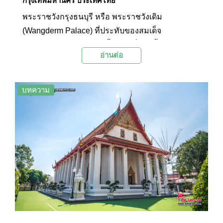
กรุงเทพมหานคร ประเทศไทย
พระราชวังกรุงธนบุรี หรือ พระราชวังเดิม
(Wangderm Palace) ที่ประทับของสมเด็จ
พระเจ้าตากสินมหาราช ตั้งอยู่ริมฝั่งแม่น้ำเจ้าพระยา
อ่านต่อ
บริเวณปากคลองบางกอกใหญ่ ภายในกองบัญชาการ
กองทัพเรือ ถนนอรุณอมรินทร์ แขวงวัดอรุณ เขต
บางกอกใหญ่ กรุงเทพมหานคร ในเขตที่เคยเป็นที่ตั้ง
บทความ
ของป้อมวิไชยเยนทร์ ที่สร้างขึ้นในสมัยสมเด็จพระ
นารายณ์มหาราช