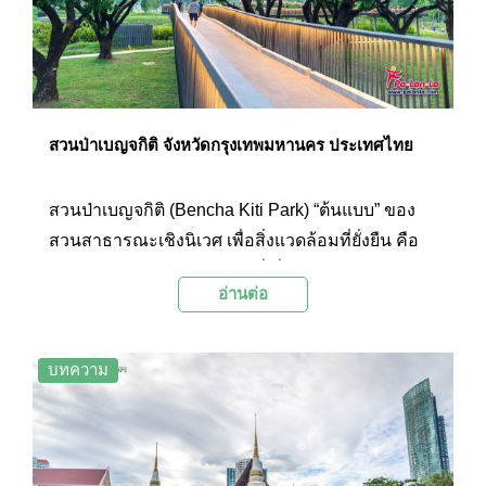
สวนป่าเบญจกิติ จังหวัดกรุงเทพมหานคร ประเทศไทย
สวนป่าเบญจกิติ (Bencha Kiti Park) “ต้นแบบ” ของ
สวนสาธารณะเชิงนิเวศ เพื่อสิ่งแวดล้อมที่ยั่งยืน คือ
สวนป่าใจกลางกรุงแห่งใหม่ที่เชื่อมต่อกับสวนเบญจกิ
อ่านต่อ
ติเดิม ถือเป็นสวนสาธารณะแห่งใหม่ที่กำลังได้รับ
ความสนใจ ด้วยภูมิทัศน์ที่โดดเด่นคือเกาะต้นไม้
กลางบึงน้ำ และมีไฮไลต์สำคัญอย่างเส้นทางเดินสกา
บทความ
ยวอล์ก ระยะทางราว 2 กิโลเมตร สำหรับชม
ธรรมชาติจากมุมสูงใจกลางกรุง