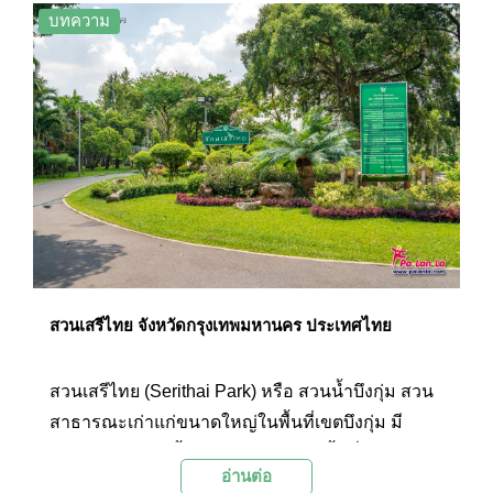
บทความ
สวนเสรีไทย จังหวัดกรุงเทพมหานคร ประเทศไทย
สวนเสรีไทย (Serithai Park) หรือ สวนน้ำบึงกุ่ม สวน
สาธารณะเก่าแก่ขนาดใหญ่ในพื้นที่เขตบึงกุ่ม มี
เอกลักษณ์คือบึงน้ำอุดมสมบูรณ์ และพื้นที่สีเขียว
อ่านต่อ
สำหรับการออกกำลังกาย พักผ่อนหย่อนหย่อนใจ