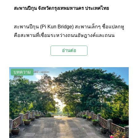
สะพานปีกุน จังหวัดกรุงเทพมหานคร ประเทศไทย
สะพานปีกุน (Pi Kun Bridge) สะพานเล็กๆ ชื่อแปลกหู
คือสะพานที่เชื่อมระหว่างถนนอัษฎางค์และถนน
ราชินี บริเวณด้านหน้าวัดราชบพิธสถิตมหาสีมาราม
อ่านต่อ
และกระทรวงมหาดไทย โดยมีอนุสาวรีย์หมูอยู่ใกล้ๆ
เชิงสะพาน แม้จะเป็นเพียงสถานที่เล็กๆ ในกรุงเทพฯ
แต่ก็เป็นจุดที่มีความสวยงามและน่าสนใจ
บทความ