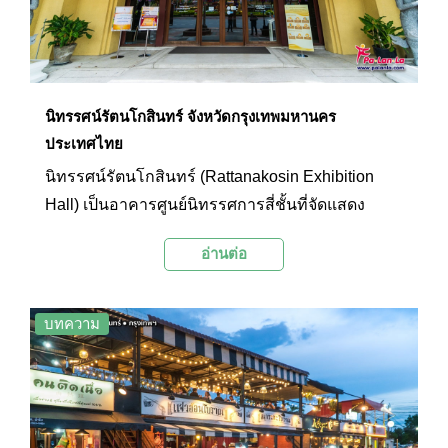
นิทรรศน์รัตนโกสินทร์ จังหวัดกรุงเทพมหานคร
ประเทศไทย
นิทรรศน์รัตนโกสินทร์ (Rattanakosin Exhibition
Hall) เป็นอาคารศูนย์นิทรรศการสี่ชั้นที่จัดแสดง
ข้อมูลความรู้ทางประวัติศาสตร์ของกรุง
อ่านต่อ
รัตนโกสินทร์ในด้านต่างๆ ตั้งแต่อดีตจนถึงปัจจุบัน
ด้วยรูปแบบที่ทันสมัย เพื่อให้ผู้ที่เข้าชมได้เข้าถึงและ
เข้าใจอย่างลึกซึ้ง ไม่ว่าจะเป็นทางด้านศิลปะ
บทความ
วัฒนธรรม สถาปัตยกรรม ความเป็นอยู่ ผังเมือง พระ
ราชพิธี และพระราชกรณียกิจต่างๆ นอกจากนี้
ภายในอาคารยังมีส่วนของห้องสมุดนิทรรศน์
รัตนโกสินทร์ โถงกิจกรรม จุดชมวิว ร้านเครื่องดื่ม