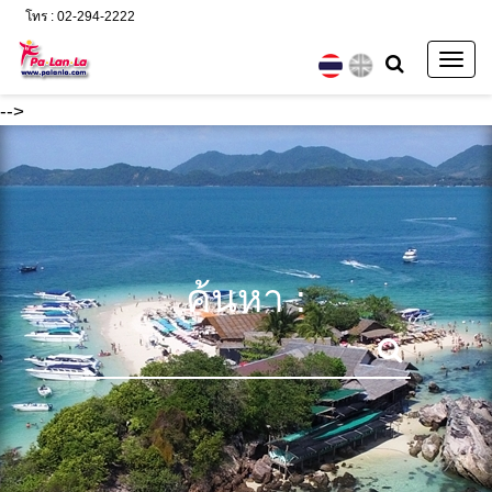
โทร : 02-294-2222
Togg
navig
-->
ค้นหา :