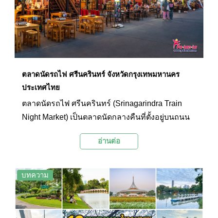
และร้านจำหน่ายสินค้าที่ระลึกอีกด้วย
ตลาดนัดรถไฟ ศรีนครินทร์ จังหวัดกรุงเทพมหานคร
ประเทศไทย
ตลาดนัดรถไฟ ศรีนครินทร์ (Srinagarindra Train
Night Market) เป็นตลาดนัดกลางคืนที่ตั้งอยู่บนถนน
ศรีนครินทร์ใกล้กับห้างซีคอนสแควร์และพาราไดซ์
อ่านต่อ
ปาร์ค ตลาดแห่งนี้มีเอกลักษณ์เฉพาะตัวจาก
บรรยากาศของตลาดสไตล์วินเทจสุดแนว ภายใน
บริเวณมีร้านค้าและร้านอาหารมากมาย และยังมีมุม
บทความ
ถ่ายรูปกับรถโบราณ อะไหล่รถคลาสสิก โกดังเก่า
และของสะสมโบราณต่างๆ อีกด้วย