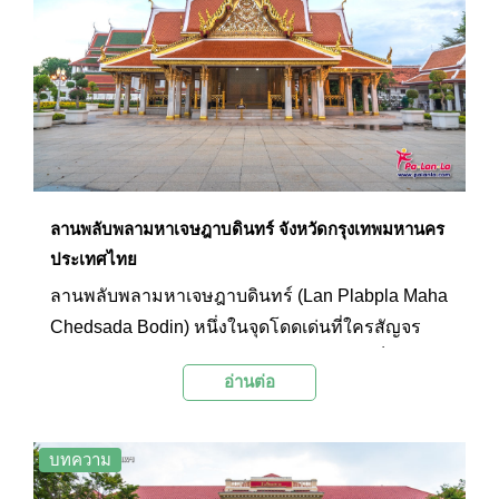
ลานพลับพลามหาเจษฎาบดินทร์ จังหวัดกรุงเทพมหานคร
ประเทศไทย
ลานพลับพลามหาเจษฎาบดินทร์ (Lan Plabpla Maha
Chedsada Bodin) หนึ่งในจุดโดดเด่นที่ใครสัญจร
ผ่านไปผ่านมาถนนราชดำเนินกลางจะต้องเห็น ด้วย
อ่านต่อ
อาคารสถาปัตยกรรมไทยตั้งตระหง่านบนลานกว้าง
ภูมิทัศน์สวยงาม พร้อมด้วยพระบรมราชานุสาวรีย์
พระบาทสมเด็จพระนั่งเกล้าเจ้าอยู่หัว รัชกาลที่ 3 โดย
บทความ
มีโลหะปราสาท วัดราชนัดดารามวรวิหารเป็นฉาก