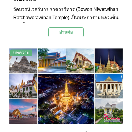
วัดบวรนิเวศวิหาร ราชวรวิหาร (Bowon Niwetwihan
Ratchaworawihan Temple) เป็นพระอารามหลวงชั้น
เอก ตั้งอยู่ริมถนนบวรนิเวศและถนนพระสุเมรุ เขต
อ่านต่อ
พระนคร จังหวัดกรุงเทพมหานคร มีความสำคัญกับ
สถาบันพระมหากษัตริย์ไทย โดยเป็นที่ประทับของ
พระมหากษัตริย์ที่เสด็จออกทรงผนวชทุกพระองค์
บทความ
รวมทั้งมีส่วนประกอบทางสถาปัตยกรรมที่มีคุณค่า
ทางประวัติศาสตร์