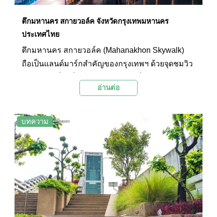
ตึกมหานคร สกายวอล์ค จังหวัดกรุงเทพมหานคร
ประเทศไทย
ตึกมหานคร สกายวอล์ค (Mahanakhon Skywalk)
ถือเป็นแลนด์มาร์กสำคัญของกรุงเทพฯ ด้วยจุดชมวิว
บนดาดฟ้าที่สูงที่สุดในประเทศไทย ซึ่งมีไฮไลต์หลัก
อ่านต่อ
คือพื้นกระจกที่ใหญ่ที่สุดในโลก บนความสูงจากชั้น
78 ที่นักท่องเที่ยวจะได้สัมผัสกับวิวสวยๆ น่าตื่นตาตื่น
ใจของเมืองหลวงประหนึ่งไร้เส้นขอบฟ้ากางกั้น
บทความ