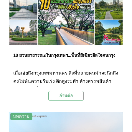
10 สวนสาธารณะในกรุงเทพฯ...พื้นที่สีเขียวฮีลใจคนกรุง
เมื่อเอ่ยถึงกรุงเทพมหานคร สิ่งที่หลายคนมักจะนึกถึง
คงไม่พ้นความรีบเร่ง ตึกสูงระฟ้า ห้างสรรพสินค้า
การจราจรที่ติดขัด และอากาศร้อน จนเกือบลืมไป
อ่านต่อ
แล้วว่าท่ามกลางภาพจำเหล่านี้ของเมืองใหญ่
“กรุงเทพฯ” ก็ยังมีพื้นที่สีเขียว บรรยากาศร่มรื่นเย็น
สบาย ให้เราสามารถหลบไปชาร์จพลังได้โดยที่ไม่
บทความ
ต้องเสียสะตุ้งสตางค์ เรียกว่าดีต่อกาย ดีต่อใจ…
Palanla ได้รวบรวม 10 สวนสาธารณะในกรุงเทพฯ