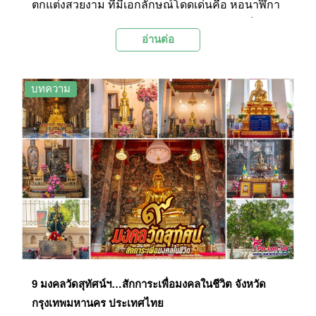
ตกแต่งสวยงาม ที่มีเอกลักษณ์โดดเด่นคือ หอนาฬิกา
นาฬิกาดอกไม้ และสะพานโค้ง โดยนอกจากเป็นสวน
อ่านต่อ
สาธารณะสำหรับพักผ่อนหย่อนใจแล้ว พื้นที่บริเวณ
ใกล้เคียงกันยังเป็นตลาดนัดขนาดใหญ่ในช่วงวัน
เสาร์ อาทิตย์อีกด้วย
บทความ
9 มงคลวัดสุทัศน์ฯ…สักการะเพื่อมงคลในชีวิต จังหวัด
กรุงเทพมหานคร ประเทศไทย