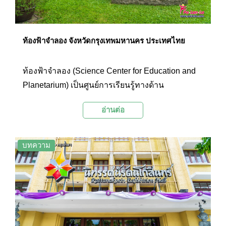
ท้องฟ้าจำลอง จังหวัดกรุงเทพมหานคร ประเทศไทย
ท้องฟ้าจำลอง (Science Center for Education and
Planetarium) เป็นศูนย์การเรียนรู้ทางด้าน
วิทยาศาสตร์และดาราศาสตร์ใจกลางเมือง ไฮไลท์
อ่านต่อ
ของท้องฟ้าจำลองคือการเข้าไปชมภาพยนตร์ในโดม
ที่จำลองบรรยากาศของท้องฟ้าและจักรวาลให้ได้
เรียนรู้กันอย่างเห็นภาพชัดเจน ไม่ว่าจะเป็นการดูดาว
บทความ
ตำแหน่งของดวงดาว กลุ่มดาว ดาวฤกษ์ และดาว
เคราะห์ต่างๆ นอกจากนี้ทางท้องฟ้าจำลองยังมีการ
ฉายภาพยนตร์เต็มโดมประจำเดือนอีกด้วย โดยช่วง
สอนดูดาวจะใช้เวลา 30 นาที และช่วงภาพยนตร์จะ
ใช้เวลา 20 นาที