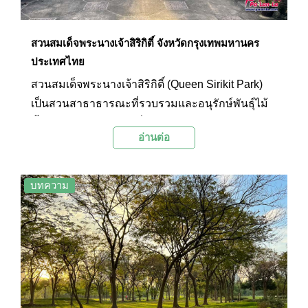
สวนสมเด็จพระนางเจ้าสิริกิติ์ จังหวัดกรุงเทพมหานคร
ประเทศไทย
สวนสมเด็จพระนางเจ้าสิริกิติ์ (Queen Sirikit Park)
เป็นสวนสาธาธารณะที่รวบรวมและอนุรักษ์พันธุ์ไม้
ทั้งในและต่างประเทศเพื่อการศึกษาและสืบทอดการ
อ่านต่อ
อนุรักษ์พันธุกรรมพืช มีการปลูกไม้แยกตามวงศ์ โดย
สวนแห่งนี้ถือเป็น “สวนพฤกษศาสตร์” ที่สมบูรณ์แห่ง
หนึ่งในประเทศไทย
บทความ