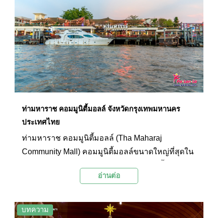
พื้นที่สีเขียวที่จะช่วยฮีลใจคนกรุงมาไว้ให้ได้ออกไป
เติมออกซิเจน และทำกิจกรรมสบายๆ จะมีที่ไหนบ้าง
นั้นไปติดตามกันได้เลย
ท่ามหาราช คอมมูนิตี้มอลล์ จังหวัดกรุงเทพมหานคร
ประเทศไทย
ท่ามหาราช คอมมูนิตี้มอลล์ (Tha Maharaj
Community Mall) คอมมูนิตี้มอลล์ขนาดใหญ่ที่สุดใน
เกาะรัตนโกสินทร์กับบรรยากาศดีๆ ริมแม่น้ำ
อ่านต่อ
เจ้าพระยา เป็นสถานที่ท่องเที่ยวอีกแห่งหนึ่งใน
กรุงเทพฯ ที่ตอบทุกโจทย์ความต้องการของทุกคน
บทความ