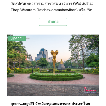
วัดสุทัศนเทพวรารามราชวรมหาวิหาร (Wat Suthat
Thep Wararam Ratchaworamahawihan) หรือ “วัด
สุทัศน์” ถือเป็น 1 ใน 6 วัดสำคัญของประเทศที่
อ่านต่อ
พระบาทสมเด็จพระพุทธยอดฟ้าจุฬาโลกมหาราช
รัชกาลที่ 1 โปรดเกล้าฯ ให้สร้างขึ้นในปีพ.ศ. 2350
บริเวณใจกลางเกาะรัตนโกสินทร์ใกล้กับเสาชิงช้า
บทความ
ถนนบำรุงเมือง เขตพระนคร กรุงเทพมหานคร เดิมที
พระราชทานนามว่า “วัดมหาสุทธาวาส” โดยมีพระ
ราชประสงค์จะสร้างให้เป็นศูนย์กลางพระนคร และ
สร้างพระวิหารให้มีขนาดใหญ่เท่ากับพระวิหารวัด
พนัญเชิง ต่อมาในสมัยรัชกาลที่ 3 ทรงสร้างพระ
วิหารต่อจนเสร็จพร้อมกับสร้างพระอุโบสถและหล่อ
พระประธานขึ้นใหม่ พระราชทานนามวัดเป็น วัดสุ
ทัศนเทพวราราม จากเดิมที่เรียกกันว่า “วัดพระโต”
จนถึงสมัยรัชกาลที่ 4 ทรงถวายพระนาม พระโต ซึ่ง
เป็นพระประธานในวิหารว่า “พระพุทธศรีศากยมุนี”
อุทยานเบญจสิริ จังหวัดกรุงเทพมหานคร ประเทศไทย