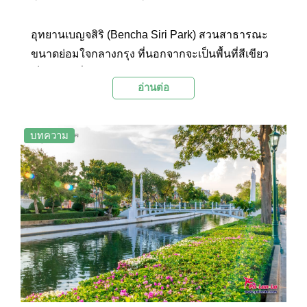
และพระประธานในพระอุโบสถว่า “พระพุทธะตรีโลก
เชษฐ์”
อุทยานเบญจสิริ (Bencha Siri Park) สวนสาธารณะ
ขนาดย่อมใจกลางกรุง ที่นอกจากจะเป็นพื้นที่สีเขียว
เป็นสถานที่พักผ่อนหย่อนใจบนถนนสุขุมวิทแล้ว สวน
อ่านต่อ
เล็กๆ แห่งนี้ยังมีแนวคิดหลักที่โดดเด่นและแตกต่าง
จากสวนสาธารณะแห่งอื่นๆ คือเป็น “สวน
ประติมากรรม” ใจกลางเมือง
บทความ