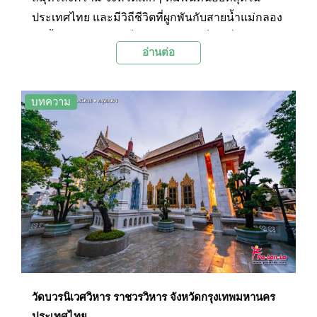
ประเทศไทย และมีวิถีชีวิตที่ผูกพันกับสายน้ำแม่กลอง
มาตั้งแต่อดีต แม้จะเป็นเพียงจังหวัดเล็กๆ ที่ประกอบ
อ่านต่อ
ด้วย 3 อำเภอเท่านั้น ได้แก่ อำเภอเมือง อำเภอ
อัมพวา และอำเภอบางคนที ทว่าสมุทรสงครามก็มี
สถานที่ท่องเที่ยวหลากหลายและน่าสนใจ ไม่ว่าจะ
บทความ
เป็นตลาดบก ตลาดน้ำ วัดวาอาราม พิพิธภัณฑ์ หรือที่
เที่ยวป่าชายเลน ที่ยังรอต้อนรับนักท่องเที่ยวให้ได้เดิน
ทางไปรู้จักและสัมผัสจังหวัดเล็กๆ ที่อยู่ไม่ไกลจาก
กรุงเทพฯ แห่งนี้ด้วยตัวเอง
วัดบวรนิเวศวิหาร ราชวรวิหาร จังหวัดกรุงเทพมหานคร
ประเทศไทย