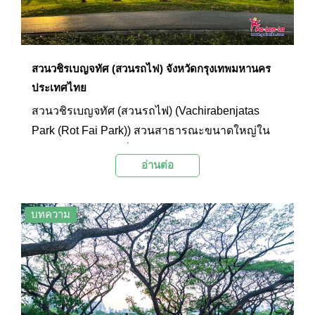
สวนวชิรเบญจทัศ (สวนรถไฟ) จังหวัดกรุงเทพมหานคร
ประเทศไทย
สวนวชิรเบญจทัศ (สวนรถไฟ) (Vachirabenjatas
Park (Rot Fai Park)) สวนสาธารณะขนาดใหญ่ใน
กรุงเทพฯ คือสถานที่โปรดของใครหลายๆ คน เพราะ
อ่านต่อ
นอกจากพื้นที่สีเขียวที่มีไว้ให้ได้พักผ่อนหย่อนใจแล้ว
ที่นี่ยังมีกิจกรรมให้ได้เลือกทำมากมาย ไม่ว่าจะมาใช้
เวลาแบบครอบครัว เพื่อนฝูง หรือมาออกกำลังคน
บทความ
เดียว สวนแห่งนี้ก็ตอบโจทย์สำหรับทุกคน