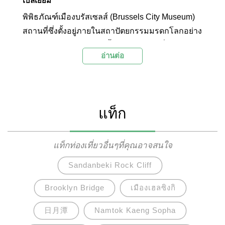
เบลเยียม
พิพิธภัณฑ์เมืองบรัสเซลส์ (Brussels City Museum)
สถานที่ซึ่งตั้งอยู่ภายในสถาปัตยกรรมมรดกโลกอย่าง
อาคารแมซง ดูว์ รัว แห่งนี้ คือพิพิธภัณฑ์ที่ถ่ายทอด
อ่านต่อ
เรื่องราวทางประวัติศาสตร์ของเมืองบรัสเซลส์ผ่าน
มรดกทางวัฒนธรรมกว่า 7,000 ชิ้น ทั้งงาน
ประติมากรรม, ภาพวาด, สิ่งทอ, เครื่องแต่งกาย ฯลฯ
ที่จะช่วยให้นักท่องเที่ยวเห็นภาพความยิ่งใหญ่ และ
แท็ก
เสน่ห์ชวนหลงใหลของเมืองได้แบบชัดเจน
แท็กท่องเที่ยวอื่นๆที่คุณอาจสนใจ
Sandanbeki Rock Cliff
Brooklyn Bridge
เมืองเฮลซิงกิ
日月潭
Namtok Kaeng Sopha