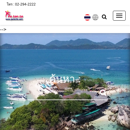
โทร : 02-294-2222
Togg
navig
-->
ค้นหา :