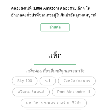
คลองสังเน่ห์ (Little Amazon) คลองสายเล็กๆ ใน
อำเภอตะกั่วป่าที่ซ่อนตัวอยู่ในผืนป่าอันอุดมสมบูรณ์
และเต็มไปด้วยเสน่ห์น่าหลงใหล ด้วยพืชพรรณอัน
อ่านต่อ
หลากหลายและสัตว์ป่าที่อาศัยอยู่ริมคลองคดเคียว
แห่งนี้ จึงได้รับฉายาว่าเป็น Little Amazon
แท็ก
แท็กท่องเที่ยวอื่นๆที่คุณอาจสนใจ
Sky 100
ร.1
จังหวัดสกลนคร
สวิตเซอร์แลนด์
Pont Alexandre-III
มหาวิหาร ซาเคร-เกอร์ บาซิลิก้า