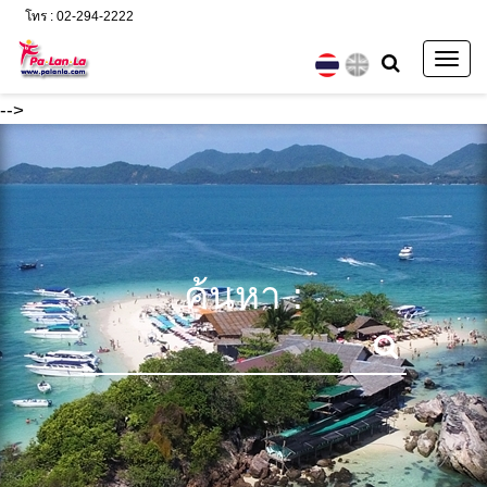
โทร : 02-294-2222
Togg
navig
-->
ค้นหา :