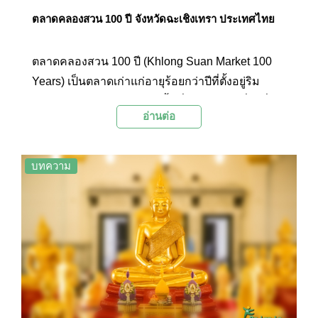
ตลาดคลองสวน 100 ปี จังหวัดฉะเชิงเทรา ประเทศไทย
ตลาดคลองสวน 100 ปี (Khlong Suan Market 100
Years) เป็นตลาดเก่าแก่อายุร้อยกว่าปีที่ตั้งอยู่ริม
คลองประเวศน์บุรีรมย์ โดยพื้นที่ของตลาดครึ่งหนึ่ง
อ่านต่อ
อยู่ในจังหวัดฉะเชิงเทรา ส่วนอีกครึ่งหนึ่งตั้งอยู่ใน
จังหวัดสมุทรปราการ ภายในตลาดมีอาหารและขนม
ขายมากมาย นักท่องเที่ยวนิยมมาเดินเล่นชม
บทความ
บรรยากาศตลาดเก่า ถ่ายภาพเป็นที่ระลึก และซื้อ
ของกินอร่อยๆ เช่น ฮ่อยจ๊อ เป็ดพะโล้ ขนมกุยช่าย
ขนมไทย และกาแฟโบราณ