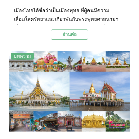
เมืองไทยได้ชื่อว่าเป็นเมืองพุทธ ที่ผู้คนมีความ
เลื่อมใสศรัทธาและเกี่ยวพันกับพระพุทธศาสนามา
เป็นเวลานานหลายร้อยปี จึงไม่น่าแปลกใจที่ใน
อ่านต่อ
ประเทศไทยจะมีวัดวาอารามสวยๆ และเป็น
เอกลักษณ์เป็นจำนวนมาก ทั้งเก่าแก่และเพิ่งสร้างได้
ไม่นานนัก โดยหลายๆ แห่งก็แฝงไว้ด้วยความแปลก
บทความ
และน่าอัศจรรย์ใจ วันนี้ Palanla ได้รวบรวม 16 วัด
สวยและแปลกที่มีเอกลักษณ์เฉพาะตัวมาให้ได้ชมกัน