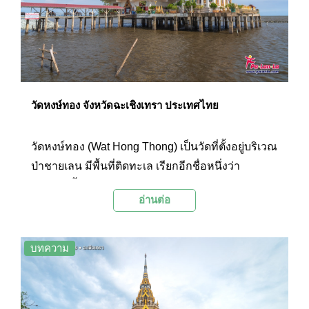
วัดหงษ์ทอง จังหวัดฉะเชิงเทรา ประเทศไทย
วัดหงษ์ทอง (Wat Hong Thong) เป็นวัดที่ตั้งอยู่บริเวณ
ป่าชายเลน มีพื้นที่ติดทะเล เรียกอีกชื่อหนึ่งว่า
วัดกลางน้ำ ภายในบริเวณโดดเด่นด้วยพระธาตุคงคา
อ่านต่อ
มหาเจดีย์ปรีชาประภากรณ์ปราชญ์ศรนิลอนุสรณ์ที่
ตั้งอยู่ในทะเล ซึ่งเป็นเจดีย์สีทองที่ภายในบรรจุพระ
ธาตุพระอรหันต์ และเป็นที่ประดิษฐานพระพุทธรูป
บทความ
หลวงพ่อพุทธโสธร รวมถึงพระพุทธรูปองค์อื่นๆ ให้
นักท่องเที่ยวได้สักการะเพื่อความเป็นสิริมงคล
นอกจากนี้ยังเป็นจุดชมวิวทะเลของจังหวัด