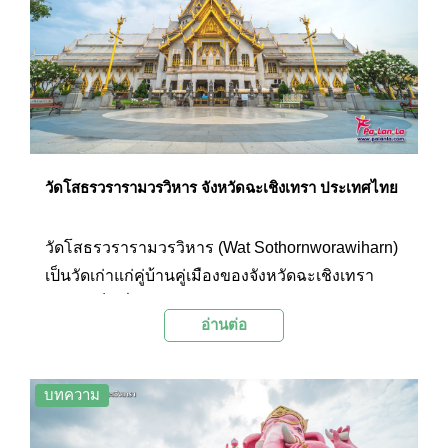
ฉะเชิงเทราอีกแห่งหนึ่งที่มีความสวยงามเป็นอย่าง
มาก
วัดโสธรวรารามวรวิหาร จังหวัดฉะเชิงเทรา ประเทศไทย
วัดโสธรวรารามวรวิหาร (Wat Sothornworawiharn)
เป็นวัดเก่าแก่คู่บ้านคู่เมืองของจังหวัดฉะเชิงเทรา
ภายในเป็นที่ประดิษฐานองค์พระพุทธรูปหลวงพ่อโส
อ่านต่อ
ธร ซึ่งเป็นที่เคารพศรัทธาจากชาวเมืองและผู้คนจาก
ทั่วสารทิศ เนื่องจากเชื่อกันว่ามีความศักดิ์สิทธิ์เป็น
อย่างมาก จึงมีผู้คนมากมายเดินทางมากราบสักการะ
บทความ
ขอพร ทำบุญ เช่าวัตถุมงคล และแก้บน กันอย่างเนือง
แน่นในทุกๆ วัน นอกจากนี้นักท่องเที่ยวที่มาเยือนยัง