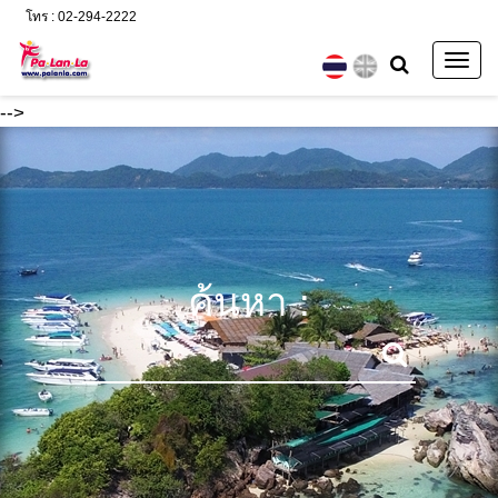
โทร : 02-294-2222
Togg
navig
-->
ค้นหา :