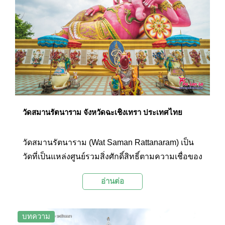
สามารถเที่ยวชมความงามของพระอุโบสถ และสัก
การะองค์พระพุทธรูปปางต่างๆ ที่ประดิษฐานอยู่
ภายในวัดเพื่อความเป็นสิริมงคลได้อีกด้วย
วัดสมานรัตนาราม จังหวัดฉะเชิงเทรา ประเทศไทย
วัดสมานรัตนาราม (Wat Saman Rattanaram) เป็น
วัดที่เป็นแหล่งศูนย์รวมสิ่งศักดิ์สิทธิ์ตามความเชื่อของ
ศาสนาพุทธ ศาสนาพราหมณ์-ฮินดู และองค์ทวยเทพ
อ่านต่อ
ของจีน ภายในวัดโดดเด่นด้วยเทวรูปองค์พระพิฆเนศ
ปางนอนเสวยสุขเนื้อสีชมพูขนาดใหญ่ และยังมี
เทวรูปเจ้าแม่กวนอิม องค์พระราหู พญานาค ศาล
บทความ