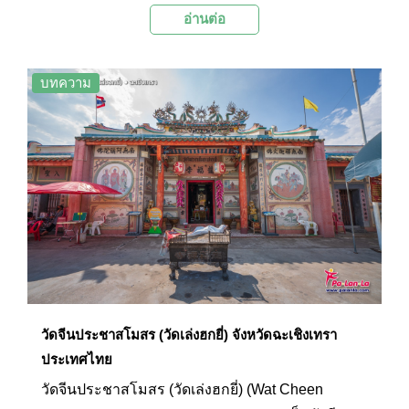
อ่านต่อ
ภายในอย่างวิจิตรบรรจง เป็นหนึ่งในวัดสวยของไทย
ที่ควรค่าแก่การมาเที่ยวชม และสักการะพระพุทธรูป
ปางมารวิชัยที่ประดิษฐานอยู่ภายในพระอุโบสถ
บทความ
นอกจากนี้ภายในบริเวณยังมีพระบรมราชานุสาวรีย์
สมเด็จพระเจ้าตากสินมหาราชที่เป็นอนุสรณ์รำลึกถึง
ชัยชนะในการปราบทัพพม่าบริเวณนี้เมื่อในอดีตอีก
ด้วย
วัดจีนประชาสโมสร (วัดเล่งฮกยี่) จังหวัดฉะเชิงเทรา
ประเทศไทย
วัดจีนประชาสโมสร (วัดเล่งฮกยี่) (Wat Cheen