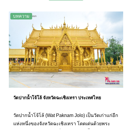
เที่ยวชมความสวยงามแปลกตาของพระอุโบสถ
ทองคำทรงเจดีย์สามองค์และสักการะพระพุทธรูป
บทความ
ต่างๆ ที่ประดิษฐานอยู่ภายในวัดแล้ว ยังสามารถเดิน
ต่อไปอีกนิดเพื่อไปเที่ยวชมอุทยานพระพิฆเนศที่อยู่ใน
บริเวณวัดได้อีกด้วย
วัดปากน้ำโจ้โล้ จังหวัดฉะเชิงเทรา ประเทศไทย
วัดปากน้ำโจ้โล้ (Wat Paknam Jolo) เป็นวัดเก่าแก่อีก
แห่งหนึ่งของจังหวัดฉะเชิงเทรา โดดเด่นด้วยพระ
อุโบสถสีทองหลังใหญ่ที่สลักลวดลายทั้งภายนอกและ