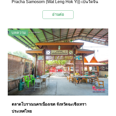
Pracha Samosorn (Wat Leng Hok Yi)) เป็นวัดจีน
พุทธศาสนานิกายมหายานคู่บ้านคู่เมืองฉะเชิงเทรา
อ่านต่อ
ภายในมีวิหารและศาลเจ้าที่สร้างด้วยสถาปัตยกรรม
จีนที่สวยงาม มีองค์พระพุทธรูป และเทวรูปของทวย
เทพต่างๆ หลายองค์ เป็นสถานที่ที่ชาวไทยเชื้อสายจีน
บทความ
และผู้ที่สนใจนิยมไปสักการะขอพรเพื่อวามเป็นสิริ
มงคลโดยเฉพาะในช่วงตรุษจีน
ตลาดโบราณนครเนื่องเขต จังหวัดฉะเชิงเทรา
ประเทศไทย