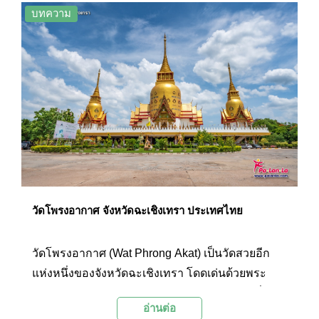
ภายนอกประดับด้วยแก้วซึ่งมีความสวยงามแปลกตา
บทความ
โดยในทุกๆ วันจะมีพุทธศาสนิกชนและนักท่องเที่ยว
จำนวนมากเดินทางมาสักการะสิ่งศักดิ์สิทธิ์ และเที่ยว
ชมความงดงามของวัดแห่งนี้ ที่นี่จึงเป็นหนึ่งในสถาน
ที่ท่องเที่ยวยอดนิยมของจังหวัดฉะเชิงเทราที่ไม่ควร
พลาดชม
วัดโพรงอากาศ จังหวัดฉะเชิงเทรา ประเทศไทย
วัดโพรงอากาศ (Wat Phrong Akat) เป็นวัดสวยอีก
แห่งหนึ่งของจังหวัดฉะเชิงเทรา โดดเด่นด้วยพระ
อุโบสถทองคำทรงเจดีย์สามองค์ โดยองค์ใหญ่ที่สุด
อ่านต่อ
อยู่ตรงกลาง ซึ่งนอกจากนักท่องเที่ยวที่มาเยือนจะได้