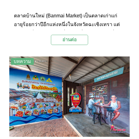
ตลาดบ้านใหม่ (Banmai Market) เป็นตลาดเก่าแก่
อายุร้อยกว่าปีอีกแห่งหนึ่งในจังหวัดฉะเชิงเทรา แต่
เดิมเคยเป็นย่านการค้าที่คึกคักเมื่อในอดีตสมัยที่ใช้
อ่านต่อ
การสัญจรทางน้ำเป็นหลัก แต่ในปัจจุบันได้ปรับ
เปลี่ยนให้เป็นสถานที่ท่องเที่ยวเชิงวัฒนธรรมที่นัก
ท่องเที่ยวที่มาเยือนจะได้เลือกซื้ออาหารและขนมอ
บทความ
ร่อยๆ พร้อมสัมผัสบรรยากาศตลาดเก่า และอาคาร
บ้านเรือนไม้โบราณที่เป็นสถานที่ถ่ายทำภาพยนตร์
ดังอีกด้วย