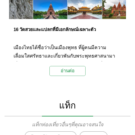
16 วัดสวยและแปลกที่มีเอกลักษณ์เฉพาะตัว
เมืองไทยได้ชื่อว่าเป็นเมืองพุทธ ที่ผู้คนมีความ
เลื่อมใสศรัทธาและเกี่ยวพันกับพระพุทธศาสนามา
เป็นเวลานานหลายร้อยปี จึงไม่น่าแปลกใจที่ใน
อ่านต่อ
ประเทศไทยจะมีวัดวาอารามสวยๆ และเป็น
เอกลักษณ์เป็นจำนวนมาก ทั้งเก่าแก่และเพิ่งสร้างได้
ไม่นานนัก โดยหลายๆ แห่งก็แฝงไว้ด้วยความแปลก
และน่าอัศจรรย์ใจ วันนี้ Palanla ได้รวบรวม 16 วัด
แท็ก
สวยและแปลกที่มีเอกลักษณ์เฉพาะตัวมาให้ได้ชมกัน
ค่ะ
แท็กท่องเที่ยวอื่นๆที่คุณอาจสนใจ