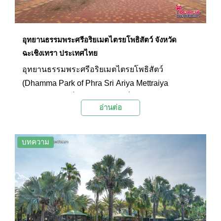
อุทยานธรรมพระศรีอริยเมตไตรยโพธิสัตว์ จังหวัด
ฉะเชิงเทรา ประเทศไทย
อุทยานธรรมพระศรีอริยเมตไตรยโพธิสัตว์
(Dhamma Park of Phra Sri Ariya Mettraiya
Bodhisattva) เป็นอุทยานธรรมที่มีเทวรูปสีทององค์
อ่านต่อ
ใหญ่ของพระศรีอริเมตไตรยโพธิสัตว์ พระโพธิสัตว์
กวนอิม และพระอรหันต์จี้กง ตั้งตระหง่านอย่างยิ่ง
ใหญ่อยู่ภายในอุทยานธรรม เปิดให้ผู้ที่มาเยือนได้เข้า
บทความ
มาสักการะและเที่ยวชมความงดงามของเทวรูปทั้ง
สามองค์ โดยใต้เทวรูปแต่ละองค์นั้นเป็นอาคารขนาด
ย่อมที่สามารถเข้าไปสักการะเทวรูปของทวยเทพที่
ประดิษฐานอยู่ภายในได้อีกด้วย นอกจากนี้บริเวณ
อุทยานธรรมยังตกแต่งด้วยสถาปัตยกรรมจีนและ