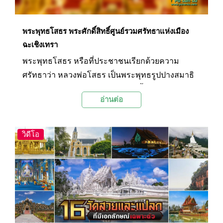
พระพุทธโสธร พระศักดิ์สิทธิ์ศูนย์รวมศรัทธาแห่งเมือง
ฉะเชิงเทรา
พระพุทธโสธร หรือที่ประชาชนเรียกด้วยความ
ศรัทธาว่า หลวงพ่อโสธร เป็นพระพุทธรูปปางสมาธิ
ศิลปะอยุธยา หน้าตักกว้าง 5 ฟุต 6 นิ้ว สูง 6 ฟุต และ
อ่านต่อ
เป็นพระพุทธรูปศักดิ์สิทธิ์คู่บ้านคู่เมืองแปดริ้ว หรือ
จังหวัดฉะเชิงเทรามาช้านาน
วิดีโอ