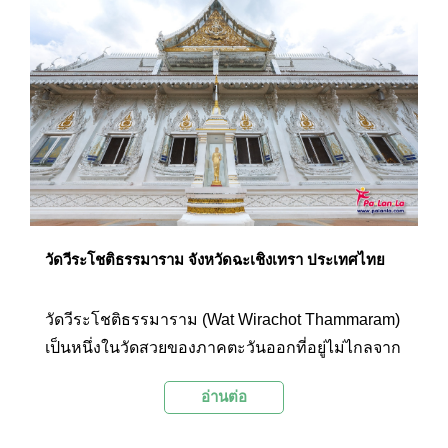
เทพเจ้าจีน และพระพุทธรูปต่างๆ ให้นักท่องเที่ยวได้
แวะสักการะตามความเชื่อเพื่อความเป็นสิริมงคล
นอกจากนี้ที่นี่ยังเป็นจุดชมทัศนียภาพริมแม่น้ำบาง
ประกงที่มีความสวยงามอีกแห่งหนึ่งในจังหวัด
ฉะเชิงเทราอีกด้วย
วัดวีระโชติธรรมาราม จังหวัดฉะเชิงเทรา ประเทศไทย
วัดวีระโชติธรรมาราม (Wat Wirachot Thammaram)
เป็นหนึ่งในวัดสวยของภาคตะวันออกที่อยู่ไม่ไกลจาก
กรุงเทพฯ รายล้อมไปด้วยทุ่งนาอันเขียวขจี ภายในวัด
อ่านต่อ
ตกแต่งอย่างสวยงาม และมีพระพุทธรูปหลายองค์ โด
ยมีไฮไลท์อยู่ที่พระอุโบสถแก้วกลางน้ำที่ภายในและ