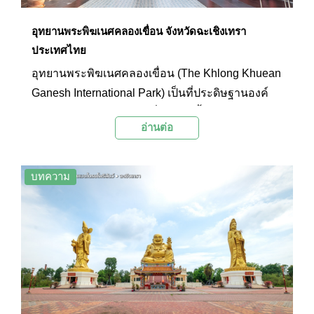
อุทยานพระพิฆเนศคลองเขื่อน จังหวัดฉะเชิงเทรา
ประเทศไทย
อุทยานพระพิฆเนศคลองเขื่อน (The Khlong Khuean
Ganesh International Park) เป็นที่ประดิษฐานองค์
เทวรูปพระพิฆเนศปางยืนที่ทำด้วยเนื้อสำริดขนาด
อ่านต่อ
มหึมาซึ่งสามารถมองเห็นองค์เทวรูปที่ตั้งตระหง่าน
อย่างสง่างามได้จากในระยะไกล โดยภายในบริเวณ
อุทยานยังมีร้านค้าจำหน่ายผลิตภัณฑ์ชุมชนอย่าง
บทความ
เช่น มะพร้าวแปดริ้วที่ส่งตรงมาจากสวน และร้าน
จำหน่ายของที่ระลึก เช่น องค์พระพิฆเนศจำลอง เสื้อ
ยืด จี้โอม และตุ๊กตาหนูบริวาร โดยในทุกๆ วันจะมีนัก
ท่องเที่ยวและผู้มีจิตศรัทธาเดินทางมาสักการะบูชา
กันอย่างเนืองแน่น โดยเชื่อกันว่าองค์พระพิศเนศผู้
เป็นเทพแห่งศิลปะวิทยาการจะดลบันดาลให้เกิด
ความสำเร็จ