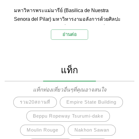
มหาวิหารพระแม่มารีย์ (Basilica de Nuestra
Senora del Pilar) มหาวิหารงามอลังการด้วยศิลปะ
แบบบาโรก (Baroque) ที่มียอดโดมแปดเหลี่ยมขนาบ
อ่านต่อ
ข้างด้วยหอระฆังทั้งสี่ เด่นตระหง่านริมฝั่งแม่น้ำเอ
โบร (Ebro) เมืองซาราโกซา ประเทศสเปน
แท็ก
แท็กท่องเที่ยวอื่นๆที่คุณอาจสนใจ
รวม20สถานที่
Empire State Building
Beppu Ropeway Tsurumi-dake
Moulin Rouge
Nakhon Sawan