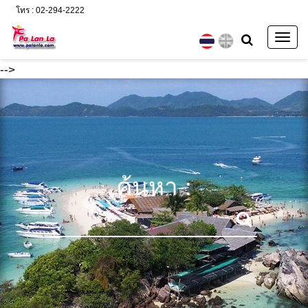
โทร : 02-294-2222
Togg
navig
-->
ค้นหา :