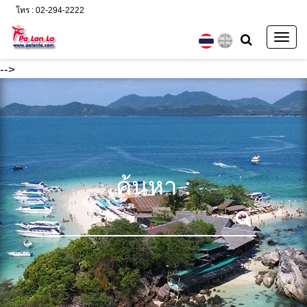
โทร : 02-294-2222
Togg
navig
-->
ค้นหา :