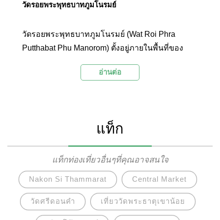
วัดรอยพระพุทธบาทภูมโนรมย์
วัดรอยพระพุทธบาทภูมโนรมย์ (Wat Roi Phra
Putthabat Phu Manorom) ตั้งอยู่ภายในพื้นที่ของ
อุทยานแห่งชาติมุกดาหาร ภายในวัดมีบรรยากาศ
อ่านต่อ
ร่มรื่น มีโบราณสถานและโบราณวัตถุมากมาย เช่น
รอยพระพุทธบาทจำลอง พระธาตุภูมโนรมย์ พระเจ้า
องค์ใหญ่แก้วมุกดาศรีไตรรัตน์ และรูปปั้นพญาศรี
มุกดามหามุนีนีลปาลนาคราช นักท่องเที่ยวนิยมมา
แท็ก
สักการะสิ่งศักดิ์สิทธิ์ต่างๆ ภายในวัดแห่งนี้เพื่อความ
เป็นสิริมงคลแก่ชีวิต และชมวิวมุมสูงจากบนเขาที่
เป็นที่ประดิษฐานองค์พระใหญ่ซึ่งสามารถมองเห็น
แท็กท่องเที่ยวอื่นๆที่คุณอาจสนใจ
ทัศนียภาพอันสวยงามแม่น้ำโขงและเมืองมุกดาหาร
Nakon Si Thammarat
Central Market
ได้อย่างเต็มตา
วัดศรีดอนคำ
เที่ยววัดพระธาตุเขาน้อย