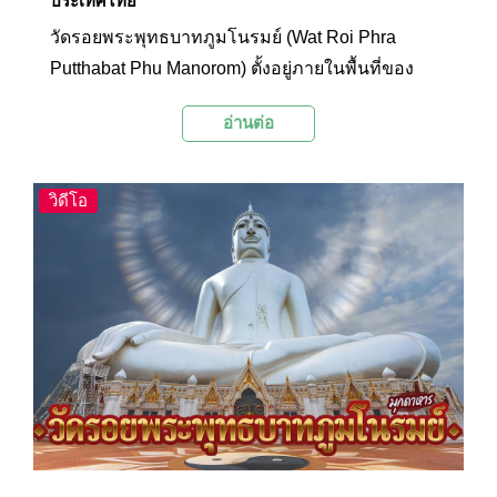
ประเทศไทย
วัดรอยพระพุทธบาทภูมโนรมย์ (Wat Roi Phra
Putthabat Phu Manorom) ตั้งอยู่ภายในพื้นที่ของ
อุทยานแห่งชาติมุกดาหาร ภายในวัดมีบรรยากาศ
อ่านต่อ
ร่มรื่น มีโบราณสถานและโบราณวัตถุมากมาย เช่น
รอยพระพุทธบาทจำลอง พระธาตุภูมโนรมย์ พระเจ้า
องค์ใหญ่แก้วมุกดาศรีไตรรัตน์ และรูปปั้นพญาศรี
วิดีโอ
มุกดามหามุนีนีลปาลนาคราช นักท่องเที่ยวนิยมมา
สักการะสิ่งศักดิ์สิทธิ์ต่างๆ ภายในวัดแห่งนี้เพื่อความ
เป็นสิริมงคลแก่ชีวิต และชมวิวมุมสูงจากบนเขาที่
เป็นที่ประดิษฐานองค์พระใหญ่ซึ่งสามารถมองเห็น
ทัศนียภาพอันสวยงามแม่น้ำโขงและเมืองมุกดาหาร
ได้อย่างเต็มตา