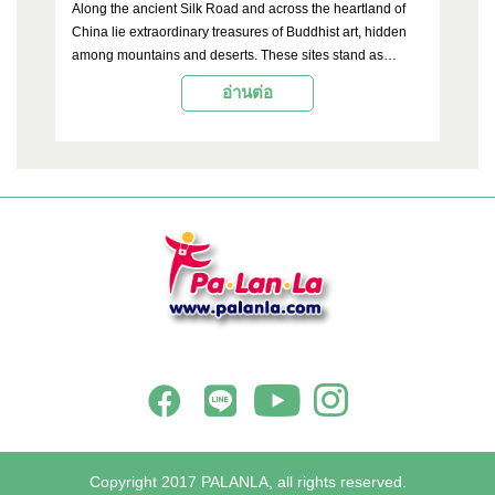
ฮ้
Along the ancient Silk Road and across the heartland of
Wh
ปะ
China lie extraordinary treasures of Buddhist art, hidden
no
น
among mountains and deserts. These sites stand as
lo
powerful evidence of the spread of Buddhism and artistic
sh
อ่านต่อ
traditions from India to China in ancient times. Among the
Di
most significant legacies of this cultural transmission is
ce
Buddhist cave art, which is not only visually magnificent
th
but also profoundly reflective of the history, politics, and
— 
spiritual beliefs of each era. Among the thousands of rock-
me
cut caves scattered throughout China, three are
universally recognized as the most magnificent: the Mogao
Grottoes, the Longmen Grottoes, and the Yungang
Grottoes. All three are UNESCO World Heritage Sites and
are unmissable destinations for travelers with a passion for
history, art, and culture.
Copyright 2017 PALANLA, all rights reserved.