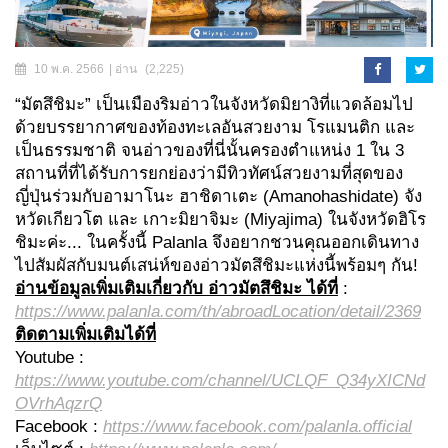
10 พ.ค. 2566
| อ่าน
(2,225)
“มัตสึชิมะ” เป็นเมืองริมอ่าวในจังหวัดมิยางิที่แวดล้อมไป
ด้วยบรรยากาศของท้องทะเลอันสวยงาม โรแมนติก และ
เป็นธรรมชาติ จนอ่าวของที่นี่นั้นครองตำแหน่ง 1 ใน 3
สถานที่ที่ได้รับการยกย่องว่ามีทิวทัศน์สวยงามที่สุดของ
ญี่ปุ่นร่วมกับอามาโนะ ฮาชิดาเตะ (Amanohashidate) จัง
หวัดเกียวโต และ เกาะมิยาจิมะ (Miyajima) ในจังหวัดฮิโร
ชิมะค่ะ... ในครั้งนี้ Palanla จึงอยากชวนคุณออกเดินทาง
ไปสัมผัสกับมนต์เสน่ห์ของอ่าวมัตสึชิมะแห่งนี้พร้อมๆ กัน!
อ่านข้อมูลเพิ่มเติมเกี่ยวกับ อ่าวมัตสึชิมะ ได้ที่
:
https://www.palanla.com/th/abroadLocation/detail/2369
ติดตามเพิ่มเติมได้ที่
Youtube :
https://www.youtube.com/channel/UCLQF_Q34yXICNd
OVrhAqzrQ
Facebook :
https://www.facebook.com/palanla.official