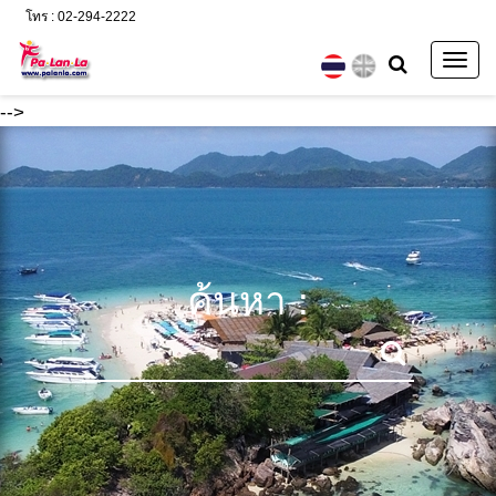
โทร : 02-294-2222
Togg
navig
-->
ค้นหา :