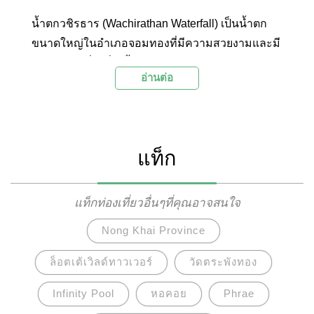
น้ำตกวชิรธาร (Wachirathan Waterfall) เป็นน้ำตก
ขนาดใหญ่ในอำเภอจอมทองที่มีความสวยงามและมี
บรรยากาศที่ร่มรื่น น้ำตกวชิรธารมีความสูง
อ่านต่อ
ประมาณ 70 เมตร และมีสายน้ำไหลตลอดทั้งปี นัก
ท่องเที่ยวนิยมมาพักผ่อนและเที่ยวชมธรรมชาติ
บริเวณน้ำตก โดยในบางช่วงเวลาที่แสงอาทิตย์สาด
ส่องมากระทบกับละอองน้ำตกจนเกิดสายรุ้งนั้นยิ่ง
แท็ก
ทำให้น้ำตกแห่งนี้มีความสวยงามน่าประทับใจเป็น
อย่างมาก
แท็กท่องเที่ยวอื่นๆที่คุณอาจสนใจ
Nong Khai Province
ล็อตเต้เวิลด์ทาวเวอร์
วัดตระพังทอง
Infinity Pool
หอคอย
Phrae