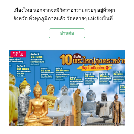
เมืองไทย นอกจากจะมีวัดวาอารามสวยๆ อยู่ทั่วทุก
จังหวัด ทั่วทุกภูมิภาคแล้ว วัดหลายๆ แห่งยังเป็นที่
ประดิษฐานพระพุทธรูปองค์ใหญ่ งดงาม สูง
อ่านต่อ
ตระหง่าน สะท้อนถึงความศรัทธาของผู้คนที่มีต่อ
พระพุทธศาสนาอันเป็นเครื่องยึดเหนี่ยวจิตใจมา
ยาวนาน…Palanla ได้รวบรวม 10 อันดับพระใหญ่สูง
วิดีโอ
ตระหง่านที่สุดในเมืองไทยมาไว้ในบทความนี้ ส่วน
จะมีที่ไหนบ้างนั้น ไปติดตามกันได้เลย