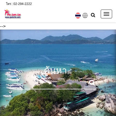
โทร : 02-294-2222
Togg
navig
-->
ค้นหา :