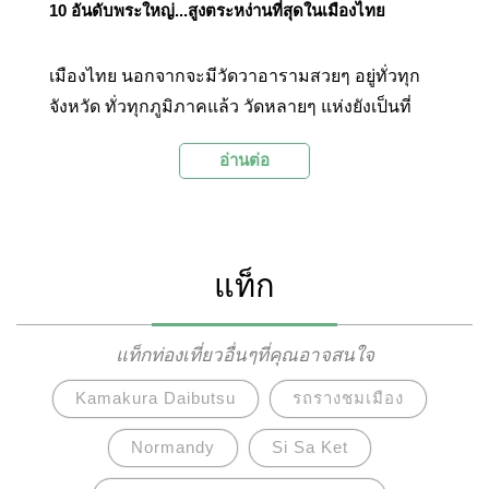
10 อันดับพระใหญ่...สูงตระหง่านที่สุดในเมืองไทย
เมืองไทย นอกจากจะมีวัดวาอารามสวยๆ อยู่ทั่วทุก
จังหวัด ทั่วทุกภูมิภาคแล้ว วัดหลายๆ แห่งยังเป็นที่
ประดิษฐานพระพุทธรูปองค์ใหญ่ งดงาม สูง
อ่านต่อ
ตระหง่าน สะท้อนถึงความศรัทธาของผู้คนที่มีต่อ
พระพุทธศาสนาอันเป็นเครื่องยึดเหนี่ยวจิตใจมา
ยาวนาน… Palanla ได้รวบรวม 10 อันดับพระใหญ่
สูงตระหง่านที่สุดในเมืองไทยมาไว้ในบทความนี้
แท็ก
ส่วนจะมีที่ไหนบ้างนั้น ไปติดตามกันได้เลย
แท็กท่องเที่ยวอื่นๆที่คุณอาจสนใจ
Kamakura Daibutsu
รถรางชมเมือง
Normandy
Si Sa Ket