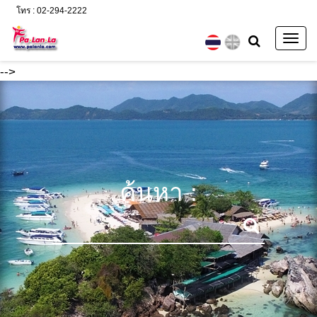
โทร : 02-294-2222
Togg
navig
-->
ค้นหา :