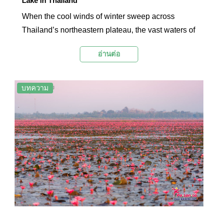
Lake in Thailand
When the cool winds of winter sweep across
Thailand’s northeastern plateau, the vast waters of
Nong Han Lake or locally called Bueng Nong Han
อ่านต่อ
slowly awaken in luminous shades of rose and
crimson. Located in Kumphawapi District of Udon
Thani, this expansive freshwater lake is celebrated
บทความ
not only as one of the largest natural lakes in the
country, but also as the breathtaking “Red Lotus
Lake” — a rare natural wonder once recognized by
international media as one of the world’s most
extraordinary lakes.