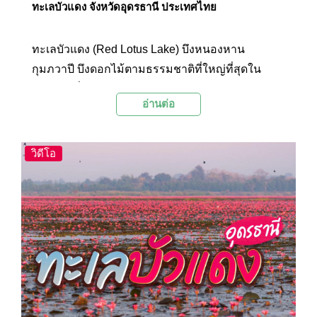
ทะเลบัวแดง จังหวัดอุดรธานี ประเทศไทย
ทะเลบัวแดง (Red Lotus Lake) บึงหนองหาน
กุมภวาปี บึงดอกไม้ตามธรรมชาติที่ใหญ่ที่สุดใน
ประเทศ ที่สวยงามละลานตาด้วย “บัวสาย” หรือ “บัว
อ่านต่อ
แดง” นับล้านๆ ดอก และยังเป็นสถานที่สำคัญประจำ
อ.กุมภวาปี จ.อุดรธานี ซึ่งมีตำนานผาแดงนางไอ่ที่ยัง
คงเล่าขานต่อเนื่องกันมาจนถึงทุกวันนี้
วิดีโอ