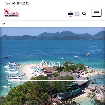
โทร : 02-294-2222
Togg
navig
-->
ค้นหา :