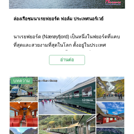
ล่องเรือชมนาเรยฟยอร์ด ฟอล์ม ประเทศนอร์เวย์
นาเรยฟยอร์ด (Nærøyfjord) เป็นหนึ่งในฟยอร์ดที่แคบ
ที่สุดและสวยงามที่สุดในโลก ตั้งอยู่ในประเทศ
นอร์เวย์ และยังได้รับการขึ้นทะเบียนเป็นมรดกโลก
อ่านต่อ
โดยองค์การยูเนสโก (UNESCO) อีกด้วย การล่อง
เรือชมฟยอร์ดแห่งนี้เปรียบเสมือนการเดินทางเข้าสู่
โลกแห่งความมหัศจรรย์ของธรรมชาติที่โอบล้อม
บทความ
ด้วยขุนเขาสูงชัน น้ำทะเลสีคราม และหมู่บ้านเล็กๆ ที่
ซ่อนตัวอยู่ตามไหล่เขา