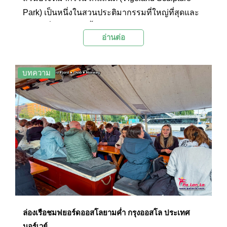
Park) เป็นหนึ่งในสวนประติมากรรมที่ใหญ่ที่สุดและ
โด่งดังที่สุดในโลก ตั้งอยู่ในกรุงออสโล ประเทศ
อ่านต่อ
นอร์เวย์ สวนแห่งนี้รวบรวมผลงานประติมากรรมขอ
งกุสตาฟ วิกแลนด์ (Gustav Vigeland) ศิลปินชาว
นอร์เวย์ชื่อดังกว่า 200 ชิ้น ซึ่งล้วนแล้วแต่สะท้อนให้
บทความ
เห็นถึงชีวิต ความรัก ความตาย และความสัมพันธ์
ระหว่างมนุษย์
ล่องเรือชมฟยอร์ดออสโลยามค่ำ กรุงออสโล ประเทศ
นอร์เวย์