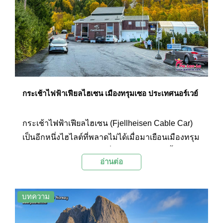
กระเช้าไฟฟ้าเฟียลไฮเซน เมืองทรุมเซอ ประเทศนอร์เวย์
กระเช้าไฟฟ้าเฟียลไฮเซน (Fjellheisen Cable Car)
เป็นอีกหนึ่งไฮไลต์ที่พลาดไม่ได้เมื่อมาเยือนเมืองทรุม
เซอ ประเทศนอร์เวย์ การนั่งกระเช้าลอยฟ้าขึ้นไปบน
อ่านต่อ
ยอดเขาสโตรสไตเนิน (Storsteinen Mountain) จะพา
นักท่องเที่ยวไปสัมผัสกับวิวเมืองทรุมเซอและฟยอร์ด
อันงดงามแบบ 360 องศา
บทความ