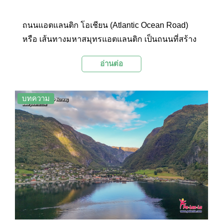
ถนนแอตแลนติก โอเชียน (Atlantic Ocean Road)
หรือ เส้นทางมหาสมุทรแอตแลนติก เป็นถนนที่สร้าง
ผ่านกลุ่มเกาะในมหาสมุทรแอตแลนติก ประเทศ
อ่านต่อ
นอร์เวย์ ซึ่งถูกยกให้เป็น "สุดยอดสิ่งก่อสร้างแห่ง
ศตวรรษของนอร์เวย์" โดยนอกจากจะเป็นเส้นทาง
สัญจรที่ตัดข้ามมหาสมุทรแล้ว ถนนเส้นนี้ยังเป็น
บทความ
แหล่งท่องเที่ยวที่มีวิวสวยๆ ให้ได้ชมตลอดเส้นทาง