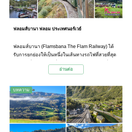
ฟลอมส์บานา ฟลอม ประเทศนอร์เวย์
ฟลอมส์บานา (Flamsbana The Flam Railway) ได้
รับการยกย่องให้เป็นหนึ่งในเส้นทางรถไฟที่สวยที่สุด
ในโลก ที่พานักท่องเที่ยวมุ่งสู่เมือง Flam เมืองเล็กๆ ที่
อ่านต่อ
ซ่อนตัวอยู่ท่ามกลางหุบเขาอันตระการตา และฟ
ยอร์ดที่ได้รับการขึ้นทะเบียนเป็นมรดกโลกจากองค์
การยูเนสโก (UNESCO)
บทความ