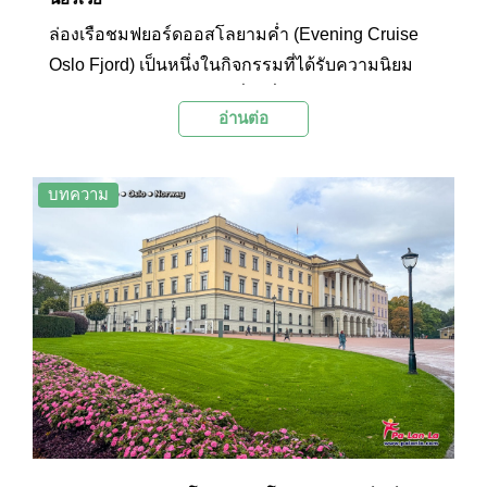
ล่องเรือชมฟยอร์ดออสโลยามค่ำ (Evening Cruise
Oslo Fjord) เป็นหนึ่งในกิจกรรมที่ได้รับความนิยม
อย่างมากสำหรับนักท่องเที่ยวที่เดินทางมาเยือนเมือง
อ่านต่อ
ออสโล ประเทศนอร์เวย์ การได้ล่องเรือชมความงาม
ของเมืองออสโลในยามค่ำ พร้อมกับแสงไฟระยิบ
ระยับของอาคารและสะพานต่างๆ เป็นประสบการณ์
บทความ
ที่จะสร้างความทรงจำแสนประทับใจ