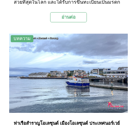
สวยที่สุดในโลก และได้รับการขึ้นทะเบียนเป็นมรดก
โลกโดยองค์การยูเนสโก (UNESCO) ด้วย
อ่านต่อ
ภูมิประเทศที่เป็นเอกลักษณ์ของหน้าผาสูงชัน น้ำตกที่
ตกลงมาจากหน้าผา และหมู่บ้านเล็กๆ ที่ตั้งอยู่ริมฟ
ยอร์ด ทำให้ไกแรงเกอร์ฟยอร์ดเป็นจุดหมายปลาย
บทความ
ทางยอดนิยมสำหรับนักท่องเที่ยวที่ต้องการสัมผัส
ความงามของธรรมชาติอันบริสุทธิ์แห่งนอร์เวย์
ท่าเรือสำราญโอเลซุนด์ เมืองโอเลซุนด์ ประเทศนอร์เวย์