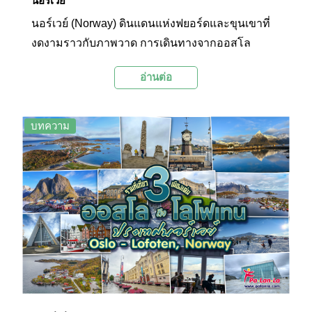
นอร์เวย์
นอร์เวย์ (Norway) ดินแดนแห่งฟยอร์ดและขุนเขาที่
งดงามราวกับภาพวาด การเดินทางจากออสโล
(Oslo) เมืองหลวงของประเทศ สู่เบอร์เกน (Bergen)
อ่านต่อ
ฟลอม (Flam) และเอลซุนด์ ( Alesund) เปรียบเสมือน
การเปิดประตูสู่โลกใหม่ที่เต็มไปด้วยธรรมชาติอัน
บริสุทธิ์ เส้นทางสายนี้จะพาคุณไปสัมผัสกับบ้านเมือง
บทความ
น่ารักๆ ทัศนียภาพที่สวยงามตระการตาของเทือกเขา
สูงชัน น้ำตกที่ไหลเชี่ยว ฟยอร์ดที่ทอดยาว และหมู่
บ้านเล็กๆ ที่ซ่อนตัวอยู่ท่ามกลางธรรมชาติของ
นอร์เวย์