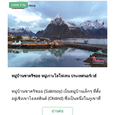
ประมงที่สวยที่สุดในนอร์เวย์ และอาจจะเป็นหนึ่งใน
บทความ
หมู่บ้านชาวประมงที่สวยที่สุดในโลกก็เป็นได้
หมู่บ้านซาคริซอย หมู่เกาะโลโฟเทน ประเทศนอร์เวย์
หมู่บ้านซาคริซอย (Sakrisoy) เป็นหมู่บ้านเล็กๆ ที่ตั้ง
อยู่เชิงเขาโอลสตินด์ (Olstind) ซึ่งเป็นหนึ่งในภูเขาที่
โดดเด่นที่สุดของหมู่เกาะโลโฟเทน (Lofoten) และอีก
อ่านต่อ
หนึ่งลักษณะที่โดดเด่นคือหมู่บ้านนี้คือ “โรบูเอ้” สี