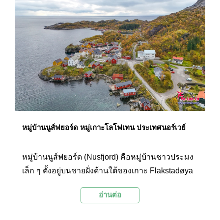
หมู่บ้านนูส์ฟยอร์ด หมู่เกาะโลโฟเทน ประเทศนอร์เวย์
หมู่บ้านนูส์ฟยอร์ด (Nusfjord) คือหมู่บ้านชาวประมง
เล็ก ๆ ตั้งอยู่บนชายฝั่งด้านใต้ของเกาะ Flakstadøya
ในอ่าวเวสฟยอร์เดน (Vestfjord) เขตเทศบาล
อ่านต่อ
Flakstad ของเมือง Lofoten ประเทศนอร์เวย์ หมู่บ้าน
แห่งนี้ได้รับการยกย่องว่าเป็นหนึ่งในหมู่บ้านชาว