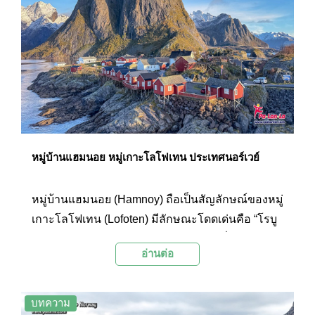
หมู่บ้านแฮมนอย หมู่เกาะโลโฟเทน ประเทศนอร์เวย์
หมู่บ้านแฮมนอย (Hamnoy) ถือเป็นสัญลักษณ์ของหมู่
เกาะโลโฟเทน (Lofoten) มีลักษณะโดดเด่นคือ “โรบู
เอ้” สีแดง (Rorbuer) กระท่อมสำหรับพักชั่วคราวของ
อ่านต่อ
ชาวประมงที่เรียงรายอยู่บนโขดหิน และมีฉากหลัง
เป็นภูเขา เป็นภาพที่ปรากฏอยู่บนโปสการ์ด ของที่
ระลึก และสื่อประชาสัมพันธ์ท่องเที่ยวต่างๆ
บทความ