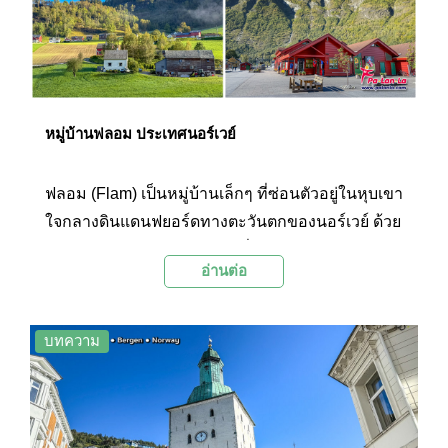
หมู่บ้านฟลอม ประเทศนอร์เวย์
ฟลอม (Flam) เป็นหมู่บ้านเล็กๆ ที่ซ่อนตัวอยู่ในหุบเขา
ใจกลางดินแดนฟยอร์ดทางตะวันตกของนอร์เวย์ ด้วย
ความสวยงามของธรรมชาติที่โอบล้อมไปด้วยขุนเขา
อ่านต่อ
สูงชันและฟยอร์ดอันกว้างใหญ่ ทำให้ฟลอมกลายเป็น
หนึ่งในจุดหมายปลายทางยอดนิยมสำหรับนักท่อง
เที่ยวที่ชื่นชอบธรรมชาติบริสุทธิ์ และบรรยากาศที่
บทความ
สงบงาม