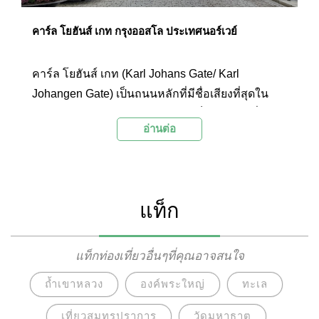
คาร์ล โยฮันส์ เกท กรุงออสโล ประเทศนอร์เวย์
คาร์ล โยฮันส์ เกท (Karl Johans Gate/ Karl
Johangen Gate) เป็นถนนหลักที่มีชื่อเสียงที่สุดใน
เมืองออสโล ประเทศนอร์เวย์ และเป็นเส้นทางที่นัก
อ่านต่อ
ท่องเที่ยวทุกคนไม่ควรพลาดในการเดินทางสำรวจ
เมืองที่มีเสน่ห์แห่งนี้ ถนนสายนี้ทอดยาวจากสถานี
รถไฟกลาง (Oslo Central Station) ไปจนถึง
พระราชวังออสโล (Royal Palace) เต็มไปด้วยร้าน
แท็ก
ค้า คาเฟ่ สถานที่ท่องเที่ยว และกิจกรรมต่างๆ ที่น่า
สนใจ
แท็กท่องเที่ยวอื่นๆที่คุณอาจสนใจ
ถ้ำเขาหลวง
องค์พระใหญ่
ทะเล
เที่ยวสมุทรปราการ
วัดมหาธาตุ