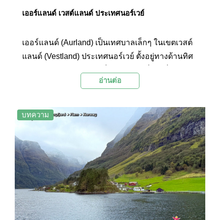
เออร์แลนด์ เวสต์แลนด์ ประเทศนอร์เวย์
เออร์แลนด์ (Aurland) เป็นเทศบาลเล็กๆ ในเขตเวสต์
แลนด์ (Vestland) ประเทศนอร์เวย์ ตั้งอยู่ทางด้านทิศ
ใต้ของ Sognefjorden หนึ่งในฟยอร์ดที่ยาวที่สุดและ
อ่านต่อ
ลึกที่สุดในโลก ด้วยภูมิประเทศที่เป็นเอกลักษณ์ของ
ภูเขาสูงชัน ฟยอร์ดที่ทอดยาว และหมู่บ้านเล็กๆ ที่น่า
รัก ทำให้ Aurland กลายเป็นจุดหมายปลายทางยอด
บทความ
นิยมอีกแห่งหนึ่งสำหรับนักท่องเที่ยว