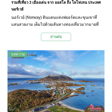
รวมที่เที่ยว 3 เมืองเด่น จาก ออสโล ถึง โลโฟเทน ประเทศ
นอร์เวย์
นอร์เวย์ (Norway) ดินแดนแห่งฟยอร์ดและขุนเขาที่
แสนสวยงาม เต็มไปด้วยเส้นทางท่องเที่ยวมากมายที่
พร้อมจะมอบความทรงจำสุดประทับใจให้แก่ผู้มา
อ่านต่อ
เยือน การเดินทางจากออสโล (Oslo) สู่ทรุมเซอ
(Tromso) และโลโฟเทน (Lofoten) นับเป็นอีกหนึ่งเส้น
ทางท่องเที่ยวที่น่าสนใจ เพราะนักท่องเที่ยวจะได้เดิน
บทความ
ทางผ่านภูมิประเทศที่หลากหลาย ตั้งแต่เมืองหลวงที่
ทันสมัย ไปจนถึงธรรมชาติอันบริสุทธิ์ของอาร์กติก
และหมู่เกาะที่สวยงามราวภาพวาด