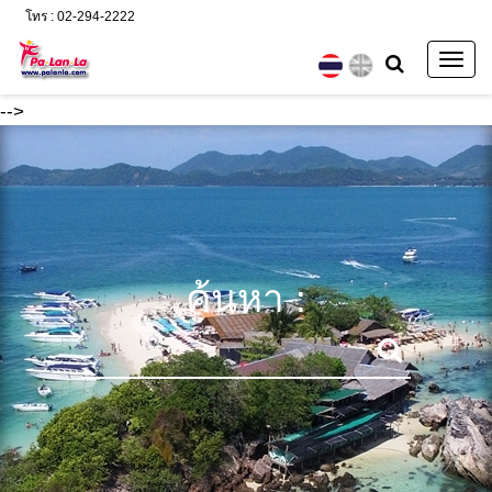
โทร : 02-294-2222
Togg
navig
-->
ค้นหา :