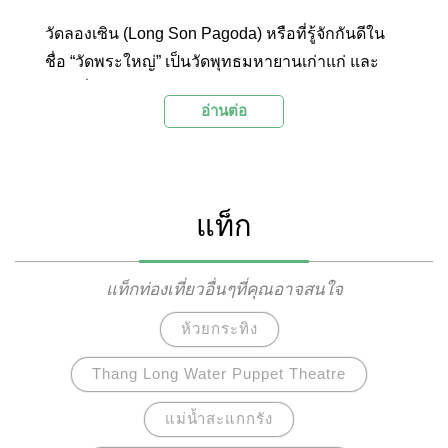
วัดลองเซิน (Long Son Pagoda) หรือที่รู้จักกันดีใน
ชื่อ “วัดพระใหญ่” เป็นวัดพุทธมหายานเก่าแก่ และ
ใหญ่ที่สุดของเมืองญาจาง ประเทศเวียดนาม
อ่านต่อ
นอกจากความสวยงามอลังการของตัววัดแล้ว จาก
ยอดเขายังสามารถมองเห็นวิวของเมืองญาจางและ
ทะเลได้อย่างสวยงาม
แท็ก
แท็กท่องเที่ยวอื่นๆที่คุณอาจสนใจ
ห้วยกระทิง
Thang Long Water Puppet Theatre
แม่น้ำสะแกกรัง