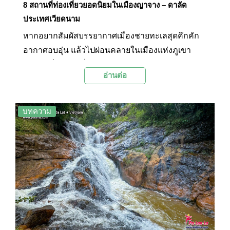
8 สถานที่ท่องเที่ยวยอดนิยมในเมืองญาจาง – ดาลัด
ประเทศเวียดนาม
หากอยากสัมผัสบรรยากาศเมืองชายทะเลสุดคึกคัก
อากาศอบอุ่น แล้วไปผ่อนคลายในเมืองแห่งภูเขา
อากาศเย็นสบายที่เวียดนามใต้ ญาจางและดาลัดคือ
อ่านต่อ
คำตอบ! สองเมืองนี้จะพาคุณดื่มด่ำไปกับธรรมชาติที่
งดงาม วัฒนธรรมอันเป็นเอกลักษณ์และกิจกรรมที่
หลากหลาย Palanla ได้รวบรวมเอา 8 สถานที่ท่อง
บทความ
เที่ยวยอดนิยมในเมืองญาจางและดาลัดมาให้แล้วใน
บทความนี้