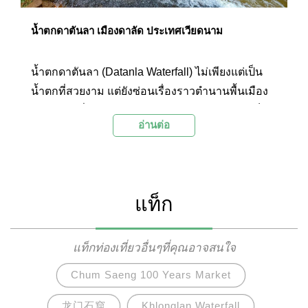
น้ำตกดาตันลา เมืองดาลัด ประเทศเวียดนาม
น้ำตกดาตันลา (Datanla Waterfall) ไม่เพียงแต่เป็น
น้ำตกที่สวยงาม แต่ยังซ่อนเรื่องราวตำนานพื้นเมือง
ของดาลัดที่น่าสนใจเอาไว้ นอกจากสัมผัสความเย็น
อ่านต่อ
ฉ่ำของละอองน้ำที่กระเซ็นจากม่านน้ำตกแล้ว ยังมี
กิจกรรมสนุกๆ คือการนั่งรถรางลัดเลาะไปตามเส้น
ทางที่โอบล้อมด้วยธรรมชาติอันเขียวขจี
แท็ก
แท็กท่องเที่ยวอื่นๆที่คุณอาจสนใจ
Chum Saeng 100 Years Market
龙门石窟
Khlonglan Waterfall