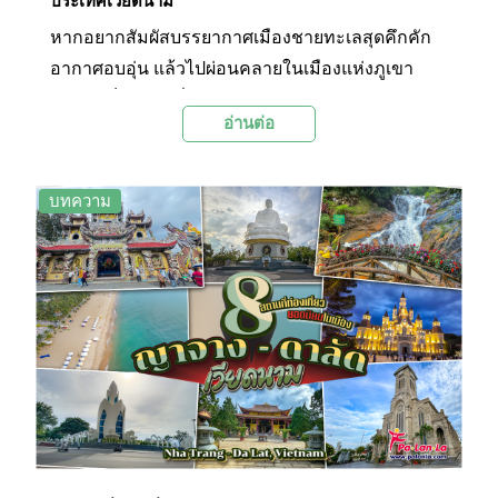
ประเทศเวียดนาม
หากอยากสัมผัสบรรยากาศเมืองชายทะเลสุดคึกคัก
อากาศอบอุ่น แล้วไปผ่อนคลายในเมืองแห่งภูเขา
อากาศเย็นสบายที่เวียดนามใต้ ญาจางและดาลัดคือ
อ่านต่อ
คำตอบ! สองเมืองนี้จะพาคุณดื่มด่ำไปกับธรรมชาติที่
งดงาม วัฒนธรรมอันเป็นเอกลักษณ์และกิจกรรมที่
หลากหลาย Palanla ได้รวบรวมเอา 8 สถานที่ท่อง
บทความ
เที่ยวยอดนิยมในเมืองญาจางและดาลัดมาให้แล้วใน
คลิปนี้