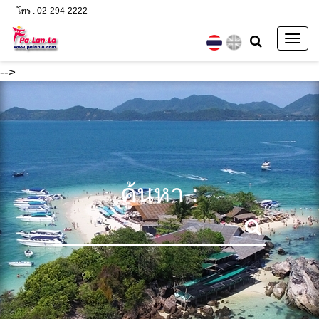
โทร : 02-294-2222
Togg
navig
-->
ค้นหา :