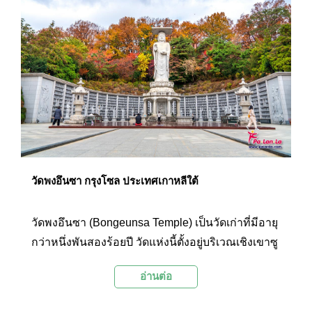
โดยเฉพาะการชอปปิงเสื้อผ้าแฟชั่น เครื่องประดับ
และเครื่องสำอางต่างๆ สินค้าที่นี่จะมีราคาไม่แพงนัก
และมีให้เลือกหลากหลายจึงทำให้ที่นี่เป็นอีกแหล่ง
ชอปปิงในกรุงโซลที่ได้รับความนิยมเป็นอย่างมาก
วัดพงอึนซา กรุงโซล ประเทศเกาหลีใต้
วัดพงอึนซา (Bongeunsa Temple) เป็นวัดเก่าที่มีอายุ
กว่าหนึ่งพันสองร้อยปี วัดแห่งนี้ตั้งอยู่บริเวณเชิงเขาซู
โดซานใจกลางกรุงโซล ภายในบริเวณมี
อ่านต่อ
สถาปัตยกรรมดั้งเดิมอันงดงามที่สะท้อนถึงศิลปะ
วัฒนธรรมเกาหลีในอดีต อีกทั้งยังแวดล้อมด้วยสภาพ