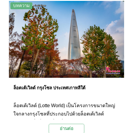
ทางธรรมชาติของป่าไม้ ไฮไลท์ของวัดแห่งนี้คือการ
บทความ
เดินขึ้นไปสักการะพระพุทธรูปที่แกะสลักด้วยหินอ่อน
ซึ่งเป็นพระพุทธรูปองค์ใหญ่ที่สุดของเกาหลีใต้ โดยมี
ความสูง 23 เมตร เป็นวัดที่ผู้คนนิยมมาไหว้ขอพร
เสริมสิริมงคลกันอย่างไม่ขาดสาย
ล็อตเต้เวิลด์ กรุงโซล ประเทศเกาหลีใต้
ล็อตเต้เวิลด์ (Lotte World) เป็นโครงการขนาดใหญ่
ใจกลางกรุงโซลที่ประกอบไปด้วยล็อตเต้เวิลด์
ทาวเวอร์ซึ่งเป็นตึกที่สูงที่สุดของเกาหลีใต้และด้าน
อ่านต่อ
บนสุดของตึกเป็นที่ตั้งของชั้นโซลสกายซึ่งเป็นจุดชม