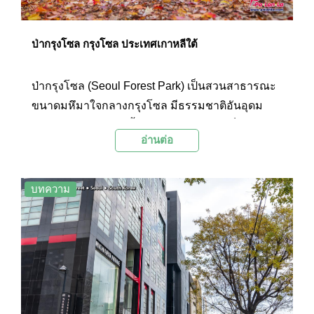
ป่ากรุงโซล กรุงโซล ประเทศเกาหลีใต้
ป่ากรุงโซล (Seoul Forest Park) เป็นสวนสาธารณะ
ขนาดมหึมาใจกลางกรุงโซล มีธรรมชาติอันอุดม
สมบูรณ์และมีต้นไม้ขึ้นอยู่อย่างหนาแน่น เป็นสถาน
อ่านต่อ
ที่พักผ่อนหย่อนใจและสถานที่ท่องเที่ยวทาง
ธรรมชาติที่ได้รับความนิยมอีกแห่งหนึ่งของ
เกาหลีใต้ เพราะเป็นจุดชมดอกซากุระเกาหลีในช่วง
บทความ
เดือนเมษายน และเป็นจุดชมใบไม้เปลี่ยนสีในช่วง
ปลายเดือนกันยายนถึงกลางเดือนพฤศจิกายน ซึ่งใน
แต่ละฤดูกาลก็จะมีบรรยากาศที่สวยงามแตกต่างกัน
ไป เป็นป่ากลางเมืองที่น่าไปเที่ยวชมเป็นอย่างมาก