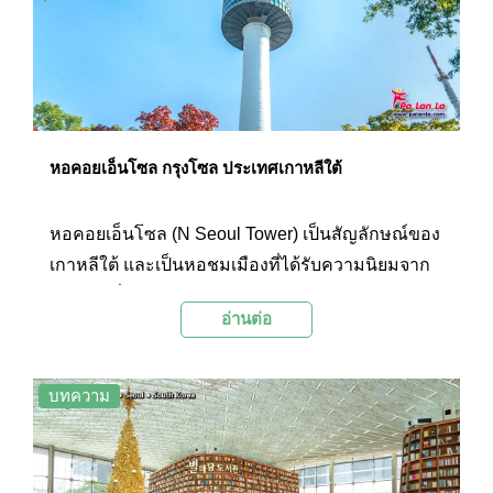
หอคอยเอ็นโซล กรุงโซล ประเทศเกาหลีใต้
หอคอยเอ็นโซล (N Seoul Tower) เป็นสัญลักษณ์ของ
เกาหลีใต้ และเป็นหอชมเมืองที่ได้รับความนิยมจาก
นักท่องเที่ยว โดยด้านบนสามารถชมวิวกรุงโซลจาก
อ่านต่อ
มุมสูงได้โดยรอบ บรรยากาศในตอนกลางวันจะมอง
เห็นเมืองและป่าไม้ ส่วนบรรยากาศในตอนค่ำจะมอง
เห็นแสงไฟระยิบระยับจากบ้านเมืองและอาคารร้าน
บทความ
ค้าต่างๆ ซึ่งมีความสวยงามแตกต่างกันไปตามช่วง
เวลา นอกจากนี้ในตอนกลางคืนด้านนอกหอคอยยัง
ประดับด้วยแสงไฟแอลอีดีที่มีความสวยงามเป็นอย่าง