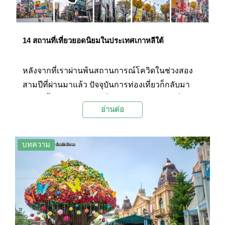
14 สถานที่เที่ยวยอดนิยมในประเทศเกาหลีใต้
หลังจากที่เราผ่านพ้นสถานการณ์โควิดในช่วงสอง
สามปีที่ผ่านมาแล้ว ปัจจุบันการท่องเที่ยวก็กลับมา
คึกคักขึ้น หลายประเทศก็เปิดประเทศให้ท่องเที่ยวได้
อ่านต่อ
แล้ว ซึ่งหนึ่งในนั้นก็คือประเทศเกาหลีใต้ซึ่งเป็นหนึ่ง
ในจุดหมายปลายทางยอดนิยมของคนไทย เพราะด้วย
เอกลักษณ์ของอาหาร อากาศ วัฒนธรรม ดนตรี การ
บทความ
คมนาคม และสถานที่ท่องเที่ยวที่มีสเน่ห์ จึงดึงดูดนัก
ท่องเที่ยวมากมายให้ไปเยือนยังเกาหลีใต้ วันนี้ทาง
Palanla ได้รวบรวมสถานที่ท่องเที่ยวยอดนิยมใน
เกาหลีใต้จำนวน 14 แห่งมาฝากทุกท่าน โดยมีทั้ง
แลนด์มาร์กสำคัญและย่านชอปปิงที่ไม่ควรพลาด จะ