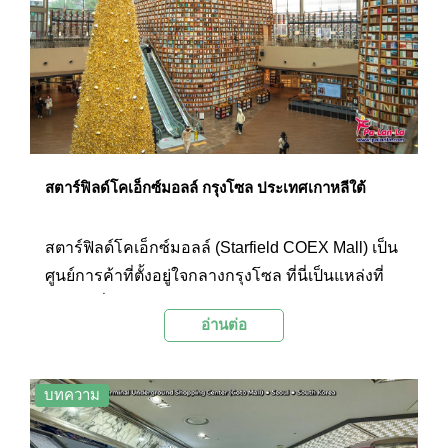
มาก และบริเวณรั้วด้านล่างหอคอยเอ็นโซลยังเป็นที่
คล้องกุญแจคู่รักอีกด้วย
สตาร์ฟิลด์โคเอ็กซ์มอลล์ กรุงโซล ประเทศเกาหลีใต้
สตาร์ฟิลด์โคเอ็กซ์มอลล์ (Starfield COEX Mall) เป็น
ศูนย์การค้าที่ตั้งอยู่ใจกลางกรุงโซล ที่นี่เป็นแหล่งที่
รวมแฟชั่น อาหาร วัฒนธรรม และความบันเทิงเข้า
อ่านต่อ
ไว้ด้วยกัน ไฮไลท์ของที่นี่คือพื้นที่บริเวณห้องสมุดส
ตาร์ฟิลด์ (Starfield Library) ที่ชั้นบีหนึ่งที่ตกแต่งด้วย
ชั้นหนังสือขนาดขนาดมหึมาที่มีความสูงราวสองชั้น
บทความ
ของห้างและมีพื้นที่กว้างขวางสำหรับเพลินกับ
หนังสือมากมาย นอกจากนี้สตาร์ฟิลด์โคเอ็กซ์มอลล์