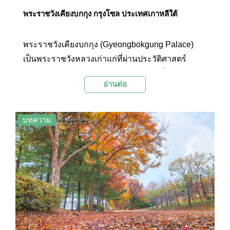
พระราชวังเคียงบกกุง กรุงโซล ประเทศเกาหลีใต้
พระราชวังเคียงบกกุง (Gyeongbokgung Palace)
เป็นพระราชวังหลวงเก่าแก่ที่ผ่านประวัติศาสตร์
เกาหลีมาอย่างยาวนาน พระราชวังและสิ่งปลูกสร้าง
อ่านต่อ
ต่างๆ สร้างขึ้นด้วยสถาปัตยกรรมเกาหลีดั้งเดิมซึ่งมี
ความงดงามเป็นอย่างมาก อีกทั้งยังมีฉากหลังเป็น
เทือกเขาพูคักซานที่ช่วยส่งเสริมความยิ่งใหญ่ให้กับ
บทความ
พระราชวังหลวงแห่งนี้ นอกจากนี้ พระราชวังเคียง
บกกุงยังได้รับการยอมรับให้เป็นมรดกโลกทาง
วัฒนธรรมโดย UNESCO ในปีค.ศ.1997 อีกด้วย ที่นี่
จึงเป็นสถานที่ท่องเที่ยวยอดนิยมและเป็นอีกหนึ่ง
แลนด์มาร์กอันโดดเด่นของกรุงโซลที่ไม่ควรพลาด