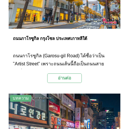
ถนนกาโรซูกิล กรุงโซล ประเทศเกาหลีใต้
ถนนกาโรซูกิล (Garosu-gil Road) ได้ชื่อว่าเป็น
"Artist Street" เพราะถนนเส้นนี้ถือเป็นถนนสาย
แฟชั่นของกรุงโซล สองข้างทางของถนนเรียงราย
อ่านต่อ
ด้วยอาคารร้านค้าดีไซน์สวยๆ เป็นแหล่งร้านเสื้อผ้า
แฟชั่นหลากหลายแบรนด์ให้เดินเลือกชมไปตามทาง
เดินที่มีร่มเงาจากต้นแปะก๊วยข้างทาง เป็นถนนชอป
บทความ
ปิงที่มีบรรยากาศคึกครื้นและน่าเดินเล่นอีกแห่งหนึ่ง
ของกรุงโซลที่ไม่ควรพลาด