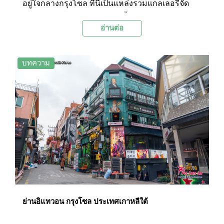
อยู่ใจกลางกรุงโซล ที่นี่เป็นแหล่งรวมแกลเลอรี่จัด
แสดงผลงานศิลปะเกาหลีแบบดั้งเดิมกว่าร้อยแห่ง อีก
อ่านต่อ
ทั้งยังเป็นแหล่งซื้อขายวัตถุโบราณและผลงานศิลปะ
อีกด้วย นักท่องเที่ยวสามารถเดินชมผลงานศิลปะ
สวยๆ และเลือกซื้อสินค้าท้องถิ่น เช่น กระดาษฮันจิ
บทความ
ชา เครื่องปั้นดินเผาต่างๆ รวมถึงเดินชมศิลปะแนว
สตรีทอาร์ตบริเวณถนน และแวะนั่งพักที่ร้านอาหาร
และโรงน้ำชาแบบดั้งเดิมเพื่อดื่มด่ำกับบรรยากาศได้
อย่างเพลิดเพลิน และยังมีคอมมิวนิตี้มอลล์ให้เดิน
เที่ยวชมและใช้เป็นจุดนัดพบอีกด้วย
ย่านอิแทวอน กรุงโซล ประเทศเกาหลีใต้