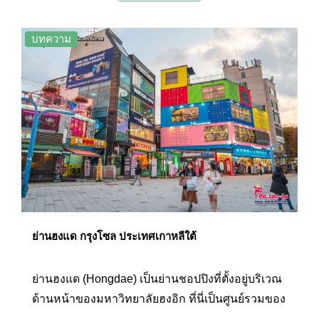
วิวกรุงโซลจากมุมสูงได้รอบทิศ อีกทั้งยังมีพื้นที่ของ
ล็อตเต้เวิลด์แอดเวนเจอร์ที่เป็นสวนสนุกในร่มขนาด
บทความ
ใหญ่ที่มีเครื่องเล่นกว่าห้าสิบชนิด ไปจนถึงแหล่งชอป
ปิงอย่างห้างล็อตเต้เวิลด์มอลล์ และพิพิธภัณฑ์สัตว์น้ำ
ล็อตเต้เวิลด์ที่มีไฮไลท์เป็นอุโมงค์ทะเลขนาดใหญ่ ซึ่ง
สถานที่ในโครงการล็อตเต้เวิลด์ทั้งหมดนี้สามารถ
เดินเชื่อมต่อถึงกันได้อย่างสะดวกสบาย ที่นี่จึงเป็น
สถานที่ท่องเที่ยวที่ได้รับความนิยมเป็นอย่างมาก
เพราะให้ความเพลิดเพลินได้ทั้งครอบครัว
ย่านฮงแด กรุงโซล ประเทศเกาหลีใต้
ย่านฮงแด (Hongdae) เป็นย่านชอปปิงที่ตั้งอยู่บริเวณ
ด้านหน้าของมหาวิทยาลัยฮงอิก ที่นี่เป็นศูนย์รวมของ
เหล่าวัยรุ่น ภายในบริเวณเรียงรายด้วยอาคารร้านค้า