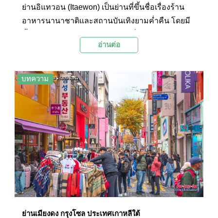
ย่านอิแทวอน (Itaewon) เป็นย่านที่ขึ้นชื่อเรื่องร้าน
อาหารนานาชาติและสถานบันเทิงยามค่ำคืน โดยมี
ทั้งไนท์คลับบรรยากาศสบายๆ ให้นั่งชิลไปจนถึงผับ
อ่านต่อ
สุดฮิปที่ถูกใจสายแดนซ์ ที่นี่เป็นย่านที่คึกครื้นและมี
บรรยากาศที่สนุกสนานสำหรับนักท่องราตรี อีกทั้งยัง
เป็นสถานที่จัดกิจกรรมในช่วงเทศกาลต่างๆ ที่ได้รับ
บทความ
ความนิยมจากนักท่องเที่ยวเป็นอย่างมาก และยังเป็น
หนึ่งในถนนชอปปิงยอดนิยมอีกแห่งหนึ่งของกรุงโซล
อีกด้วย แม้ว่าเมื่อไม่นานมานี้จะมีเหตุการณ์ไม่คาด
ฝันที่ทำให้มีผู้เสียชีวิตในย่านนี้เป็นจำนวนมาก แต่
ผู้คนทั่วโลกต่างก็ส่งกำลังใจให้กับผู้สูญเสีย และ
เข้าใจสถานการณ์ว่าคงต้องให้เวลาเยียวยาพื้นที่
บริเวณนี้สักพักจนกว่าจะพร้อมกลับมาเป็นหนึ่งใน
ถนนที่มีชีวิตชีวาของเกาหลีใต้อีกครั้ง
ย่านเมียงดง กรุงโซล ประเทศเกาหลีใต้