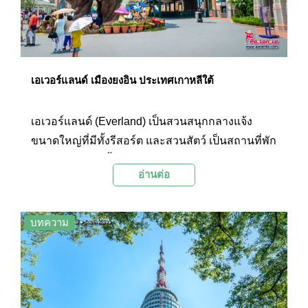
มีที่ไหนบ้างนั้นไปชมกันเลยค่ะ
เอเวอร์แลนด์ เมืองยงอิน ประเทศเกาหลีใต้
เอเวอร์แลนด์ (Everland) เป็นสวนสนุกกลางแจ้ง
ขนาดใหญ่ที่มีทั้งรีสอร์ต และสวนสัตว์ เป็นสถานที่พัก
ผ่อนหย่อนใจได้ทั้งครอบครัว ภายในตกแต่งอย่าง
อ่านต่อ
สวยงาม มีมุมถ่ายรูปน่ารักๆ มากมาย อีกทั้งยังมี
อาคารร้านค้า ร้านอาหาร และร้านของที่ระลึกให้
แวะเที่ยวชม นอกจากนี้ในช่วงเดือนมีนาคมถึง
บทความ
เมษายนจะมีไฮไลท์เป็นเทศกาลทุ่งดอกทิวลิปสีสัน
สดใสสวยงาม และขบวนพาเหรดอันสนุกสนาน
ท่ามกลางบรรยากาศของหุบเขาอีกด้วย