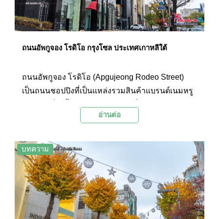
ถนนอัพกูจอง โรดิโอ กรุงโซล ประเทศเกาหลีใต้
ถนนอัพกูจอง โรดิโอ (Apgujeong Rodeo Street)
เป็นถนนชอปปิงที่เป็นแหล่งรวมสินค้าแบรนด์เนมหรู
ไม่ว่าจะเป็นเสื้อผ้า กระเป๋า และเครื่องประดับต่างๆ
อ่านต่อ
ภายในบริเวณเรียงรายด้วยอาคารร้านค้าที่ตกแต่ง
อย่างสวยงาม มีบรรยากาศที่คึกครื้นโดยมีทั้งร้านค้า
ร้านอาหาร และคาเฟ่มากมายให้ได้แวะเที่ยวชม
บทความ
นอกจากนี้ที่นี่ยังเป็นย่านเสริมความงามชื่อดังโดยมี
คลีนิคศัลยกรรมตั้งอยู่เป็นหลายแห่งอีกด้วย