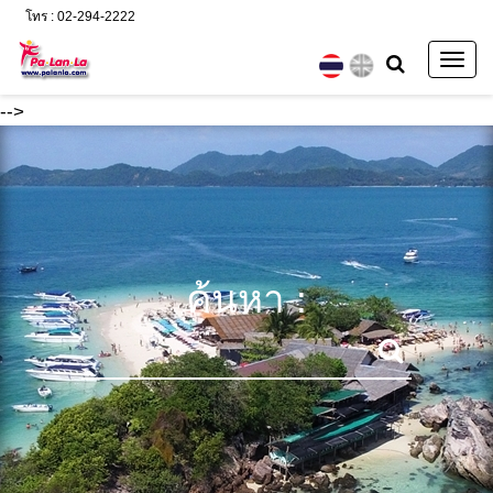
โทร : 02-294-2222
Togg
navig
-->
ค้นหา :