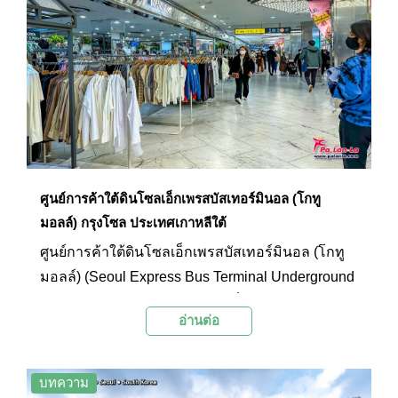
ยังมีร้านค้ากว่าสองร้อยร้านค้า และมีร้านอาหาร
และเครื่องดื่มให้เลือกอย่างหลากหลาย อีกทั้งยังมีจุด
บริการไปรษณีย์ โรงภาพยนตร์ และส่วนของ
พิพิธภัณฑ์สัตว์น้ำอีกด้วย ที่นี่จึงเป็นแหล่งชอปปิง
ขนาดใหญ่ที่มีมุมพักผ่อนและมุมถ่ายภาพสวยๆ อีก
แห่งหนึ่งของกรุงโซลที่ไม่ควรพลาด
ศูนย์การค้าใต้ดินโซลเอ็กเพรสบัสเทอร์มินอล (โกทู
มอลล์) กรุงโซล ประเทศเกาหลีใต้
ศูนย์การค้าใต้ดินโซลเอ็กเพรสบัสเทอร์มินอล (โกทู
มอลล์) (Seoul Express Bus Terminal Underground
Shopping Center (Goto Mall)) เป็นห้างสรรพสินค้า
อ่านต่อ
ชั้นใต้ดินของอาคาร Express Bus Terminal โดยเป็น
ห้างสรรพสินค้าใต้ดินขนาดใหญ่ซึ่งที่มีร้านค้าหลาย
ร้อยร้าน ที่นี่เป็นสวรรค์แห่งการชอปปิงสำหรับผู้หญิง
บทความ