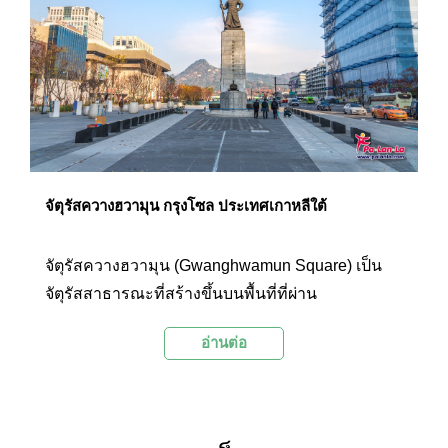
ซื้อหาของฝาก และมีสตรีทฟู้ดเกาหลีมากมายให้ได้
ลองลิ้มชิมรสอีกด้วย
จัตุรัสควางฮวามุน กรุงโซล ประเทศเกาหลีใต้
จัตุรัสควางฮวามุน (Gwanghwamun Square) เป็น
จัตุรัสสาธารณะที่สร้างขึ้นบนพื้นที่ที่ผ่าน
ประวัติศาสตร์สำคัญของเกาหลีในช่วงหกร้อยปีก่อน
อ่านต่อ
จัตุรัสแห่งนี้ตั้งอยู่ที่ใจกลางของถนนเซจงโร โดดเด่น
ด้วยพระบรมรูปกษัตริย์เซจงมหาราชและอนุสาวรีย์
ของพลเรือเอกอีซุนชินซึ่งเป็นสัญลักษณ์ของจัตุรัส
แห่งนี้ และมีพระราชวังเคียงบกกุงและเทือกเขาพูคัก