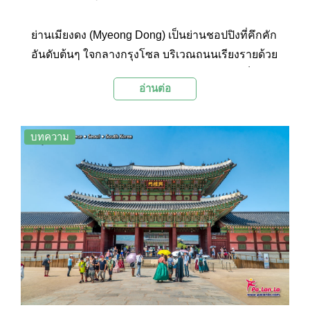
ย่านเมียงดง (Myeong Dong) เป็นย่านชอปปิงที่คึกคัก
อันดับต้นๆ ใจกลางกรุงโซล บริเวณถนนเรียงรายด้วย
อาคารร้านค้ามากมายหลายแบรนด์ ไม่ว่าจะเป็น
อ่านต่อ
เสื้อผ้า กระเป๋า รองเท้า เครื่องสำอาง คาเฟ่ และร้าน
อาหารหลากหลายประเภท อีกทั้งยังมีแผงสตรีทฟู้ด
เกาหลีต่างๆ ให้ได้ลองลิ้มชิมรส ย่านนี้จึงเป็นสถานที่
บทความ
ยอดนิยมของนักท่องเที่ยวและเป็นถนนชอปปิงที่มี
ชีวิตชีวาเป็นอย่างมาก