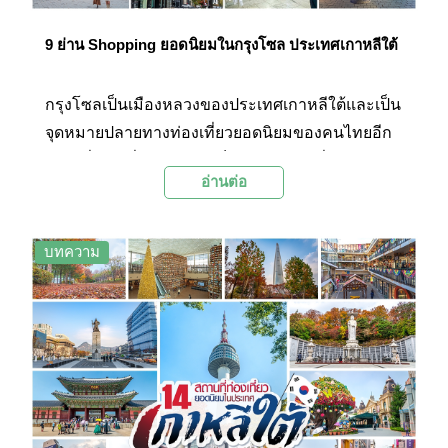
9 ย่าน Shopping ยอดนิยมในกรุงโซล ประเทศเกาหลีใต้
กรุงโซลเป็นเมืองหลวงของประเทศเกาหลีใต้และเป็น
จุดหมายปลายทางท่องเที่ยวยอดนิยมของคนไทยอีก
ด้วย เมื่อไปเที่ยวเกาหลีใต้ก็ต้องไม่พลาดที่จะไปยังแห
อ่านต่อ
ล่งชอปปิงหรือถนนคนเดินในกรุงโซลซึ่งมีอยู่หลาย
แห่งด้วยกัน โดยแต่ละแห่งก็จะมีเอกลักษณ์แตกต่าง
กันไป เช่น ย่านวัยรุ่น ย่านแฟชั่น ย่านแบรนด์เนม
บทความ
ย่านตลาด และย่านศิลปะ วันนี้ทาง Palanla จึงได้
รวบรวม 9 ย่าน Shopping ยอดนิยมในกรุงโซลที่มี
ความคึกคักและมีบรรยากาศที่น่าเดินมาฝากทุกท่าน
กันในบทความนี้