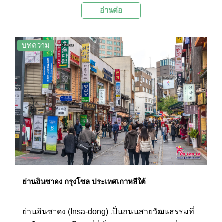
อ่านต่อ
ที่มีเอกลักษณ์ เช่น คาเฟ่ ร้านอาหาร ร้านค้าจำหน่าย
สินค้าแฟชั่น ไนท์คลับ และตลาดศิลปะ และยังมีผล
งานสตรีทอาร์ตบริเวณกำแพงเรียงรายอยู่เป็นระยะ
บทความ
โดยย่านนี้จะคึกคักตั้งแต่ช่วงบ่ายไปถึงค่ำ นอกจากนี้
ทุกวันเสาร์และอาทิตย์จะมีตลาดนัดที่จำหน่ายสินค้า
ต่างๆ รวมถึงมีกิจกรรมการแสดงต่างๆ ของเหล่าวัย
รุ่นอีกด้วย
ย่านอินซาดง กรุงโซล ประเทศเกาหลีใต้
ย่านอินซาดง (Insa-dong) เป็นถนนสายวัฒนธรรมที่