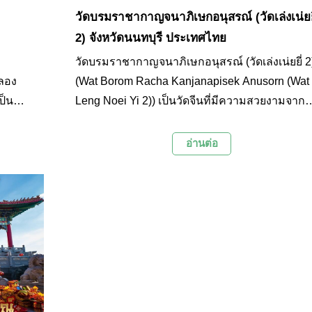
วัดบรมราชากาญจนาภิเษกอนุสรณ์ (วัดเล่งเน่ยยี
2) จังหวัดนนทบุรี ประเทศไทย
วัดบรมราชากาญจนาภิเษกอนุสรณ์ (วัดเล่งเน่ยยี่ 2
คลอง
(Wat Borom Racha Kanjanapisek Anusorn (Wat
ป็น
Leng Noei Yi 2)) เป็นวัดจีนที่มีความสวยงามจาก
นจึงมี
สถาปัตยกรรมจีนที่คล้ายกับพระราชวังต้องห้ามที่ก
งยังมี
ปักกิ่งประเทศจีน วัดแห่งนี้เป็นอีกหนึ่งสถานที่ยอด
อ่านต่อ
กรรม
ในช่วงตรุษจีน โดยชาวไทยเชื้อสายจีนและผู้มีจิต
ศรัทธามักจะเดินทางมาไหว้ขอพรองค์ทวยเทพแล
องถิ่น
ทำบุญแก้ปีชงกันในทุกๆ ปี ซึ่งนอกจากการไหว้ข
เพื่อความเป็นสิริมงคลแล้ว อีกหนึ่งไฮไลท์ของที่นี่ค
การเดินเที่ยวชมความสวยงามของวิหารและสิ่งปล
สร้างต่างๆ ภายในวัดรวมถึงเที่ยวชมการตกแต่งด้
ศิลปะจีนที่มีความงดงามเป็นอย่างมาก