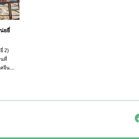
่ยยี่
่ 2)
นที่
ทศจีน
ษจีน
เดิน
งกัน
็นสิริ
ี่ยวชม
นที่มี