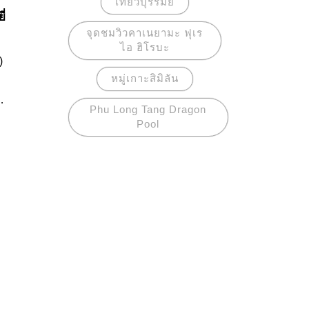
เที่ยวบุรีรัมย์
่
จุดชมวิวคาเนยามะ ฟุเร
ไอ ฮิโรบะ
)
หมู่เกาะสิมิลัน
Phu Long Tang Dragon
รุง
Pool
นิยม
ะ
อพร
ือ
ูก
วย