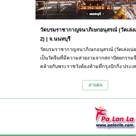
วัดบรมราชากาญจนาภิเษกอนุสรณ์ (วัดเล่งเน
2) | จ.นนทบุรี
วัดบรมราชากาญจนาภิเษกอนุสรณ์ (วัดเล่งเน่ยยี
เป็นวัดจีนที่มีความสวยงามจากสถาปัตยกรรมจี
คล้ายกับพระราชวังต้องห้ามที่กรุงปักกิ่ง ประเ
วัดแห่งนี้เป็นอีกหนึ่งสถานที่ยอดนิยมในช่วงตรุ
โดยชาวไทยเชื้อสายจีนและผู้มีจิตศรัทธามักจะ
อ่านต่อ
ทางมาไหว้ขอพรองค์ทวยเทพและทำบุญแก้ปีช
ในทุกๆ ปี ซึ่งนอกจากการไหว้ขอพรเพื่อความเป
มงคลแล้ว อีกหนึ่งไฮไลท์ของที่นี่คือการเดินเท
ความสวยงามของวิหารและสิ่งปลูกสร้างต่างๆ
ภายในวัดรวมถึงเที่ยวชมการตกแต่งด้วยศิลปะจี
ความงดงามเป็นอย่างมาก