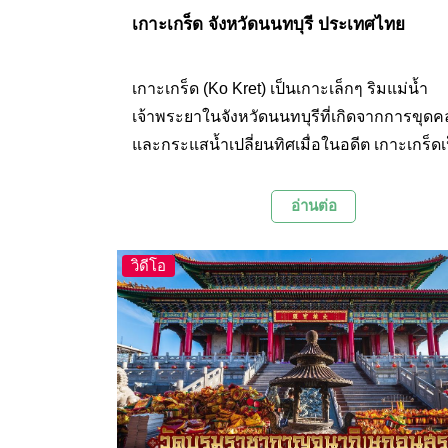
เกาะเกร็ด จังหวัดนนทบุรี ประเทศไทย
เกาะเกร็ด (Ko Kret) เป็นเกาะเล็กๆ ริมแม่น้ำ
เจ้าพระยาในจังหวัดนนทบุรีที่เกิดจากการขุด
และกระแสน้ำเปลี่ยนทิศเมื่อในอดีต เกาะเกร็ดเ
ย่านชุมชนมาตั้งแต่สมัยอยุธยาตอนปลาย ปัจจุบั
วัดและโบราณสถานหลายแห่งให้เที่ยวชม อีกทั้
อ่านต่อ
หมู่บ้านโอทอปที่จัดแสดงผลงานทางด้านหัตถ
และเครื่องปั้นดินเผาของชาวไทยเชื้อสายมอญ
วิดีโอ
นอกจากนี้ยังมีส่วนของตลาดที่จำหน่ายสินค้าท้
อาหาร และขนมอร่อยๆ อีกด้วย