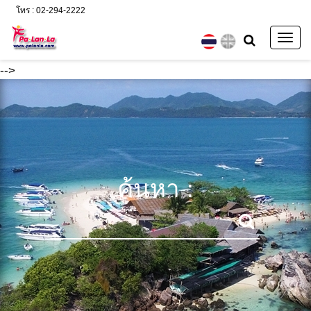
โทร : 02-294-2222
Togg
navig
-->
ค้นหา :