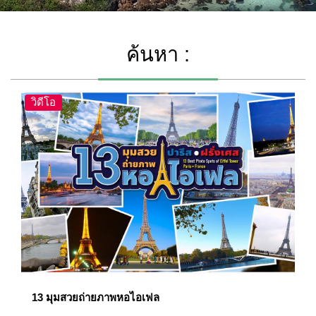
ค้นหา :
วิดีโอ
13 มุมสวยถ่ายภาพหอไอเฟล