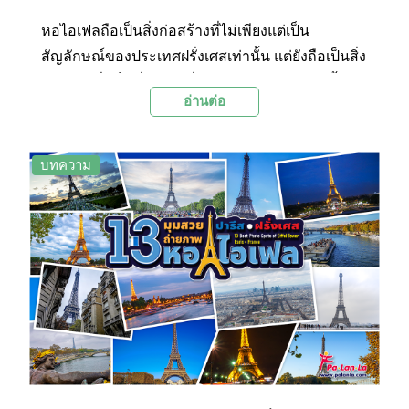
หอไอเฟลถือเป็นสิ่งก่อสร้างที่ไม่เพียงแต่เป็น
สัญลักษณ์ของประเทศฝรั่งเศสเท่านั้น แต่ยังถือเป็นสิ่ง
ก่อสร้างซึ่งเป็นที่รู้จักไปทั่วโลก หอไอเฟลสร้างขึ้น
อ่านต่อ
เพื่อใช้เป็นสัญลักษณ์ของงานแสดงสินค้าโลก ในปี
ค.ศ. 1889 เพื่อแสดงถึงความยิ่งใหญ่ของประเทศ
ฝรั่งเศส ความเจริญก้าวหน้าทางเทคโนโลยี
บทความ
วิทยาศาสตร์ และความสวยทางศิลปะสถาปัตยกรรม
มีลักษณะเป็นหอคอยเหล็ก สร้างขึ้นโดยสถาปนิกที่
ชื่อว่ากุสตาฟ ไอเฟล และเนื่องจากหอไอเฟลนั้นมี
ความสูงอันโดดเด่นจนสามารถมองเห็นได้จากสถาน
ที่แทบทุกแห่งในเมืองปารีส Palanla เราจึงได้คัด
เลือก 13 มุมถ่ายภาพหอไอเฟลที่สวยที่สุดมาแนะนำ
ให้กับทุกคนที่มีโอกาสได้ไปเยือนเมืองปารีส ประเทศ
ฝรั่งเศสได้ตามไปเก็บภาพกัน