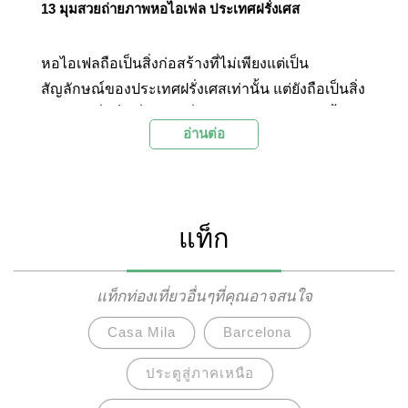
13 มุมสวยถ่ายภาพหอไอเฟล ประเทศฝรั่งเศส
หอไอเฟลถือเป็นสิ่งก่อสร้างที่ไม่เพียงแต่เป็น
สัญลักษณ์ของประเทศฝรั่งเศสเท่านั้น แต่ยังถือเป็นสิ่ง
ก่อสร้างซึ่งเป็นที่รู้จักไปทั่วโลก หอไอเฟลสร้างขึ้น
อ่านต่อ
เพื่อใช้เป็นสัญลักษณ์ของงานแสดงสินค้าโลก ในปี
ค.ศ. 1889 เพื่อแสดงถึงความยิ่งใหญ่ของประเทศ
ฝรั่งเศส ความเจริญก้าวหน้าทางเทคโนโลยี
วิทยาศาสตร์ และความสวยทางศิลปะสถาปัตยกรรม
แท็ก
มีลักษณะเป็นหอคอยเหล็ก สร้างขึ้นโดยสถาปนิกที่
ชื่อว่ากุสตาฟ ไอเฟล และเนื่องจากหอไอเฟลนั้นมี
ความสูงอันโดดเด่นจนสามารถมองเห็นได้จากสถาน
แท็กท่องเที่ยวอื่นๆที่คุณอาจสนใจ
ที่แทบทุกแห่งในเมืองปารีส Palanla เราจึงได้คัด
Casa Mila
Barcelona
เลือก 13 มุมถ่ายภาพหอไอเฟลที่สวยที่สุดมาแนะนำ
ให้กับทุกคนที่มีโอกาสได้ไปเยือนเมืองปารีส ประเทศ
ประตูสู่ภาคเหนือ
ฝรั่งเศสได้ตามไปเก็บภาพกัน