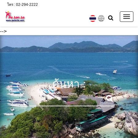
โทร : 02-294-2222
Togg
navig
-->
ค้นหา :