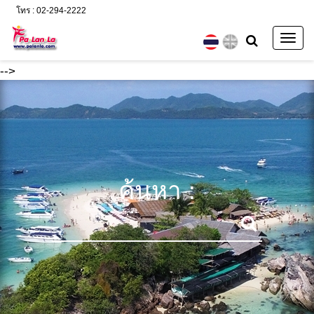
โทร : 02-294-2222
Togg
navig
-->
ค้นหา :