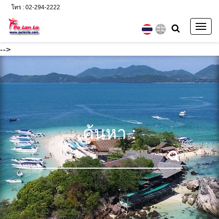
โทร : 02-294-2222
Togg
navig
-->
ค้นหา :