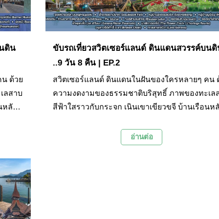
นดิน
ขับรถเที่ยวสวิตเซอร์แลนด์ ดินแดนสวรรค์บนดิ
..9 วัน 8 คืน | EP.2
น ด้วย
สวิตเซอร์แลนด์ ดินแดนในฝันของใครหลายๆ คน ด
ะเลสาบ
ความงดงามของธรรมชาติบริสุทธิ์ ภาพของทะเล
นหลัง
สีฟ้าใสราวกับกระจก เนินเขาเขียวขจี บ้านเรือนหล
่
น้อยที่กระจายตัวอยู่อย่างเหมาะเจาะ เทือกเขาที่
แดนที่
ปกคลุมด้วยหิมะสีขาวเป็นแนวยาวโอบล้อมดินแดนท
อ่านต่อ
ึง
ได้ชื่อว่าเป็นหลังคาของทวีปยุโรปแห่งนี้ ไปจนถึง
ะ
ความรุ่มรวยทางประวัติศาสตร์ วัฒนธรรม และ
เสน่ห์
สถาปัตยกรรมเก่าแก่ตามเมืองต่างๆ ล้วนแต่เป็นเสน
ง ทริ
ดึงดูดให้ใครต่อใครอยากเดินทางมาเยือนสักครั้ง ท
ยการ
ปนี้ เราได้วางแผนเที่ยวทั้งหมด 9 วัน 8 คืน โดยกา
ทางของ
เช่ารถขับเป็นหลัก โดยใน EP. นี้ เป็นการเดินทาง