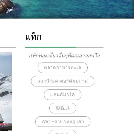
แท็ก
แท็กท่องเที่ยวอื่นๆที่คุณอาจสนใจ
ตลาดอาหารทะเล
สถานีรอตเตอร์ดัมบลาค
แลนด์มาร์ค
影视城
Wat Phra Nang Din