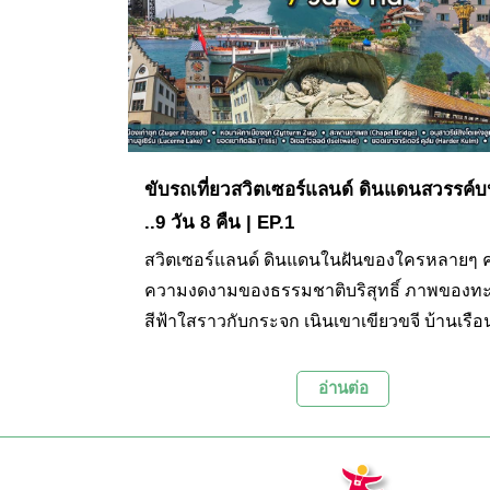
Day 7 - Day 9 ของทริป
ขับรถเที่ยวสวิตเซอร์แลนด์ ดินแดนสวรรค์บ
..9 วัน 8 คืน | EP.1
สวิตเซอร์แลนด์ ดินแดนในฝันของใครหลายๆ ค
ความงดงามของธรรมชาติบริสุทธิ์ ภาพของท
สีฟ้าใสราวกับกระจก เนินเขาเขียวขจี บ้านเรือ
น้อยที่กระจายตัวอยู่อย่างเหมาะเจาะ เทือกเขาที
ปกคลุมด้วยหิมะสีขาวเป็นแนวยาวโอบล้อมดิน
อ่านต่อ
ได้ชื่อว่าเป็นหลังคาของทวีปยุโรปแห่งนี้ ไปจนถ
ความรุ่มรวยทางประวัติศาสตร์ วัฒนธรรม แล
สถาปัตยกรรมเก่าแก่ตามเมืองต่างๆ ล้วนแต่เป็น