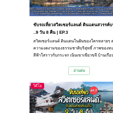
ขับรถเที่ยวสวิตเซอร์แลนด์ ดินแดนสวรรค์บ
..9 วัน 8 คืน | EP.3
สวิตเซอร์แลนด์ ดินแดนในฝันของใครหลายๆ ค
ความงดงามของธรรมชาติบริสุทธิ์ ภาพของท
สีฟ้าใสราวกับกระจก เนินเขาเขียวขจี บ้านเรือ
น้อยที่กระจายตัวอยู่อย่างเหมาะเจาะ เทือกเขาที
ปกคลุมด้วยหิมะสีขาวเป็นแนวยาวโอบล้อมดิน
อ่านต่อ
ได้ชื่อว่าเป็นหลังคาของทวีปยุโรปแห่งนี้ ไปจนถ
ความรุ่มรวยทางประวัติศาสตร์ วัฒนธรรม แล
วิดีโอ
สถาปัตยกรรมเก่าแก่ตามเมืองต่างๆ ล้วนแต่เป็น
ดึงดูดให้ใครต่อใครอยากเดินทางมาเยือนสักครั้
ปนี้ เราได้วางแผนเที่ยวทั้งหมด 9 วัน 8 คืน โด
เช่ารถขับเป็นหลัก โดยใน EP. นี้ เป็นการเดิน