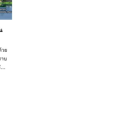
น
้วย
สาบ
ัง
ี่
่ห์
ริ
ร
ของ