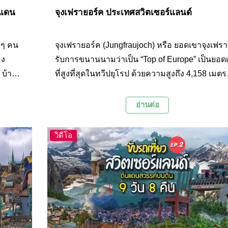
นแดน
จุงเฟรายอร์ค ประเทศสวิตเซอร์แลนด์
ยๆ คน
จุงเฟรายอร์ค (Jungfraujoch) หรือ ยอดเขาจุงเฟรา 
อง
รับการขนานนามว่าเป็น “Top of Europe” เป็นยอด
 บ้าน
ที่สูงที่สุดในทวีปยุโรป ด้วยความสูงถึง 4,158 เมตร
เทือก
เหนือระดับน้ำทะเล บวกกับภูมิประเทศของเทือกเ
อมดิน
สูงสลับซับซ้อนอันงดงาม ปกคลุมด้วยหิมะสีขาวต
อ่านต่อ
 ไป
ทั้งปี ที่นี่จึงเป็นจุดหมายปลายทางในฝันของใคร
รม และ
หลายๆ คนที่สักครั้งหนึ่งในชีวิตอยากมาเยือน
วิดีโอ
เสน่ห์
้ง