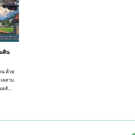
Day 3 - Day 6 ของทริป
นดิน
น ด้วย
ะเลสาบ
นหลัง
่
แดนที่
ึง
ะ
เสน่ห์