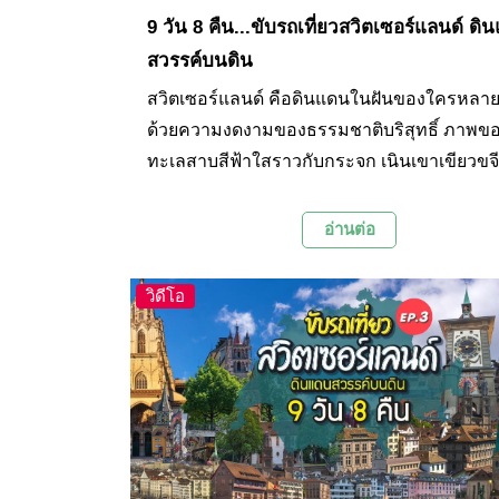
9 วัน 8 คืน...ขับรถเที่ยวสวิตเซอร์แลนด์ ดิ
สวรรค์บนดิน
สวิตเซอร์แลนด์ คือดินแดนในฝันของใครหลา
ด้วยความงดงามของธรรมชาติบริสุทธิ์ ภาพข
ทะเลสาบสีฟ้าใสราวกับกระจก เนินเขาเขียวขจี
เรือนหลังน้อยที่กระจายตัวอยู่อย่างเหมาะเจาะ 
เขาที่ปกคลุมด้วยหิมะสีขาวเป็นแนวยาวโอบล้
อ่านต่อ
แดนที่ได้ชื่อว่าเป็นหลังคาของทวีปยุโรปแห่งนี้
จนถึงความรุ่มรวยทางประวัติศาสตร์ วัฒนธร
วิดีโอ
สถาปัตยกรรมเก่าแก่ตามเมืองต่างๆ ล้วนแต่เป็น
ดึงดูดให้ใครต่อใครอยากเดินทางมาเยือนสักครั