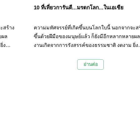
10 ที่เที่ยวการันตี...มรดกโลก...ในเอเชีย
จะสร้าง
ความมหัศจรรย์ที่เกิดขึ้นบนโลกใบนี้ นอกจากจะสร
ายผล
ขึ้นด้วยฝีมือของมนุษย์แล้ว ก็ยังมีอีกหลากหลายผล
ิ่ง
งานเกิดจากการรังสรรค์ของธรรมชาติ งดงาม ยิ่ง
ะพาไป
ใหญ่ และน่าทึ่งไม่แพ้กันเลยค่ะ วันนี้เราเลยจะพา
ป็น
ชม 10 สถานที่ทั่วเอเชีย ที่ได้รับการยกย่องให้เป็น
อ่านต่อ
ที่
มรดกโลก จากองค์การยูเนสโก และยังเป็นสถานที่
ุมโลก
ยอดฮิตที่ได้รับความนิยมจากท่องเที่ยวทั่วทุกมุมโ
ค่ะ