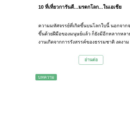
10 ที่เที่ยวการันตี...มรดกโลก...ในเอเชีย
ความมหัศจรรย์ที่เกิดขึ้นบนโลกใบนี้ นอกจาก
ขึ้นด้วยฝีมือของมนุษย์แล้ว ก็ยังมีอีกหลากหล
งานเกิดจากการรังสรรค์ของธรรมชาติ งดงาม ย
ใหญ่ และน่าทึ่งไม่แพ้กันเลยค่ะ วันนี้เราเลยจ
ชม 10 สถานที่ทั่วเอเชีย ที่ได้รับการยกย่องให้เ
อ่านต่อ
มรดกโลก จากองค์การยูเนสโก และยังเป็นสถาน
ยอดฮิตที่ได้รับความนิยมจากท่องเที่ยวทั่วทุกม
บทความ
ค่ะ