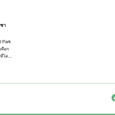
ซซา
l Park
เทือก
ที่โดด
ิที่
ที่อยู่
ลาย
แบบ