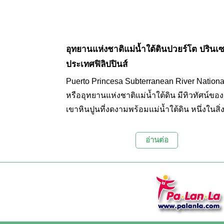
อุทยานแห่งชาติแม่น้ำใต้ดินปวยร์โต ปรินเ
ประเทศฟิลิปปินส์
Puerto Princesa Subterranean River Nationa
หรืออุทยานแห่งชาติแม่น้ำใต้ดิน มีทิวทัศน์ของ
เขาหินปูนที่งดงามพร้อมแม่น้ำใต้ดิน หนึ่งในสิ่ง
เด่นซึ่งได้ขึ้นทะเบียนเป็นมรดกโลกทางธรรมชาต
มีชื่อเสียงแห่งหนึ่ง นอกจากนี้อุทยานแห่งนี้ยังเป็น
อ่านต่อ
อาศัยที่สำคัญสำหรับการอนุรักษ์ความหลากห
ทางชีวภาพ มีระบบนิเวศ 'ภูเขาสู่ทะเล' เต็มรูป
และมีป่าที่สำคัญที่สุดแห่งหนึ่งในทวีปเอเชีย