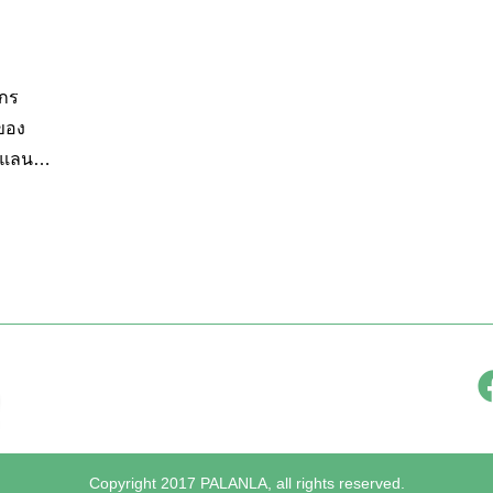
ากร
ของ
แลนด์
ี่มี
ย์นี้ทำ
นด์
าฬ โดย
ูวาฬ
ารดู
ing
องหลวง
g
Copyright 2017 PALANLA, all rights reserved.