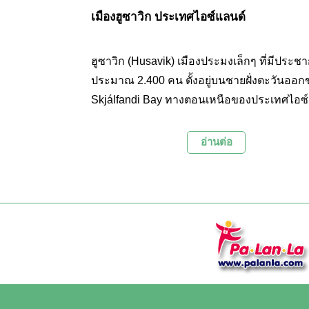
เมืองฮูซาวิก ประเทศไอซ์แลนด์
ฮูซาวิก (Husavik) เมืองประมงเล็กๆ ที่มีประช
ประมาณ 2.400 คน ตั้งอยู่บนชายฝั่งตะวันออก
Skjálfandi Bay ทางตอนเหนือของประเทศไอซ์
โดยหันหน้าสู่เทือกเขา 'Víkna- and Kinnarfjöll' ท
ความสูงราว 1100 เมตร ภูมิประเทศที่น่าอัศจรร
อ่านต่อ
ให้ฮูซาวิกเป็นหนึ่งในเมืองที่สวยที่สุดในไอซ์แล
เมืองเล็กๆ แห่งนี้มีชื่อเสียงในเรื่องของการดูว
เป็นหนึ่งในสถานที่ที่ดีที่สุดในโลกสำหรับการด
จนได้รับการขนานนามให้เป็นเมืองหลวงแห่งก
วาฬของประเทศไอซ์แลนด์ (The Whale watch
capital of Iceland) และยังถูกยกย่องให้เป็นเมื
แห่งการดูวาฬของยุโรป (The Whale watchin
capital of Europe) อีกด้วย