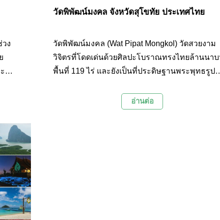
วัดพิพัฒน์มงคล จังหวัดสุโขทัย ประเทศไทย
ช่วง
วัดพิพัฒน์มงคล (Wat Pipat Mongkol) วัดสวยงาม
ย
วิจิตรที่โดดเด่นด้วยศิลปะโบราณทรงไทยล้านนา
าะ
พื้นที่ 119 ไร่ และยังเป็นที่ประดิษฐานพระพุทธรูป
อสถา
ทองคำแท้อายุราว 500 ปี สร้างด้วยศิลปะสมัยสุโข
ุ่นหลัง
ที่มีความงดงามและเป็นพระพุทธรูปศักดิ์สิทธิ์ของ
อ่านต่อ
งมี
จังหวัดสุโขทัย
่าสนใจ
คัดสรร
ยมาฝาก