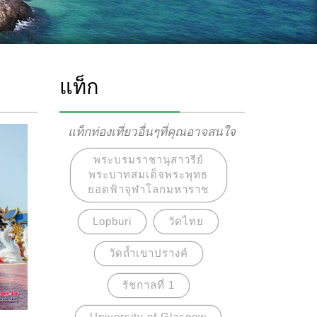
แท็ก
แท็กท่องเที่ยวอื่นๆที่คุณอาจสนใจ
พระบรมราชานุสาวรีย์
พระบาทสมเด็จพระพุทธ
ยอดฟ้าจุฬาโลกมหาราช
Lopburi
วัดไทย
วัดถ้ำเขาปรางค์
รัชกาลที่ 1
University of Glasgow