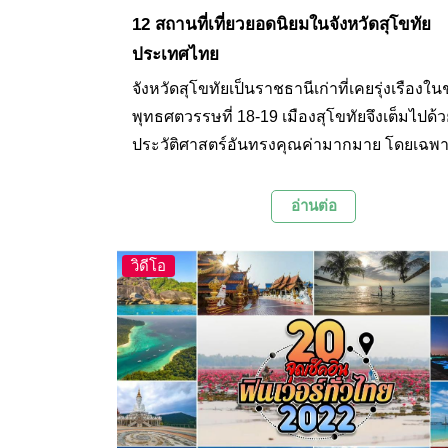
12 สถานที่เที่ยวยอดนิยมในจังหวัดสุโขทัย
ประเทศไทย
จังหวัดสุโขทัยเป็นราชธานีเก่าที่เคยรุ่งเรืองใน
พุทธศตวรรษที่ 18-19 เมืองสุโขทัยจึงเต็มไปด้ว
ประวัติศาสตร์อันทรงคุณค่ามากมาย โดยเฉพ
แหล่งโบราณสถานขนาดใหญ่ที่ยังคงหลงเหลื
ปัตกรรมและศิลปกรรมเมื่อในอดีตเอาไว้ให้คนร
อ่านต่อ
ได้เที่ยวชมศึกษา นอกจากนี้ในจังหวัดสุโขทัยยั
สถานที่ท่องเที่ยวอีกหลายแห่งที่มีเรื่องราวที่น
วิดีโอ
และทิวทัศน์ที่สวยงาม วันนี้ทาง Palanla จึงได้
12 สถานที่ท่องเที่ยวยอดนิยมในจังหวัดสุโขทั
ทุกท่านกันในบทความนี้