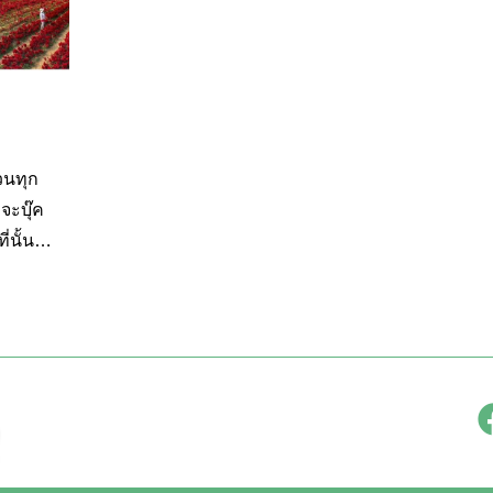
วนทุก
จะบุ๊ค
่นั้น
คัดสรร
กันเลย