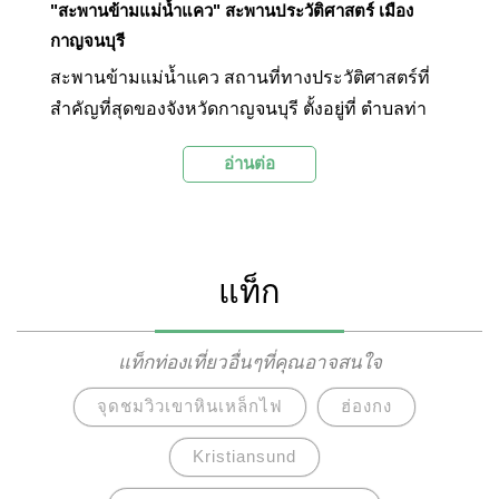
"สะพานข้ามแม่น้ำแคว" สะพานประวัติศาสตร์ เมือง
กาญจนบุรี
สะพานข้ามแม่น้ำแคว สถานที่ทางประวัติศาสตร์ที่
สำคัญที่สุดของจังหวัดกาญจนบุรี ตั้งอยู่ที่ ตำบลท่า
มะขาม อำเภอเมืองกาญจนบุรี จังหวัดกาญจนบุรี
อ่านต่อ
เป็นสะพานของเส้นทางรถไฟสายมรณะ สร้างขึ้น
สมัยสงครามโลกครั้งที่ 2 สะพานเหล็กสัญลักษณ์ของ
เมืองกาญจนบุรี ซึ่งได้จารึกเรื่องราวแห่ง
ประวัติศาสตร์ ไว้มากมาย ถ้าไม่ได้มาเหยียบบน
แท็ก
สะพานนี้ถือว่ายังมาไม่ถึงกาญจนบุรีเลยทีเดียว
แท็กท่องเที่ยวอื่นๆที่คุณอาจสนใจ
จุดชมวิวเขาหินเหล็กไฟ
ฮ่องกง
Kristiansund