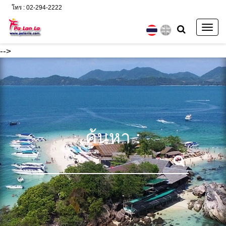
โทร : 02-294-2222
Togg
navig
-->
ค้นหา :