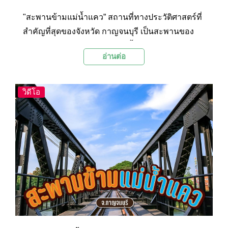
"สะพานข้ามแม่น้ำแคว” สถานที่ทางประวัติศาสตร์ที่
สำคัญที่สุดของจังหวัด กาญจนบุรี เป็นสะพานของ
เส้นทางรถไฟสายมรณะ สร้างขึ้นสมัยสงครามโลก
อ่านต่อ
ครั้งที่ 2 สะพานเหล็กสัญลักษณ์ของเมืองกาญจนบุรี
ซึ่งได้จารึกเรื่องราวแห่งประวัติศาตร์ ไว้มากมาย ถ้า
ไม่ได้มาเหยียบบนสะพานนี้ถือว่ายังมาไม่ถึง
วิดีโอ
กาญจนบุรีเลยทีเดียว