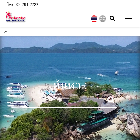
โทร : 02-294-2222
Togg
navig
-->
ค้นหา :