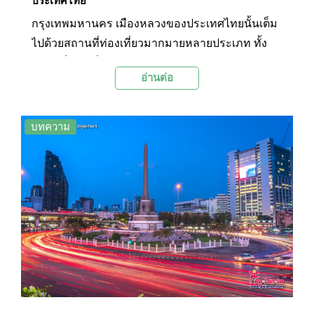
ประเทศไทย
กรุงเทพมหานคร เมืองหลวงของประเทศไทยนั้นเต็ม
ไปด้วยสถานที่ท่องเที่ยวมากมายหลายประเภท ทั้ง
สถานที่ท่องเที่ยวเชิงประวัติศาสตร์ ศิลปะวัฒนธรรม
อ่านต่อ
วัดวาอาราม ตลาดนัด พิพิธภัณฑ์ ไปจนถึง
ศูนย์การค้าขนาดใหญ่ วันนี้ทาง Palanla จึงได้
รวบรวม 42 สถานที่ท่องเที่ยวยอดนิยมใน
บทความ
กรุงเทพมหานครมาฝากทุกท่านเพื่อเป็นแนวทางและ
เช็คลิสท์สำหรับการท่องเที่ยวในวันหยุดที่จะถึงนี้กัน