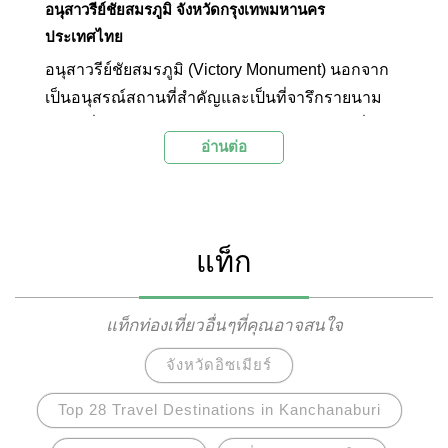
อนุสาวรีย์ชัยสมรภูมิ จังหวัดกรุงเทพมหานคร
ประเทศไทย
อนุสาวรีย์ชัยสมรภูมิ (Victory Monument) นอกจาก
เป็นอนุสรณ์สถานที่สำคัญและเป็นที่จารึกรายนาม
ทหารที่เสียชีวิตในกรณีพิพาทระหว่างไทยกับฝรั่งเศส
อ่านต่อ
(สงครามอินโดจีน) สงครามโลกครั้งที่ 2 และ
สงครามเกาหลีแล้ว ยังเป็นศูนย์กลางการคมนาคมที่
สำคัญของกรุงเทพมหานครที่มีรถโดยสารให้บริการ
เป็นจำนวนมากในหลายเส้นทาง ทั้งรถประจำทาง
แท็ก
รถไฟฟ้า และรถตู้ ผ่านตลอด 24 ชั่วโมง
แท็กท่องเที่ยวอื่นๆที่คุณอาจสนใจ
จังหวัดอิซเมียร์
Top 28 Travel Destinations in Kanchanaburi